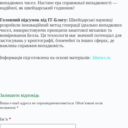
випадкових чисел. Настане ера справжньої випадковості —
надійної, як швейцарський годинник!
Головний підсумок від ІТ-Блогу:
Швейцарські науковці
розробили інноваційний метод генерації ідеально випадкових
чисел, використовуючи принципи квантової механіки та
вимірювання Белла. Ця технологія має значний потенціал для
застосувань у криптографії, блокчейні та інших сферах, де
важлива справжня випадковість.
Інформація підготовлена на основі матеріалів:
3dnews.ru
Залишити відповідь
Ваша e-mail адреса не оприлюднюватиметься.
Обов’язкові поля
позначені
*
Ім’я
*