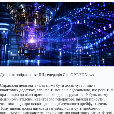
Джерело зображення: ШІ-генерація ChatGPT/3DNews
Справжня невизначеність може бути досягнута лише в
квантових додатках, але навіть вона не є ідеальною, що робить її
вразливою до цілеспрямованого дешифрування. У будь-якому
фізичному втіленні квантового генератора завжди присутні
чинники, що призводять до передбачуваного дрейфу значень.
Тому швейцарські науковці заглибилися в суть проблеми —
вони змогли використати для очищення квантових даних базові