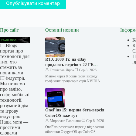
Опублікувати коментар
Про сайт
Останні новини
Інформ
К
IT-Blogs —
К
портал про
С
технології для
П
RTX 2080 Ti: на eBay
тих, хто
п
продають версію з 22 ГБ
стежить за
пам’яті за $500
Станіслав Яцюк
Сер 8, 2026
новинками
Майже через 8 років після виходу
ІТ-індустрії.
графічних процесорів серії NVIDIA
Ми пишемо
RTX 2000, модель RTX 2080 Ti знову
про залізо,
привернула увагу користувачів…
софт, мобільні
технології,
розумний дім
OnePlus 15: перша бета-версія
та ігрову
ColorOS вже тут
індустрію.
Мирослав Гаврилюк
Сер 8, 2026
Наша мета —
простими
OnePlus розпочала перехід від власної
оболонки OxygenOS до ColorOS,
словами