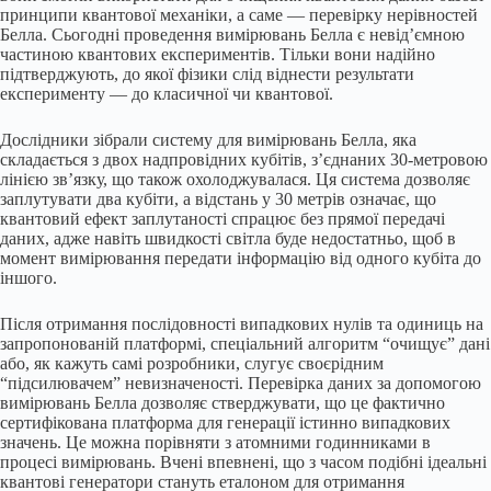
принципи квантової механіки, а саме — перевірку нерівностей
Белла. Сьогодні проведення вимірювань Белла є невід’ємною
частиною квантових експериментів. Тільки вони надійно
підтверджують, до якої фізики слід віднести результати
експерименту — до класичної чи квантової.
Дослідники зібрали систему для вимірювань Белла, яка
складається з двох надпровідних кубітів, з’єднаних 30-метровою
лінією зв’язку, що також охолоджувалася. Ця система дозволяє
заплутувати два кубіти, а відстань у 30 метрів означає, що
квантовий ефект заплутаності спрацює без прямої передачі
даних, адже навіть швидкості світла буде недостатньо, щоб в
момент вимірювання передати інформацію від одного кубіта до
іншого.
Після отримання послідовності випадкових нулів та одиниць на
запропонованій платформі, спеціальний алгоритм “очищує” дані
або, як кажуть самі розробники, слугує своєрідним
“підсилювачем” невизначеності. Перевірка даних за допомогою
вимірювань Белла дозволяє стверджувати, що це фактично
сертифікована платформа для генерації істинно випадкових
значень. Це можна порівняти з атомними годинниками в
процесі вимірювань. Вчені впевнені, що з часом подібні ідеальні
квантові генератори стануть еталоном для отримання