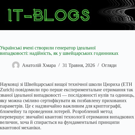
Перейти
до
вмісту
Українські вчені створили генератор ідеальної
випадковості: надійність, як у швейцарських годинниках
Анатолій Хмара
31 Травня, 2026
Огляди
Науковці зі Швейцарської вищої технічної школи Цюриха (ETH
Zurich) повідомили про перше експериментальне отримання так
званої ідеальної випадковості — послідовності нулів та одиниць,
яку можна сміливо сертифікувати як позбавлену прихованих
параметрів. Це є надзвичайно важливим для криптографії,
блокчейну та проведення лотерей. Розроблений метод
перевершує звичайні квантові технології отримання випадкових
величин, хоча й спирається на фундаментальні принципи
квантової механіки.