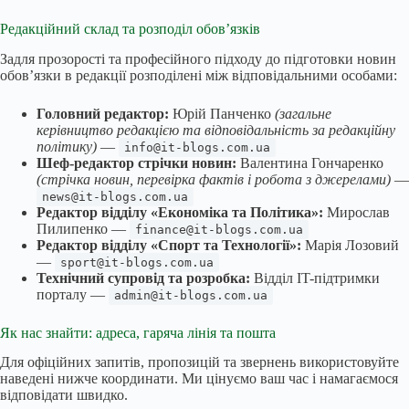
Редакційний склад та розподіл обов’язків
Задля прозорості та професійного підходу до підготовки новин
обов’язки в редакції розподілені між відповідальними особами:
Головний редактор:
Юрій Панченко
(загальне
керівництво редакцією та відповідальність за редакційну
політику)
—
info@it-blogs.com.ua
Шеф-редактор стрічки новин:
Валентина Гончаренко
(стрічка новин, перевірка фактів і робота з джерелами)
—
news@it-blogs.com.ua
Редактор відділу «Економіка та Політика»:
Мирослав
Пилипенко —
finance@it-blogs.com.ua
Редактор відділу «Спорт та Технології»:
Марія Лозовий
—
sport@it-blogs.com.ua
Технічний супровід та розробка:
Відділ IT-підтримки
порталу —
admin@it-blogs.com.ua
Як нас знайти: адреса, гаряча лінія та пошта
Для офіційних запитів, пропозицій та звернень використовуйте
наведені нижче координати. Ми цінуємо ваш час і намагаємося
відповідати швидко.