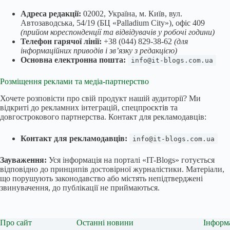
Адреса редакції:
02002, Україна, м. Київ, вул.
Автозаводська, 54/19 (БЦ «Palladium City»), офіс 409
(прийом кореспонденції та відвідувачів у робочі години)
Телефон гарячої лінії:
+38 (044) 829-38-62
(для
інформаційних приводів і зв’язку з редакцією)
Основна електронна пошта:
info@it-blogs.com.ua
Розміщення реклами та медіа-партнерство
Хочете розповісти про свій продукт нашій аудиторії? Ми
відкриті до рекламних інтеграцій, спецпроєктів та
довгострокового партнерства. Контакт для рекламодавців:
Контакт для рекламодавців:
info@it-blogs.com.ua
Зауваження:
Уся інформація на порталі «IT-Blogs» готується
відповідно до принципів достовірної журналістики. Матеріали,
що порушують законодавство або містять непідтверджені
звинувачення, до публікації не приймаються.
Про сайт
Останні новини
Інформ