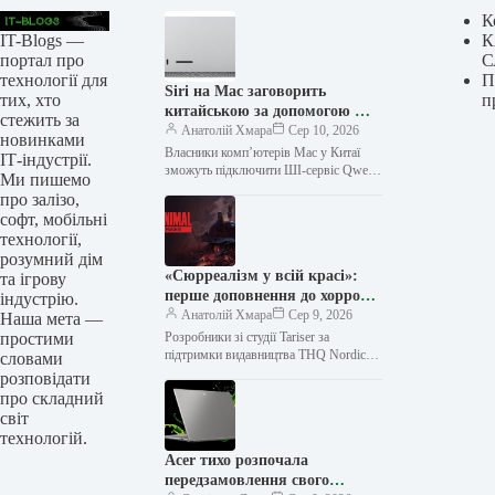
К
IT-Blogs —
К
портал про
С
технології для
П
Siri на Mac заговорить
тих, хто
п
китайською за допомогою ШІ
стежить за
Qwen від Alibaba
Анатолій Хмара
Сер 10, 2026
новинками
Власники комп’ютерів Mac у Китаї
ІТ-індустрії.
зможуть підключити ШІ-сервіс Qwen
Ми пишемо
від Alibaba до цифрового асистента
про залізо,
Siri та функції для роботи з…
софт, мобільні
технології,
розумний дім
«Сюрреалізм у всій красі»:
та ігрову
перше доповнення до хоррор-
індустрію.
пригоди Reanimal стартувало
Анатолій Хмара
Сер 9, 2026
Наша мета —
в Steam із рейтингом 88 %
простими
Розробники зі студії Tariser за
підтримки видавництва THQ Nordic
словами
випустили перше доповнення до свого
розповідати
атмосферного хоррор-пригодницького
про складний
проєкту Reanimal. Аддон отримав…
світ
технологій.
Acer тихо розпочала
передзамовлення свого