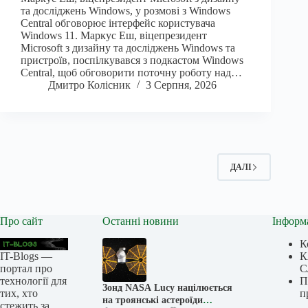
та досліджень Windows, у розмові з Windows
Central обговорює інтерфейс користувача
Windows 11. Маркус Еш, віцепрезидент
Microsoft з дизайну та досліджень Windows та
пристроїв, поспілкувався з подкастом Windows
Central, щоб обговорити поточну роботу над…
Дмитро Колісник
3 Серпня, 2026
ДАЛІ
Про сайт
Останні новини
Інформ
К
IT-Blogs —
К
портал про
С
технології для
П
Зонд NASA Lucy націлюється
тих, хто
п
на троянські астероїди
стежить за