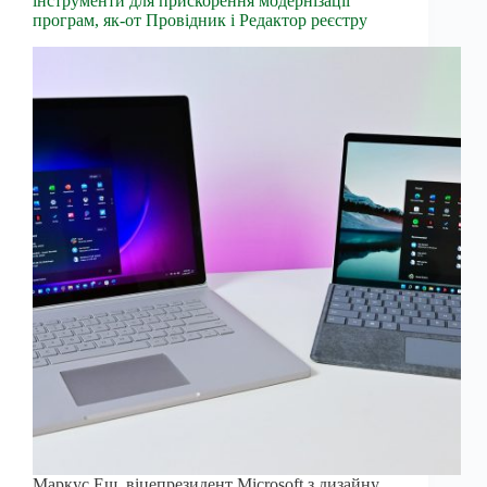
інструменти для прискорення модернізації
програм, як-от Провідник і Редактор реєстру
Маркус Еш, віцепрезидент Microsoft з дизайну