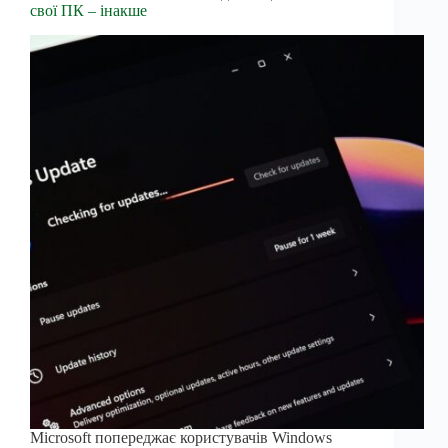
свої ПК – інакше
Microsoft попереджає користувачів Windows