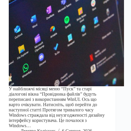
У найближчі місяці меню “Пуск” та старі
діалогові вікна “Провідника файлів” будуть
переписані з використанням WinUI. Ось що
варто очікувати. Натисніть, щоб перейти до
наступної статті Протягом тривалого часу
Windows страждала від неузгодженості дизайну
інтерфейсу користувача. Це почалося з
Windows…
Дмитро Колісник
6 Серпня, 2026