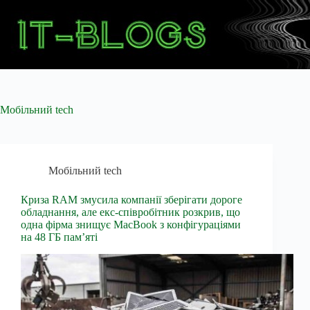
Перейти
до
вмісту
Мобільний tech
Мобільний tech
Криза RAM змусила компанії зберігати дороге
обладнання, але екс-співробітник розкрив, що
одна фірма знищує MacBook з конфігураціями
на 48 ГБ пам’яті