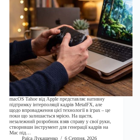
macOS Tahoe від Apple представляє нативну
підтримку інтерполяції кадрів MetalFX, але
щодо впровадження цієї технології в іграх – це
поки що залишається мрією. На щастя,
незалежний розробник взяв справу у свої руки,
створивши інструмент для генерації кадрів на
Mac під…
Раїса Лукашенко
6 Серпня, 2026