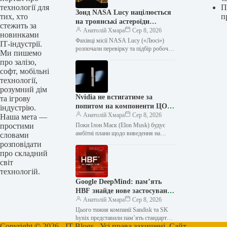
технології для
П
Зонд NASA Lucy націлюється
тих, хто
п
на троянські астероїди
стежить за
Юпітера: камери готові до
Анатолій Хмара
Сер 8, 2026
новинками
історичних знімків
Фахівці місії NASA Lucy («Люсі»)
ІТ-індустрії.
розпочали перевірку та підбір робочих
Ми пишемо
режимів камер зонда перед першими
про залізо,
близькими прольотами апарата повз
софт, мобільні
троянські…
технології,
розумний дім
Nvidia не встигатиме за
та ігрову
попитом на компоненти ЦОД
індустрію.
і наступного року, це
Анатолій Хмара
Сер 8, 2026
Наша мета —
обмежить темпи експансії
простими
Поки Ілон Маск (Elon Musk) будує
SpaceX у сегменті
амбітні плани щодо виведення на
словами
орбіту космічних ЦОД, зведена ним
розповідати
наземна інфраструктура аналогічного
про складний
призначення…
світ
технологій.
Google DeepMind: пам’ять
HBF знайде нове застосування
в інференсі
Анатолій Хмара
Сер 8, 2026
Цього тижня компанії Sandisk та SK
hynix представили пам’ять стандарту
Copyright © 2026 - IT-Blogs. Усі права захищені. Сайт
HBF, яка поєднує великий обсяг