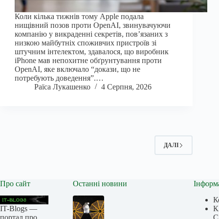
Коли кілька тижнів тому Apple подала
нищівний позов проти OpenAI, звинувачуючи
компанію у викраденні секретів, пов’язаних з
низкою майбутніх споживчих пристроїв зі
штучним інтелектом, здавалося, що виробник
iPhone мав непохитне обґрунтування проти
OpenAI, яке включало “докази, що не
потребують доведення”.…
Раїса Лукашенко
4 Серпня, 2026
ДАЛІ
Про сайт
Останні новини
Інформ
К
IT-Blogs —
К
портал про
С