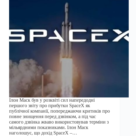
Ілон Маск був у розквіті сил напередодні
першого звіту про прибутки SpaceX як
публічної компанії, попереджаючи критиків про
повне знищення перед дзвінком, а під час
самого дзвінка жваво використовував терміни з
мільярдними показниками. Ілон Маск
наголошує, що дохід SpaceX –…