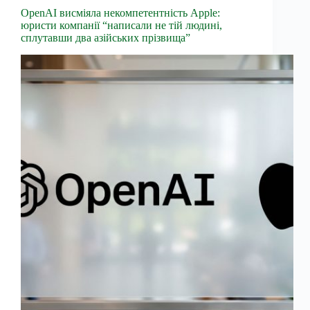
OpenAI висміяла некомпетентність Apple:
юристи компанії “написали не тій людині,
сплутавши два азійських прізвища”