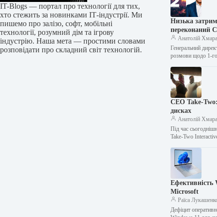
IT-Blogs — портал про технології для тих,
хто стежить за новинками ІТ-індустрії. Ми
Низька затримк
пишемо про залізо, софт, мобільні
переконаний C
технології, розумний дім та ігрову
Анатолій Хмар
індустрію. Наша мета — простими словами
Генеральний директ
розповідати про складний світ технологій.
розмови щодо 1-г
CEO Take-Two:
дисках
Анатолій Хмар
Під час сьогоднішн
Take-Two Interact
Ефективність 
Microsoft
Раїса Лукашенк
Дефіцит оперативно