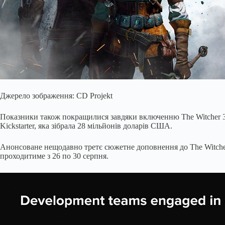
Джерело зображення: CD Projekt
Показники також покращилися завдяки включенню The Witcher 3 т
Kickstarter, яка зібрала 28 мільйонів доларів США.
Анонсоване нещодавно третє сюжетне доповнення до The Witcher 
проходитиме з 26 по 30 серпня.