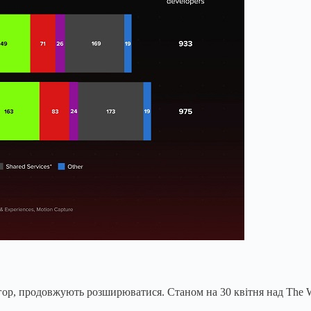
ігор, продовжують розширюватися. Станом на 30 квітня над The Wi