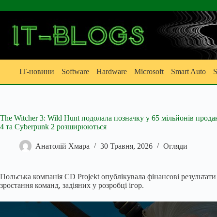
Перейти
до
вмісту
ІТ-новини
Software
Hardware
Microsoft
Smart Auto
S
The Witcher 3: Wild Hunt подолала позначку у 65 мільйонів прод
4 та Cyberpunk 2 розширюються
Анатолій Хмара
30 Травня, 2026
Огляди
Польська компанія CD Projekt опублікувала фінансові результати 
зростання команд, задіяних у розробці ігор.