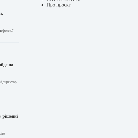
Про проєкт
и,
елефонної
ийде на
ий директор
у рішенні
ацію