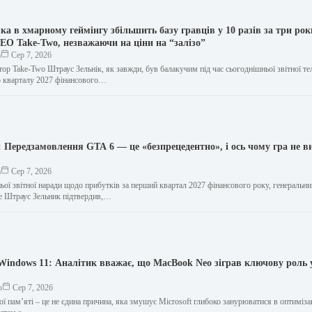
а в хмарному геймінгу збільшить базу гравців у 10 разів за три рок
EO Take-Two, незважаючи на ціни на “залізо”
а
Сер 7, 2026
ор Take-Two Штраус Зельнік, як завжди, був балакучим під час сьогоднішньої звітної т
о кварталу 2027 фінансового…
 Передзамовлення GTA 6 — це «безпрецедентно», і ось чому гра не в
а
Сер 7, 2026
ьої звітної наради щодо прибутків за перший квартал 2027 фінансового року, генеральн
ive Штраус Зельник підтвердив,…
Windows 11: Аналітик вважає, що MacBook Neo зіграв ключову роль 
о
Сер 7, 2026
ї пам’яті – це не єдина причина, яка змушує Microsoft глибоко занурюватися в оптиміз