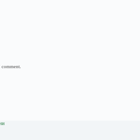
 I comment.
ни