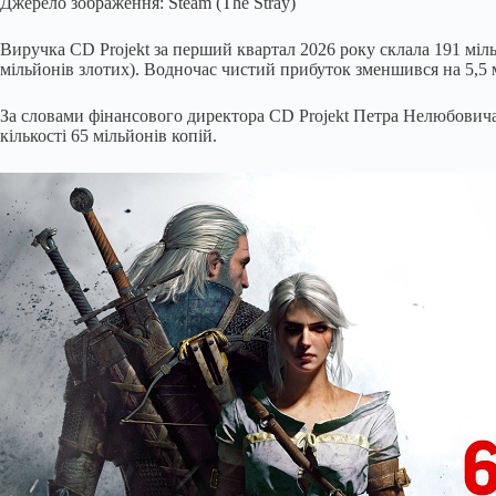
Джерело зображення: Steam (The Stray)
Виручка CD Projekt за перший квартал 2026 року склала 191 міл
мільйонів злотих). Водночас чистий прибуток зменшився на 5,5 м
За словами фінансового директора CD Projekt Петра Нелюбовича, 
кількості 65 мільйонів копій.