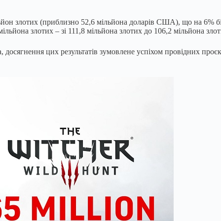
ьйон злотих (приблизно 52,6 мільйона доларів США), що на 6% б
ільйона злотих – зі 111,8 мільйона злотих до 106,2 мільйона зло
досягнення цих результатів зумовлене успіхом провідних проєктів