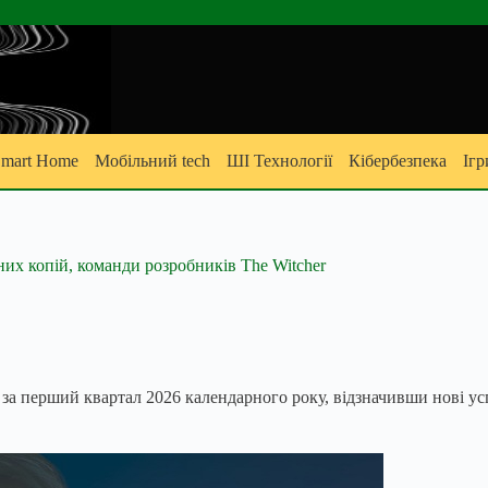
mart Home
Мобільний tech
ШІ Технології
Кібербезпека
Ігр
аних копій, команди розробників The Witcher
за перший квартал 2026 календарного року, відзначивши нові успі