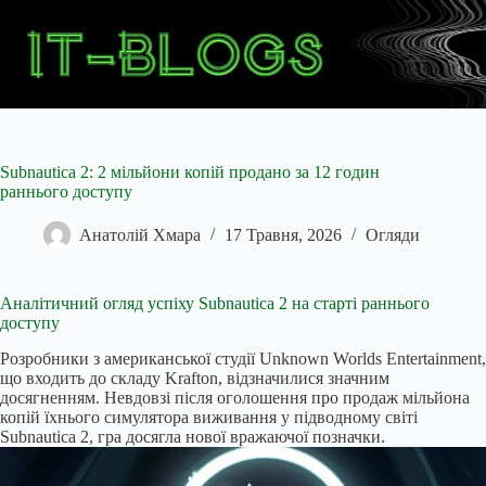
Перейти
до
вмісту
Subnautica 2: 2 мільйони копій продано за 12 годин
раннього доступу
Анатолій Хмара
17 Травня, 2026
Огляди
Аналітичний огляд успіху Subnautica 2 на старті раннього
доступу
Розробники з американської студії Unknown Worlds Entertainment,
що входить до складу Krafton, відзначилися значним
досягненням. Невдовзі після оголошення про продаж мільйона
копій їхнього симулятора виживання у підводному світі
Subnautica 2, гра досягла нової вражаючої позначки.