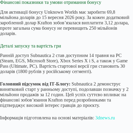
Фінансові показники та умови отримання бонусу
Для активації бонусу Unknown Worlds має заробити 69,8
мільйона доларів до 15 вересня 2026 року. За кожен додатковий
зароблений долар Krafton зобов’язалася виплатити 3,12 долара,
проте загальна сума бонусу не перевищить 250 мільйонів
доларів.
Деталі запуску та вартість гри
Ранній доступ Subnautica 2 став доступним 14 травня на PC
(Steam, EGS, Microsoft Store), Xbox Series X і S, а також у Game
Pass (Ultimate, PC). Вартість стартової версії гри становить 30
доларів (1800 рублів у російському сегменті).
Головний підсумок від ІТ-Блогу:
Subnautica 2 демонструє
винятковий старт у ранньому доступі, подолавши позначку у 2
мільйони продажів за 12 годин. Цей успіх суттєво впливає на
фінансові зобов’язання Krafton перед розробниками та
підтверджує високий інтерес гравців до проєкту.
Інформація підготовлена на основі матеріалів:
3dnews.ru