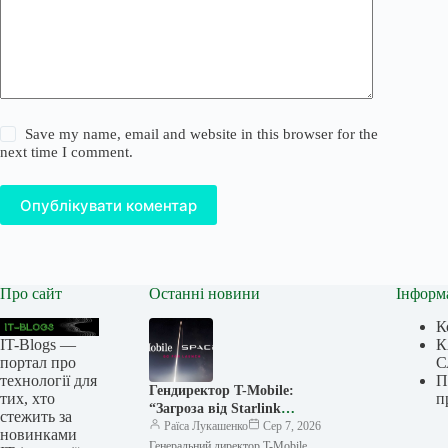
Save my name, email and website in this browser for the
next time I comment.
Опублікувати коментар
Про сайт
Останні новини
Інформ
К
IT-Blogs —
К
портал про
С
технології для
П
Гендиректор T-Mobile:
тих, хто
п
“Загроза від Starlink
стежить за
перебільшена”, а вихід SpaceX
Раїса Лукашенко
Сер 7, 2026
новинками
на ринок мобільних
Генеральний директор T-Mobile