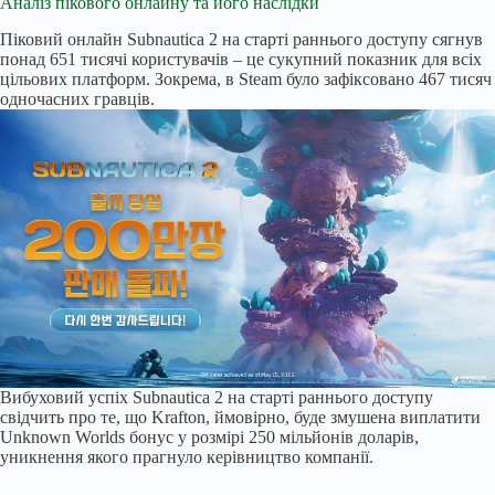
Аналіз пікового онлайну та його наслідки
Піковий онлайн Subnautica 2 на старті раннього доступу сягнув
понад 651 тисячі користувачів – це сукупний показник для всіх
цільових платформ. Зокрема, в Steam було зафіксовано 467 тисяч
одночасних гравців.
Вибуховий успіх Subnautica 2 на старті раннього доступу
свідчить про те, що Krafton, ймовірно, буде змушена виплатити
Unknown Worlds бонус у розмірі 250 мільйонів доларів,
уникнення якого прагнуло керівництво компанії.