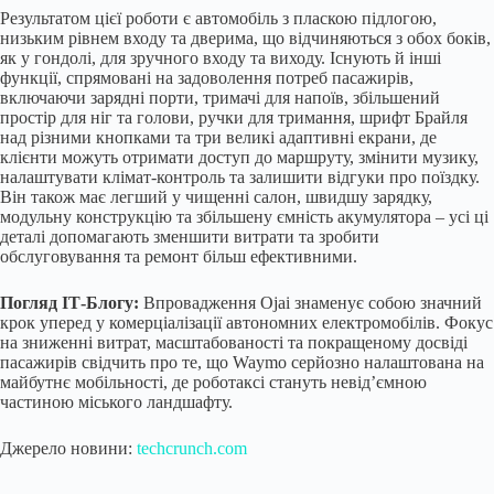
Результатом цієї роботи є автомобіль з пласкою підлогою,
низьким рівнем входу та дверима, що відчиняються з обох боків,
як у гондолі, для зручного входу та виходу. Існують й інші
функції, спрямовані на задоволення потреб пасажирів,
включаючи зарядні порти, тримачі для напоїв, збільшений
простір для ніг та голови, ручки для тримання, шрифт Брайля
над різними кнопками та три великі адаптивні екрани, де
клієнти можуть отримати доступ до маршруту, змінити музику,
налаштувати клімат-контроль та залишити відгуки про поїздку.
Він також має легший у чищенні салон, швидшу зарядку,
модульну конструкцію та збільшену ємність акумулятора – усі ці
деталі допомагають зменшити витрати та зробити
обслуговування та ремонт більш ефективними.
Погляд ІТ-Блогу:
Впровадження Ojai знаменує собою значний
крок уперед у комерціалізації автономних електромобілів. Фокус
на зниженні витрат, масштабованості та покращеному досвіді
пасажирів свідчить про те, що Waymo серйозно налаштована на
майбутнє мобільності, де роботаксі стануть невід’ємною
частиною міського ландшафту.
Джерело новини:
techcrunch.com