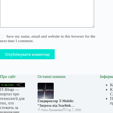
Save my name, email and website in this browser for the
next time I comment.
Опублікувати коментар
Про сайт
Останні новини
Інформ
К
IT-Blogs —
К
портал про
С
технології для
П
Гендиректор T-Mobile:
тих, хто
п
“Загроза від Starlink
стежить за
перебільшена”, а вихід SpaceX
Раїса Лукашенко
Сер 7, 2026
новинками