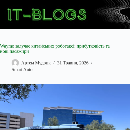
Перейти
до
вмісту
Waymo залучає китайських роботаксі: прибутковість та
нові пасажири
Артем Мудрик
31 Травня, 2026
Smart Auto