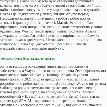
тестування. Головною метою було створення доступного,
комфортного, легкого в обслуговуванні автомобіля, який, що
найважливіше, коштує менше у виробництві та експлуатації.
Поява Ojai відбувається у складний для Waymo період.
Нещодавно компанія призупинила роботу роботаксі на
автомагістралях у Лос-Анджелесі, Маямі, Феніксі та Сан-
Франциско, щоб покращити реакцію своїх автомобілів у зонах
будівництва. Waymo також призупинила послуги в Атланті,
Джорджія, та Сан-Антоніо, Техас, для вирішення проблем із
затопленнями в цих містах. Незважаючи на ці виклики, поява
синього мінівена Ojai дає компанії реальний шанс на
масштабування та генерацію прибутку.
Технологічна база та партнерство
Хоча автомобіль оснащений апаратним і програмним
забезпеченням Waymo, його основа створена Zeekr, брендом, що
належить китайській Geely Holdings. Компанії уклали
партнерство у 2021 році та представили концепт спеціально
розробленого роботаксі наприкінці 2022 року. Waymo витратила
майже два роки на тестування прототипу, а згодом і версії,
готової до виробництва, на громадських дорогах. Мінівен,
розроблений у Швеції та виготовлений у Китаї, базується на
архітектурі SEA-M – вдосконаленій версії оригінальної
Sustainable Experience Architecture (SEA) від Zeekr, призначеній