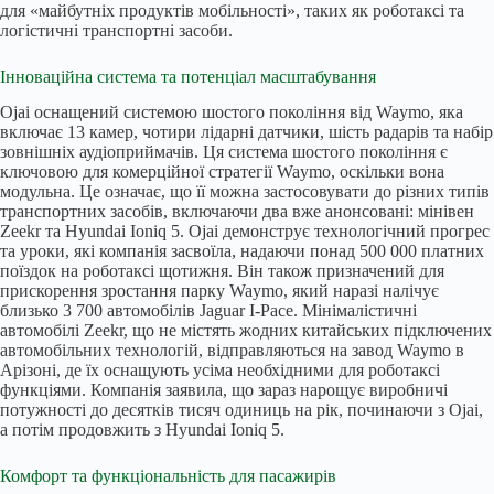
для «майбутніх продуктів мобільності», таких як роботаксі та
логістичні транспортні засоби.
Інноваційна система та потенціал масштабування
Ojai оснащений системою шостого покоління від Waymo, яка
включає 13 камер, чотири лідарні датчики, шість радарів та набір
зовнішніх аудіоприймачів. Ця система шостого покоління є
ключовою для комерційної стратегії Waymo, оскільки вона
модульна. Це означає, що її можна застосовувати до різних типів
транспортних засобів, включаючи два вже анонсовані: мінівен
Zeekr та Hyundai Ioniq 5. Ojai демонструє технологічний прогрес
та уроки, які компанія засвоїла, надаючи понад 500 000 платних
поїздок на роботаксі щотижня. Він також призначений для
прискорення зростання парку Waymo, який наразі налічує
близько 3 700 автомобілів Jaguar I-Pace. Мінімалістичні
автомобілі Zeekr, що не містять жодних китайських підключених
автомобільних технологій, відправляються на завод Waymo в
Арізоні, де їх оснащують усіма необхідними для роботаксі
функціями. Компанія заявила, що зараз нарощує виробничі
потужності до десятків тисяч одиниць на рік, починаючи з Ojai,
а потім продовжить з Hyundai Ioniq 5.
Комфорт та функціональність для пасажирів