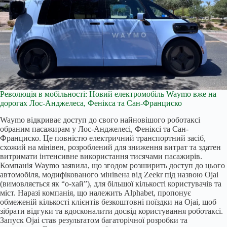
Революція в мобільності: Новий електромобіль Waymo вже на
дорогах Лос-Анджелеса, Фенікса та Сан-Франциско
Waymo відкриває доступ до свого найновішого роботаксі
обраним пасажирам у Лос-Анджелесі, Феніксі та Сан-
Франциско. Це повністю електричний транспортний засіб,
схожий на мінівен, розроблений для зниження витрат та здатен
витримати інтенсивне використання тисячами пасажирів.
Компанія Waymo заявила, що згодом розширить доступ до цього
автомобіля, модифікованого мінівена від Zeekr під назвою Ojai
(вимовляється як “о-хай”), для більшої кількості користувачів та
міст. Наразі компанія, що належить Alphabet, пропонує
обмеженій кількості клієнтів безкоштовні поїздки на Ojai, щоб
зібрати відгуки та вдосконалити досвід користування роботаксі.
Запуск Ojai став результатом багаторічної розробки та