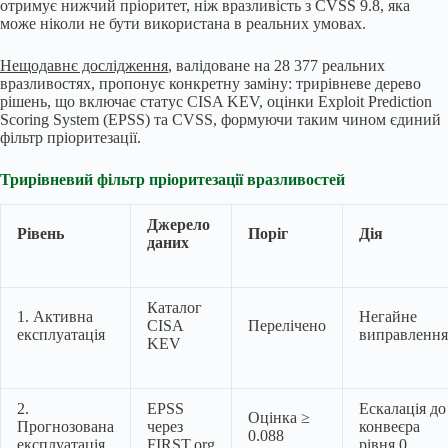
отримує нижчий пріоритет, ніж вразливість з CVSS 9.8, яка
може ніколи не бути використана в реальних умовах.
Нещодавнє дослідження
, валідоване на 28 377 реальних
вразливостях, пропонує конкретну заміну: трирівневе дерево
рішень, що включає статус CISA KEV, оцінки Exploit Prediction
Scoring System (EPSS) та CVSS, формуючи таким чином єдиний
фільтр пріоритезації.
Трирівневий фільтр пріоритезації вразливостей
Джерело
Рівень
Поріг
Дія
даних
Каталог
1. Активна
Негайне
CISA
Перелічено
експлуатація
виправлення
KEV
2.
EPSS
Ескалація до
Оцінка ≥
Прогнозована
через
конвеєра
0.088
експлуатація
FIRST.org
рівня 0