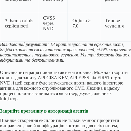
CVSS
3. Базова лінія
Оцінка ≥
Типове
через
серйозності
7.0
усунення
NVD
Валідований результат: 18-кратне зростання ефективності,
85,6% охоплення експлуатованих вразливостей, ~95% скорочення
навантаження з термінового усунення. Усі три джерела даних є
відкритими та безкоштовними.
Описана інтеграція повністю автоматизована. Можна створити
скрипт для запиту API CISA KEV, API EPSS від FIRST.org та
NVD, і цей скрипт буде запускатися проти вашого інвентарю
активів для кожного опублікованого CVE. Людина в цьому
процесі повинна залишатися як затверджувач, але не як
ініціатор.
Закрийте прогалину в авторизації агентів
Швидке створення експлойтів не тільки змінює пріоритети
виправлень, але й конфігурацію контролю для всіх систем,
керованих агентами, які тепер володіють привілейованими