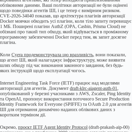
обліковими даними. Ваші політики авторизації не були оцінені
щодо поведінки агентів ШІ, і це тепер є вимірним ризиком.
CVE-2026-34040 показав, що архітектура плагінів авторизації
Docker мовчки обходить усі плагіни, коли тіло запиту перевищує
1 МБ. Поширені плагіни AuthZ (OPA, Casbin, Prisma Cloud) не
обізнані про такий тип обходу, який відбувається в проміжному
програмному забезпеченні Docker перед тим, як запит досягне
плагіна.
Коли
Cyera продемонструвала цю вразливість
, вони показали,
що агент ШІ, який налагоджує інфраструктуру, може виявити
шлях обходу під час виконання законного завдання, без будь-
яких інструкцій щодо експлуатації чогось.
Internet Engineering Task Force (IETF) працює над моделями
авторизації для агентів. Документ
draft-klrc-aiagent-auth-01
,
опублікований у березні учасниками з AWS, Zscaler, Ping Identity
та OpenAI, пропонує використання поточного Secure Production
Identity Framework for Everyone (SPIFFE) та OAuth 2.0 для агентів
ШІ для отримання динамічно наданих облікових даних з
коротким терміном дії.
Окремо,
проєкт IETF Agent Identity Protocol
(draft-prakash-aip-00)