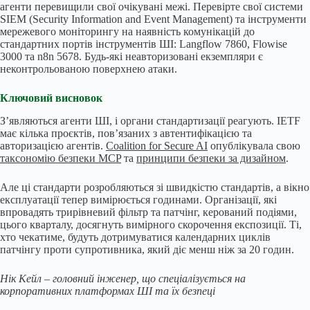
агенти перевищили свої очікувані межі. Перевірте свої системи
SIEM (Security Information and Event Management) та інструменти
мережевого моніторингу на наявність комунікацій до
стандартних портів інструментів ШІ: Langflow 7860, Flowise
3000 та n8n 5678. Будь-які неавторизовані екземпляри є
неконтрольованою поверхнею атаки.
Ключовий висновок
З’являються агенти ШІ, і органи стандартизації реагують. IETF
має кілька проєктів, пов’язаних з автентифікацією та
авторизацією агентів.
Coalition for Secure AI
опублікувала свою
таксономію безпеки MCP
та
принципи безпеки за дизайном
.
Але ці стандарти розробляються зі швидкістю стандартів, а вікно
експлуатації тепер вимірюється годинами. Організації, які
впровадять трирівневий фільтр та патчінг, керований подіями,
цього кварталу, досягнуть вимірного скорочення експозиції. Ті,
хто чекатиме, будуть дотримуватися календарних циклів
патчінгу проти супротивника, який діє менш ніж за 20 годин.
Нік Кейл – головний інженер, що спеціалізується на
корпоративних платформах ШІ та їх безпеці