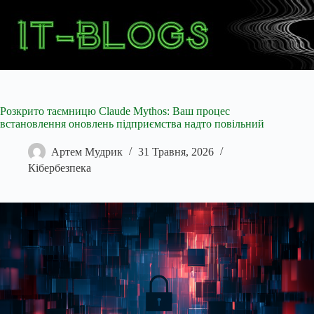
Перейти
до
вмісту
Розкрито таємницю Claude Mythos: Ваш процес
встановлення оновлень підприємства надто повільний
Артем Мудрик
31 Травня, 2026
Кібербезпека