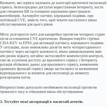
Визначте, які сервіси належать до категорії критичної експозиції:
сервіси, безпосередньо доступні користувачам Інтернету, хости
для створення ШІ та площини керування оркестрацією
контейнерів. Активуйте патчінг, керований подіями, при
публікації CVE, замість того, щоб чекати наступного вікна
обслуговування для цього рівня.
Мета: розгорнути патч для канарейки протягом чотирьох годин
після оголошення CVE критичною. Використовуйте стрічки
CISA KEV та EPSS для активації патчінгу, керованого подіями.
У ситуаціях, коли неможливо досягти мети чотиригодинного
патчінгу через застарілі залежності, вікна заморожування змін
або ризик відкату, негайно застосовуйте компенсуючі контролі,
такі як усунення доступу до вразливого сервісу з Інтернету,
ротація облікових даних для вразливого сервісу, вимкнення
уражених функцій сервісу (якщо застосовно) та визначення
відповідального за виняток для експозиції до моменту
розгортання патча.
Неприпустимо допускати необмежені експозиції протягом
тривалого часу в очікуванні вікна обслуговування.
3. Тестуйте межі авторизації в масштабі агентів.