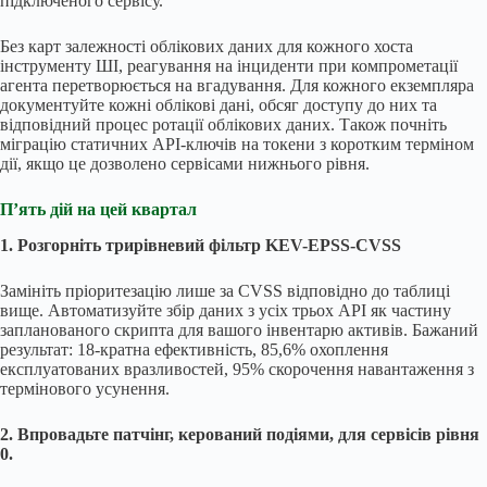
підключеного сервісу.
Без карт залежності облікових даних для кожного хоста
інструменту ШІ, реагування на інциденти при компрометації
агента перетворюється на вгадування. Для кожного екземпляра
документуйте кожні облікові дані, обсяг доступу до них та
відповідний процес ротації облікових даних. Також почніть
міграцію статичних API-ключів на токени з коротким терміном
дії, якщо це дозволено сервісами нижнього рівня.
П’ять дій на цей квартал
1. Розгорніть трирівневий фільтр KEV-EPSS-CVSS
Замініть пріоритезацію лише за CVSS відповідно до таблиці
вище. Автоматизуйте збір даних з усіх трьох API як частину
запланованого скрипта для вашого інвентарю активів. Бажаний
результат: 18-кратна ефективність, 85,6% охоплення
експлуатованих вразливостей, 95% скорочення навантаження з
термінового усунення.
2. Впровадьте патчінг, керований подіями, для сервісів рівня
0.