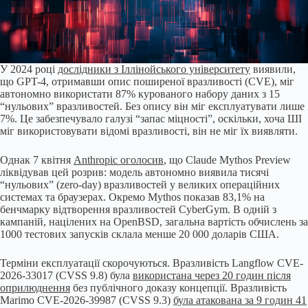
У 2024 році
дослідники з Іллінойського університету
виявили,
що GPT-4, отримавши опис поширеної вразливості (CVE), міг
автономно використати 87% курованого набору даних з 15
“нульових” вразливостей. Без опису він міг експлуатувати лише
7%. Це забезпечувало галузі “запас міцності”, оскільки, хоча ШІ
міг використовувати відомі вразливості, він не міг їх виявляти.
Однак 7 квітня
Anthropic оголосив
, що Claude Mythos Preview
ліквідував цей розрив: модель автономно виявила тисячі
“нульових” (zero-day) вразливостей у великих операційних
системах та браузерах. Окремо Mythos показав 83,1% на
бенчмарку відтворення вразливостей CyberGym. В одній з
кампаній, націлених на OpenBSD, загальна вартість обчислень за
1000 тестових запусків склала менше 20 000 доларів США.
Терміни експлуатації скорочуються. Вразливість Langflow CVE-
2026-33017 (CVSS 9.8) була
використана через 20 годин після
оприлюднення
без публічного доказу концепції. Вразливість
Marimo CVE-2026-39987 (CVSS 9.3)
була атакована за 9 годин 41