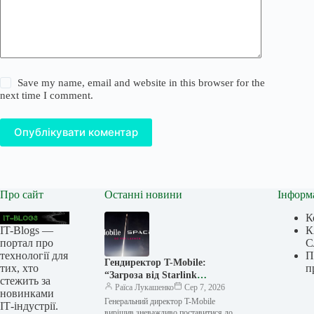
Save my name, email and website in this browser for the
next time I comment.
Опублікувати коментар
Про сайт
Останні новини
Інформ
К
IT-Blogs —
К
портал про
С
технології для
П
Гендиректор T-Mobile:
тих, хто
п
“Загроза від Starlink
стежить за
перебільшена”, а вихід SpaceX
Раїса Лукашенко
Сер 7, 2026
новинками
на ринок мобільних
Генеральний директор T-Mobile
ІТ-індустрії.
операторів не має сенсу
вирішив зневажливо поставитися до