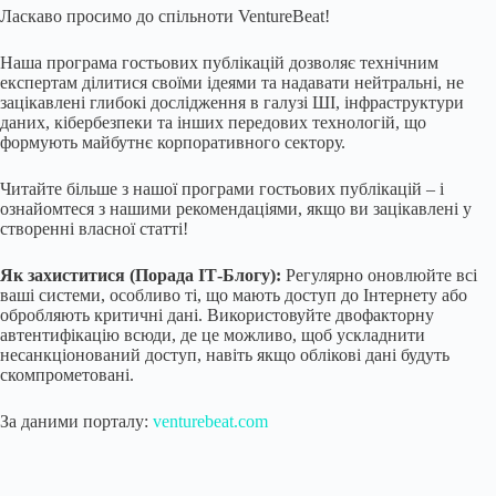
Ласкаво просимо до спільноти VentureBeat!
Наша програма гостьових публікацій дозволяє технічним
експертам ділитися своїми ідеями та надавати нейтральні, не
зацікавлені глибокі дослідження в галузі ШІ, інфраструктури
даних, кібербезпеки та інших передових технологій, що
формують майбутнє корпоративного сектору.
Читайте більше з нашої програми гостьових публікацій – і
ознайомтеся з нашими рекомендаціями, якщо ви зацікавлені у
створенні власної статті!
Як захиститися (Порада ІТ-Блогу):
Регулярно оновлюйте всі
ваші системи, особливо ті, що мають доступ до Інтернету або
обробляють критичні дані. Використовуйте двофакторну
автентифікацію всюди, де це можливо, щоб ускладнити
несанкціонований доступ, навіть якщо облікові дані будуть
скомпрометовані.
За даними порталу:
venturebeat.com