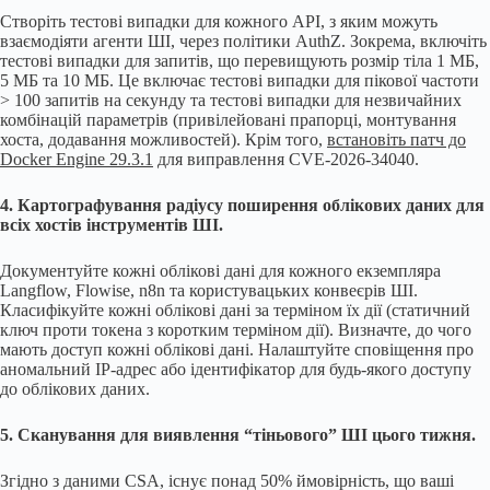
Створіть тестові випадки для кожного API, з яким можуть
взаємодіяти агенти ШІ, через політики AuthZ. Зокрема, включіть
тестові випадки для запитів, що перевищують розмір тіла 1 МБ,
5 МБ та 10 МБ. Це включає тестові випадки для пікової частоти
> 100 запитів на секунду та тестові випадки для незвичайних
комбінацій параметрів (привілейовані прапорці, монтування
хоста, додавання можливостей). Крім того,
встановіть патч до
Docker Engine 29.3.1
для виправлення CVE-2026-34040.
4. Картографування радіусу поширення облікових даних для
всіх хостів інструментів ШІ.
Документуйте кожні облікові дані для кожного екземпляра
Langflow, Flowise, n8n та користувацьких конвеєрів ШІ.
Класифікуйте кожні облікові дані за терміном їх дії (статичний
ключ проти токена з коротким терміном дії). Визначте, до чого
мають доступ кожні облікові дані. Налаштуйте сповіщення про
аномальний IP-адрес або ідентифікатор для будь-якого доступу
до облікових даних.
5. Сканування для виявлення “тіньового” ШІ цього тижня.
Згідно з даними CSA, існує понад 50% ймовірність, що ваші