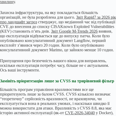
хвилину
.
Захисна інфраструктура, на яку покладається більшість
організацій, не була розроблена для цього.
Звіт Rapid7 за 2026 рік
про ландшафт загроз
стверджує, що медіанний час від публікації
CVE до внесення до списку CISAKnown Exploited Vulnerabilities
(KEV) становить п’ять днів.
Звіт Google M-Trends 2026
виявив,
що експлуатація відбувається ще до випуску патча. Коли було
опубліковано консультативний документ Langflow, перший
експлойт з’явився через 20 годин. Коли було опубліковано
консультативний документ Marimo, це зайняло менше 10 годин.
Припущення про безпечність вашого вікна для виправлень,
оскільки експлуатація потребує часу, більше не є актуальним.
Ось ваші інструменти.
Замініть пріоритезацію лише за CVSS на трирівневий фільтр
Більшість програм управління вразливостями все ще
пріоритезують лише за балом CVSS. CVSS кількісно визначає
“теоретичну” серйозність вразливості, не враховуючи, чи
експлуатується вона в реальних умовах, і наскільки швидко її
можна використати для атаки. Вразливість з CVSS 8.8, яка має
історію активної експлуатації (як-от
CVE-2026-34040
у Docker),