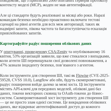
повідомляє, що з приблизно 2000 опитаних серверів протоколу
контексту моделі (MCP), жоден не мав автентифікації.
Але ці стандарти будуть реалізовані за місяці або роки. Наразі
командам безпеки необхідно проактивно включати тестові
сценарії на рівні агентів для всіх меж авторизації, таких як
надмірні запити, пікова частота та багатоступінчаста ескалація
привілейованих запитів.
Картографуйте радіус поширення облікових даних
У
опитуванні, проведеному CSA/Zenity
та опублікованому 16
квітня, 53% організацій заявили, що вже стикалися з випадками,
коли агенти ШІ перевищували свої дозволені повноваження, а
47% зазнали інциденту безпеки, пов’язаного з агентом.
Коли інструменти для створення ШІ, такі як
Flowise
(CVE-2025-
59528, CVSS 10.0), Langflow або n8n, будуть скомпрометовані,
радіус поширення вийде далеко за межі хоста. Ці інструменти
містять API-ключі для передових моделей, облікові дані баз
даних, токени векторних сховищ та OAuth-токени до бізнес-
систем. Скомпрометований хост інструменту для створення ШІ
— це не просто злам однієї системи. Це викрадення облікових
даних, яке відкриває автентифікований доступ до кожного