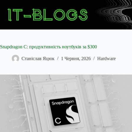
Перейти
до
вмісту
Snapdragon C: продуктивність ноутбуків за $300
Станіслав Яцюк
1 Червня, 2026
Hardware