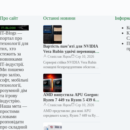
Про сайт
Останні новини
Інформ
К
IT-Blogs —
К
портал про
С
технології для
П
Вартість пам’яті для NVIDIA
тих, хто
п
Vera Rubin удвічі перевищила
стежить за
Grace Blackwell, DRAM
Станіслав Яцюк
Сер 10, 2026
новинками
подорожчала в 2,5 рази за
Серверні стійки NVIDIA Vera Rubin
ІТ-індустрії.
одне покоління, а один стік
оснащені безпрецедентним обсягом
Ми пишемо
пам’яті, що, як випливає зі звіту “Bill
містить пам’яті, як 4500
про залізо,
of Materials”, зумовлює значну
смартфонів
софт, мобільні
вартість.…
технології,
розумний дім
AMD випустила APU Gorgon:
та ігрову
Ryzen 7 449 та Ryzen 5 439 без
індустрію.
NPU для доступніших
Станіслав Яцюк
Сер 10, 2026
Наша мета —
ноутбуків, що ігнорують тренд
простими
AMD представляє два нові APU
на “штучний інтелект”
середнього класу, Ryzen 7 449 та Ryzen
словами
5 439, які позбавлені NPU. Нові APU
розповідати
AMD…
про складний