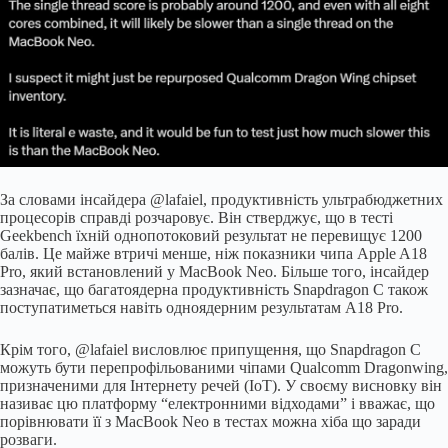
За словами інсайдера @lafaiel, продуктивність ультрабюджетних
процесорів справді розчаровує. Він стверджує, що в тесті
Geekbench їхній однопотоковий результат не перевищує 1200
балів. Це майже втричі менше, ніж показники чипа Apple A18
Pro, який встановлений у MacBook Neo. Більше того, інсайдер
зазначає, що багатоядерна продуктивність Snapdragon C також
поступатиметься навіть одноядерним результатам A18 Pro.
Крім того, @lafaiel висловлює припущення, що Snapdragon C
можуть бути перепрофільованими чіпами Qualcomm Dragonwing,
призначеними для Інтернету речей (IoT). У своєму висновку він
називає цю платформу “електронними відходами” і вважає, що
порівнювати її з MacBook Neo в тестах можна хіба що заради
розваги.