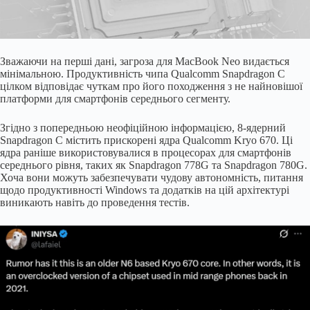
Зважаючи на перші дані, загроза для MacBook Neo видається
мінімальною. Продуктивність чипа Qualcomm Snapdragon C
цілком відповідає чуткам про його походження з не найновішої
платформи для смартфонів середнього сегменту.
Згідно з попередньою неофіційною інформацією, 8-ядерний
Snapdragon C містить прискорені ядра Qualcomm Kryo 670. Ці
ядра раніше використовувалися в процесорах для смартфонів
середнього рівня, таких як Snapdragon 778G та Snapdragon 780G.
Хоча вони можуть забезпечувати чудову автономність, питання
щодо продуктивності Windows та додатків на цій архітектурі
виникають навіть до проведення тестів.