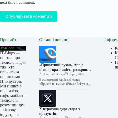
next time I comment.
Опублікувати коментар
Про сайт
Останні новини
Інформ
К
IT-Blogs —
К
портал про
С
технології для
П
«Приватний вузол» Apple
тих, хто
п
підвів: вразливість розкриває
стежить за
справжній IP-адресу
Анатолій Хмара
Сер 6, 2026
новинками
користувача
В асортименті Apple є функція
ІТ-індустрії.
«Приватний вузол» (Private Relay), яку
Ми пишемо
користувачі можуть підключати, щоб
про залізо,
приховувати свої IP-адреси під час
софт, мобільні
перегляду…
технології,
розумний дім
X втратила директора з
та ігрову
продуктів
індустрію.