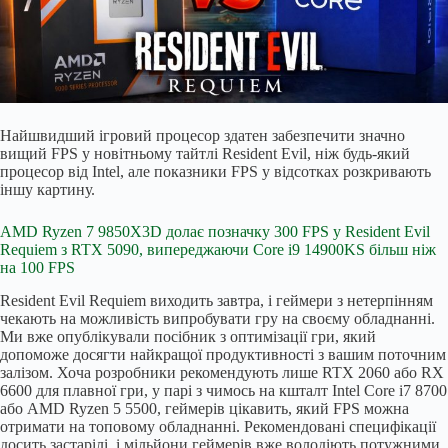
Найшвидший ігровий процесор здатен забезпечити значно
вищий FPS у новітньому тайтлі Resident Evil, ніж будь-який
процесор від Intel, але показники FPS у відсотках розкривають
іншу картину.
AMD Ryzen 7 9850X3D долає позначку 300 FPS у Resident Evil
Requiem з RTX 5090, випереджаючи Core i9 14900KS більш ніж
на 100 FPS
Resident Evil Requiem виходить завтра, і геймери з нетерпінням
чекають на можливість випробувати гру на своєму обладнанні.
Ми вже опублікували посібник з оптимізації гри, який
допоможе досягти найкращої продуктивності з вашим поточним
залізом. Хоча розробники рекомендують лише RTX 2060 або RX
6600 для плавної гри, у парі з чимось на кшталт Intel Core i7 8700
або AMD Ryzen 5 5500, геймерів цікавить, який FPS можна
отримати на топовому обладнанні. Рекомендовані специфікації
досить застарілі, і мільйони геймерів вже володіють потужними