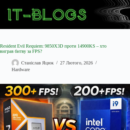
Перейти
до
вмісту
Resident Evil Requiem: 9850X3D проти 14900KS – хто
виграв битву за FPS?
Станіслав Яцюк
27 Лютого, 2026
Hardware