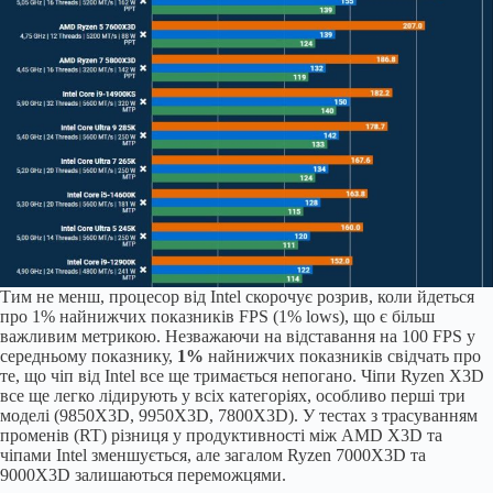
Тим не менш, процесор від Intel скорочує розрив, коли йдеться
про 1% найнижчих показників FPS (1% lows), що є більш
важливим метрикою. Незважаючи на відставання на 100 FPS у
середньому показнику,
1%
найнижчих показників свідчать про
те, що чіп від Intel все ще тримається непогано. Чіпи Ryzen X3D
все ще легко лідирують у всіх категоріях, особливо перші три
моделі (9850X3D, 9950X3D, 7800X3D). У тестах з трасуванням
променів (RT) різниця у продуктивності між AMD X3D та
чіпами Intel зменшується, але загалом Ryzen 7000X3D та
9000X3D залишаються переможцями.