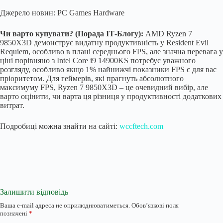
Джерело новин: PC Games Hardware
Чи варто купувати? (Порада ІТ-Блогу):
AMD Ryzen 7
9850X3D демонструє видатну продуктивність у Resident Evil
Requiem, особливо в плані середнього FPS, але значна перевага у
ціні порівняно з Intel Core i9 14900KS потребує уважного
розгляду, особливо якщо 1% найнижчі показники FPS є для вас
пріоритетом. Для геймерів, які прагнуть абсолютного
максимуму FPS, Ryzen 7 9850X3D – це очевидний вибір, але
варто оцінити, чи варта ця різниця у продуктивності додаткових
витрат.
Подробиці можна знайти на сайті:
wccftech.com
Залишити відповідь
Ваша e-mail адреса не оприлюднюватиметься.
Обов’язкові поля
позначені
*