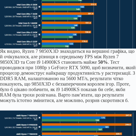
Як видно, Ryzen 7 9850X3D знаходиться на вершині графіка, що
й очікувалося, але різниця в середньому FPS між Ryzen 7
9850X3D та Core i9 14900KS становить майже
50%
. Тест
проводився при 1080p з GeForce RTX 5090, щоб визначити, який
процесор демонструє найкращу продуктивність у растеризації. З
DDR5 RAM, налаштованою на 5600 MT/s, результати чітко
показують, що 9850X3D є беззаперечним королем ігор. Проте,
було б цікаво побачити, як i9 14900KS показав би себе, якби
RAM була трохи розігнана. Варто пам’ятати, що результати
можуть істотно змінитися, але можливо, розрив скоротився б.