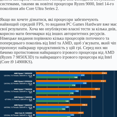
системами, такими як новітні процесори Ryzen 9000, Intel 14-го
покоління або Core Ultra Series 2.
Якщо ви хочете дізнатися, які процесори забезпечують
найвищий середній FPS, то видання PC Games Hardware вже має
свої результати. Хоча ми опублікуємо власні тести за кілька днів,
корисно мати бенчмарки від інших авторитетних ресурсів.
Німецьке видання порівняло кілька процесорів поточного та
попереднього поколінь від Intel та AMD, щоб з’ясувати, який чіп
пропонує найкращу продуктивність у цій грі. Серед них ми
бачимо протистояння найкращого ігрового процесора від AMD
(Ryzen 7 9850X3D) та найкращого ігрового процесора від Intel
(Core i9 14900KS).