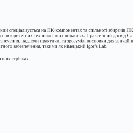
який спеціалізується на ПК-компонентах та спільноті збирачів 
ькох авторитетних технологічних виданнях. Практичний досвід Са
езпечення, надаючи практичні та зрозумілі висновки для звичайн
атного забезпечення, такими як німецький Igor’s Lab.
своїх стрічках.