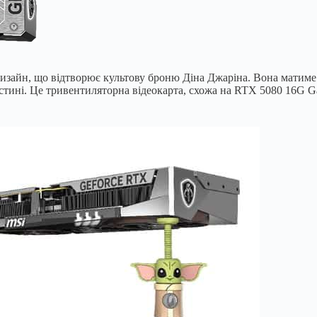
изайн, що відтворює культову броню Діна Джаріна. Вона матиме 
частині. Це тривентиляторна відеокарта, схожа на RTX 5080 16G