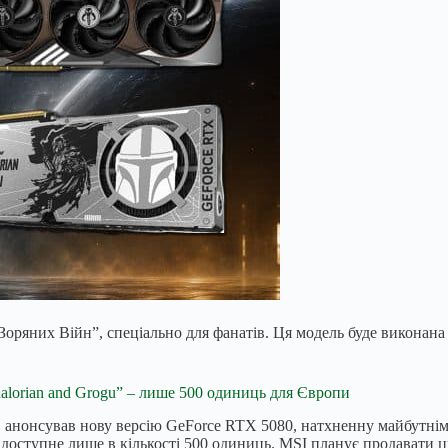
Зоряних Війн”, спеціально для фанатів. Ця модель буде виконана
alorian and Grogu” – лише 500 одиниць для Європи
 анонсував нову версію GeForce RTX 5080, натхненну майбутнім 
 доступне лише в кількості 500 одиниць. MSI планує продавати 