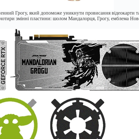
енний Грогу, який допоможе уникнути провисання відеокарти та 
 чотири змінні пластини: шолом Мандалорця, Грогу, емблема Ново