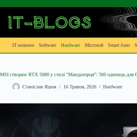
Перейти
до
вмісту
ІТ-новини
Software
Hardware
Microsoft
Smart Auto
S
MSI створює RTX 5080 у стилі “Мандалорця”: 500 одиниць для 
Станіслав Яцюк
16 Травня, 2026
Hardware