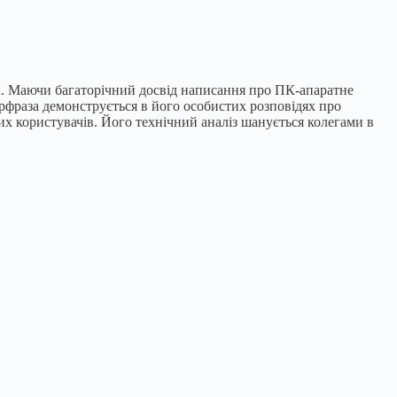
ПК. Маючи багаторічний досвід написання про ПК-апаратне
рфраза демонструється в його особистих розповідях про
их користувачів. Його технічний аналіз шанується колегами в