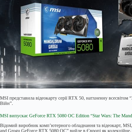
MSI представила відеокарту серії RTX 50, натхненну всесвітом “
Війн”.
MSI випускає GeForce RTX 5080 OC Edition “Star Wars: The Mand
Відомий виробник комп’ютерного обладнання та відеокарт, MSI,
and Grogu GeForce RTX 5080 OC” вийде в Європі як колекційне,