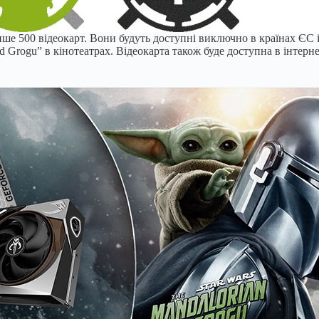
лише 500 відеокарт. Вони будуть доступні виключно в країнах ЄС 
nd Grogu” в кінотеатрах. Відеокарта також буде доступна в інтер