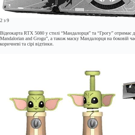
2 з 9
Відеокарта RTX 5080 у стилі “Мандалорця” та “Грогу” отримає д
Mandalorian and Grogu”, а також маску Мандалорця на боковій 
коричневі та сірі відтінки.