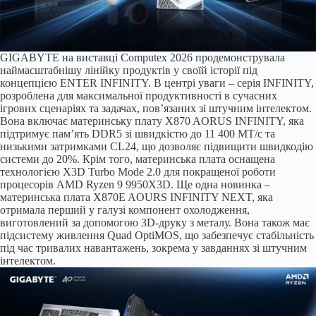
GIGABYTE на виставці Computex 2026 продемонструвала
наймасштабнішу лінійку продуктів у своїй історії під
концепцією ENTER INFINITY. В центрі уваги – серія INFINITY,
розроблена для максимальної продуктивності в сучасних
ігрових сценаріях та задачах, пов’язаних зі штучним інтелектом.
Вона включає материнську плату X870 AORUS INFINITY, яка
підтримує пам’ять DDR5 зі швидкістю до 11 400 МТ/с та
низькими затримками CL24, що дозволяє підвищити швидкодію
системи до 20%. Крім того, материнська плата оснащена
технологією X3D Turbo Mode 2.0 для покращеної роботи
процесорів AMD Ryzen 9 9950X3D. Ще одна новинка –
материнська плата X870E AOURS INFINITY NEXT, яка
отримала перший у галузі компонент охолодження,
виготовлений за допомогою 3D-друку з металу. Вона також має
підсистему живлення Quad OptiMOS, що забезпечує стабільність
під час тривалих навантажень, зокрема у завданнях зі штучним
інтелектом.