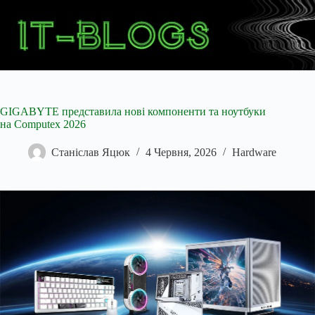
Перейти
до
вмісту
GIGABYTE представила нові компоненти та ноутбуки
на Computex 2026
Станіслав Яцюк
4 Червня, 2026
Hardware