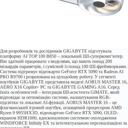
Для розробників та дослідників GIGABYTE підготувала
платформу AI TOP 100 B850 – локальний ШІ-суперкомп’ютер.
Він здатний працювати з моделями, що мають понад 200
мільярдів параметрів, і сумісний із понад 100 ШІ-фреймворками.
Система підтримує відеокарти GeForce RTX 5090 та Radeon AI
PRO R9700 і розрахована на цілодобову роботу. У сегменті
ноутбуків GIGABYTE представила моделі AORUS MASTER 16,
AERO X16 Copilot+ PC та GIGABYTE GAMING A16. Серед
їхніх особливостей – інтеграція ШІ-асистента GiMATE, який
відповідає за оптимізацію системи, налаштування RGB-
підсвітки та локальні AI-функції. AORUS MASTER 16 – це
флагманський ігровий ноутбук, оснащений процесором AMD
Ryzen 9 9955HX3D, відеокартою GeForce RTX 5090, OLED-
екраном HDR1000, вдосконаленою системою охолодження
WINDFORCE Infinity EX та інтелектуальною персоналізацією за