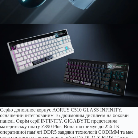
Серію доповнює корпус AORUS C510 GLASS INFINITY,
оснащений інтегрованим 16-дюймовим дисплеєм на боковій
панелі. Окрім серії INFINITY, GIGABYTE представила
материнську плату Z890 Plus. Вона підтримує до 256 ГБ
оперативної пам’яті DDR5 завдяки технології CQDIMM та має
нову систему налаштування пам’яті D5 DUO X BIOS. Також