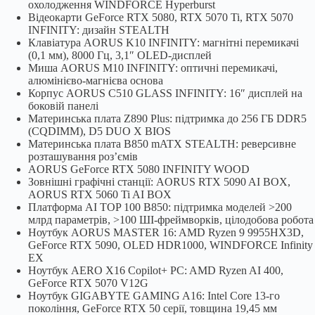
охолодження WINDFORCE Hyperburst
Відеокарти GeForce RTX 5080, RTX 5070 Ti, RTX 5070
INFINITY: дизайн STEALTH
Клавіатура AORUS K10 INFINITY: магнітні перемикачі
(0,1 мм), 8000 Гц, 3,1″ OLED-дисплей
Миша AORUS M10 INFINITY: оптичні перемикачі,
алюмінієво-магнієва основа
Корпус AORUS C510 GLASS INFINITY: 16″ дисплей на
боковій панелі
Материнська плата Z890 Plus: підтримка до 256 ГБ DDR5
(CQDIMM), D5 DUO X BIOS
Материнська плата B850 mATX STEALTH: реверсивне
розташування роз’ємів
AORUS GeForce RTX 5080 INFINITY WOOD
Зовнішні графічні станції: AORUS RTX 5090 AI BOX,
AORUS RTX 5060 Ti AI BOX
Платформа AI TOP 100 B850: підтримка моделей >200
млрд параметрів, >100 ШІ-фреймворків, цілодобова робота
Ноутбук AORUS MASTER 16: AMD Ryzen 9 9955HX3D,
GeForce RTX 5090, OLED HDR1000, WINDFORCE Infinity
EX
Ноутбук AERO X16 Copilot+ PC: AMD Ryzen AI 400,
GeForce RTX 5070 V12G
Ноутбук GIGABYTE GAMING A16: Intel Core 13-го
покоління, GeForce RTX 50 серії, товщина 19,45 мм