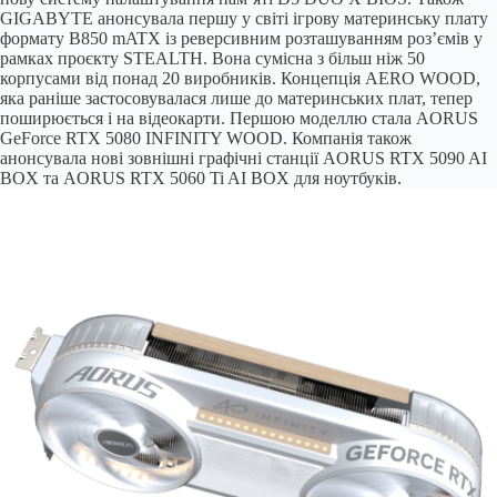
GIGABYTE анонсувала першу у світі ігрову материнську плату
формату B850 mATX із реверсивним розташуванням роз’ємів у
рамках проєкту STEALTH. Вона сумісна з більш ніж 50
корпусами від понад 20 виробників. Концепція AERO WOOD,
яка раніше застосовувалася лише до материнських плат, тепер
поширюється і на відеокарти. Першою моделлю стала AORUS
GeForce RTX 5080 INFINITY WOOD. Компанія також
анонсувала нові зовнішні графічні станції AORUS RTX 5090 AI
BOX та AORUS RTX 5060 Ti AI BOX для ноутбуків.