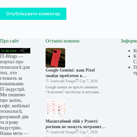
Опублікувати коментар
Про сайт
Останні новини
Інформ
К
IT-Blogs —
К
портал про
С
технології для
П
Google Gemini: ваш Pixel
тих, хто
п
знайде проблеми в
стежить за
налаштуваннях сам!
Анатолій Хмара
Сер 7, 2026
новинками
Google планує не просто замінити
ІТ-індустрії.
“Асистента” чат-ботом зі штучним
Ми пишемо
інтелектом Gemini, а вивести
про залізо,
останнього на якісно новий рівень.
софт, мобільні
Якщо користувач…
технології,
розумний дім
Масштабний збій у Рунеті:
та ігрову
росіяни не можуть потрапити
індустрію.
на десятки сайтів
Анатолій Хмара
Сер 7, 2026
Наша мета —