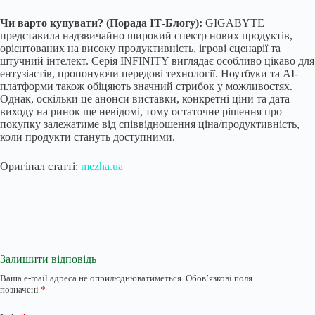
Чи варто купувати? (Порада ІТ-Блогу):
GIGABYTE
представила надзвичайно широкий спектр нових продуктів,
орієнтованих на високу продуктивність, ігрові сценарії та
штучний інтелект. Серія INFINITY виглядає особливо цікаво для
ентузіастів, пропонуючи передові технології. Ноутбуки та AI-
платформи також обіцяють значний стрибок у можливостях.
Однак, оскільки це анонси виставки, конкретні ціни та дата
виходу на ринок ще невідомі, тому остаточне рішення про
покупку залежатиме від співвідношення ціна/продуктивність,
коли продукти стануть доступними.
Оригінал статті:
mezha.ua
Залишити відповідь
Ваша e-mail адреса не оприлюднюватиметься.
Обов’язкові поля
позначені
*