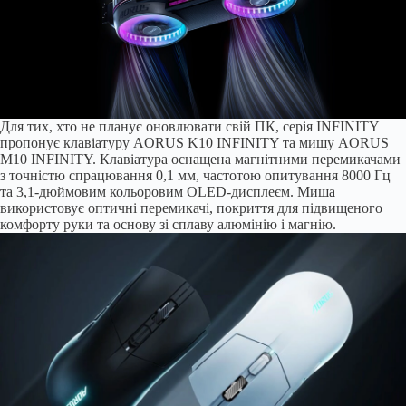
Для тих, хто не планує оновлювати свій ПК, серія INFINITY
пропонує клавіатуру AORUS K10 INFINITY та мишу AORUS
M10 INFINITY. Клавіатура оснащена магнітними перемикачами
з точністю спрацювання 0,1 мм, частотою опитування 8000 Гц
та 3,1-дюймовим кольоровим OLED-дисплеєм. Миша
використовує оптичні перемикачі, покриття для підвищеного
комфорту руки та основу зі сплаву алюмінію і магнію.