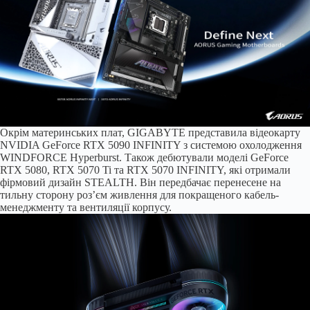
Окрім материнських плат, GIGABYTE представила відеокарту
NVIDIA GeForce RTX 5090 INFINITY з системою охолодження
WINDFORCE Hyperburst. Також дебютували моделі GeForce
RTX 5080, RTX 5070 Ti та RTX 5070 INFINITY, які отримали
фірмовий дизайн STEALTH. Він передбачає перенесене на
тильну сторону роз’єм живлення для покращеного кабель-
менеджменту та вентиляції корпусу.