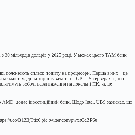
 з 30 мільярдів доларів у 2025 році. У межах цього TAM банк
 які пояснюють сплеск попиту на процесори. Перша з них – це
кількості ядер на користувача та на GPU. У серверах ті, що
влятимуть робочі навантаження на локальні ПК, як це
до AMD, додає інвестиційний банк. Щодо Intel, UBS зазначає, що
ttps://t.co/B1Z3jTtic6 pic.twitter.com/pwxsCdZP6u