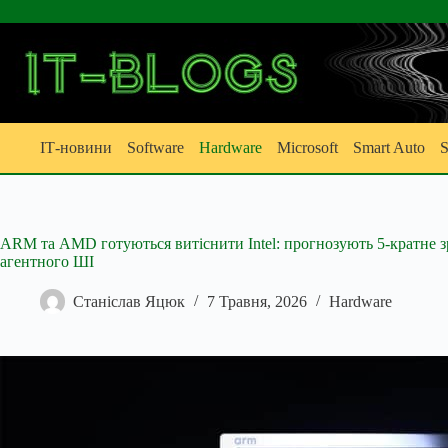
Перейти
до
вмісту
ІТ-новини
Software
Hardware
Microsoft
Smart Auto
S
ARM та AMD готуються витіснити Intel: прогнозують 5-кратне 
агентного ШІ
Станіслав Яцюк
7 Травня, 2026
Hardware