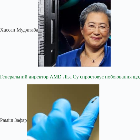
Хассан Муджтаба
Генеральний директор AMD Ліза Су спростовує побоювання щод
Раміш Зафар