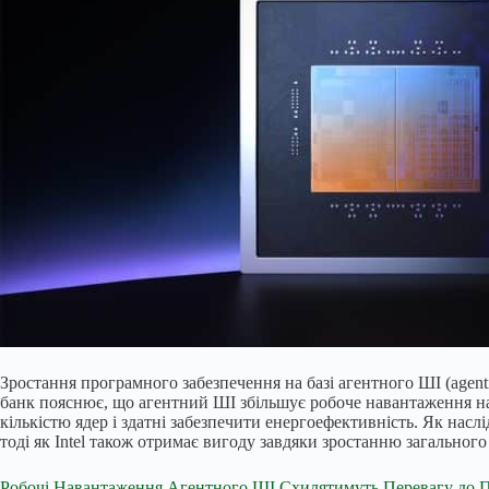
Зростання програмного забезпечення на базі агентного ШІ (agent
банк пояснює, що агентний ШІ збільшує робоче навантаження на
кількістю ядер і здатні забезпечити енергоефективність. Як нас
тоді як Intel також отримає вигоду завдяки зростанню загальног
Робочі Навантаження Агентного ШІ Схилятимуть Перевагу до Пр