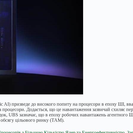
ic AI) призведе до високого попиту на процесори в епоху ШІ, вв
 процесори. Додається, що це навантаження зазвичай схиляє пер
лідок, UBS зазначає, що в епоху робочих навантажень агентного 
о обсягу цільового ринку (TAM).
оцесорів з Більшою Кількістю Ядер та Енергоефективністю, За