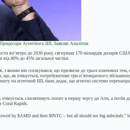
Процесори Агентного ШІ, Заявляє Аналітик
ости вп’ятеро до 2030 року, сягнувши 170 мільярдів доларів США
 від 40% до 45% загальної частки.
в, з якими він спілкувався, що призвели до трьох ключових тем,
 що, як очікується, потребуватиме три-п’ятикратного збільшення 
питу на агентний ШІ, банк додає, що агентні системи перенапра
як очікується, схилятимуть попит в першу чергу до Arm, а потім 
Coral Rapids.
llowed by $AMD and then $INTC – but all should see big tailwinds.” h