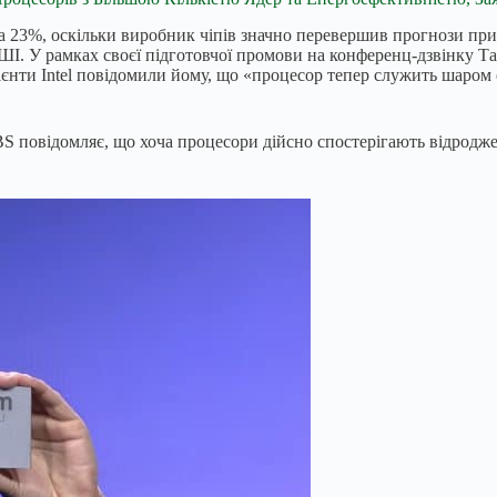
 на 23%, оскільки виробник чіпів значно перевершив прогнози пр
І. У рамках своєї підготовчої промови на конференц-дзвінку Тан 
ієнти Intel повідомили йому, що «процесор тепер служить шаром
BS повідомляє, що хоча процесори дійсно спостерігають відродже