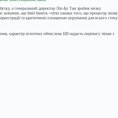
ибутку, а генеральний директор Ліп-Бу Тан зробив низку
зазначив, що Intel бачить «чіткі ознаки того, що процесор знову
 оркестрації та критичною площиною керування для всього стеку
ння, характер агентних обчислень ШІ надасть перевагу чіпам з