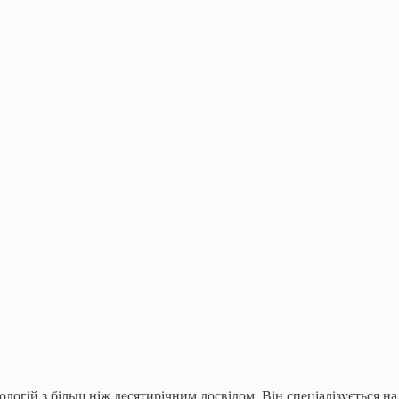
ологій з більш ніж десятирічним досвідом. Він спеціалізується на