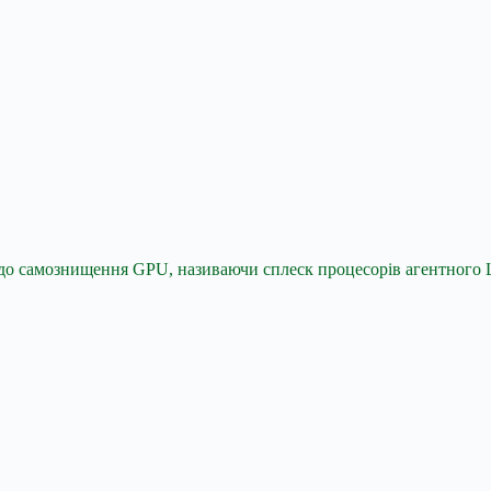
о самознищення GPU, називаючи сплеск процесорів агентного Ш