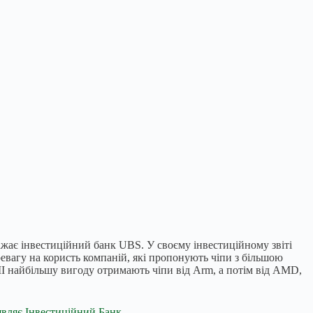
ажає інвестиційний банк UBS. У своєму інвестиційному звіті
евагу на користь компаній, які пропонують чіпи з більшою
ШІ найбільшу вигоду отримають чіпи від Arm, а потім від AMD,
являє Інвестиційний Банк