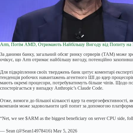
Arm, Потім AMD, Отримають Найбільшу Вигоду від Попиту на 
За даними банку, загальний обсяг ринку серверів (TAM) може зр
очікує, що Arm отримає найбільшу вигоду, потенційно захопивши
Для підкріплення своїх тверджень банк цитує коментарі експерті
тенденція робочих навантажень агентного ШІ до ядер процесорів,
мають окремі процесори, потребуватимуть більше чіпів. Щодо по
спостерігається у випадку Anthropic’s Claude Code.
Отже, вимоги до більшої кількості ядер та енергоефективності, 
компанія може задовольнити цей попит за допомогою платформи 
“Net, we see $ARM as the biggest beneficiary on server CPU side, fo
— Sean (@Sean14978416) May 5, 2026