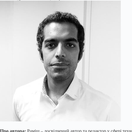
Про автора:
Раміш – досвідчений автор та редактор у сфері техн