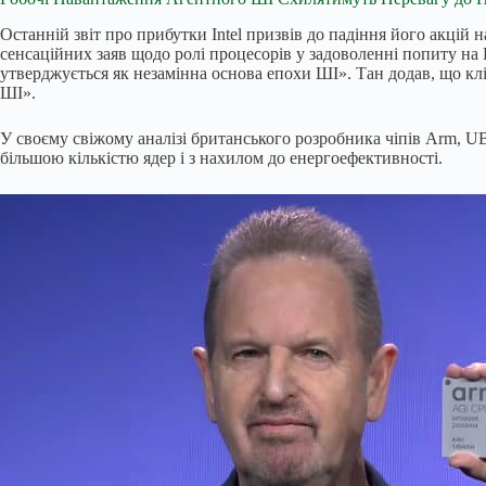
Останній звіт про прибутки Intel призвів до падіння його акцій
сенсаційних заяв щодо ролі процесорів у задоволенні попиту на Ш
утверджується як незамінна основа епохи ШІ». Тан додав, що кл
ШІ».
У своєму свіжому аналізі британського розробника чіпів Arm, U
більшою кількістю ядер і з нахилом до енергоефективності.