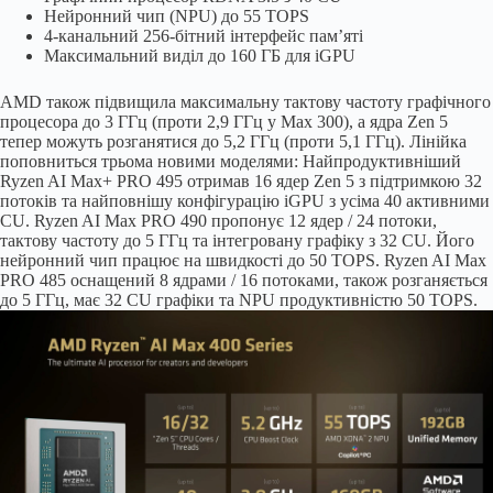
Нейронний чип (NPU) до 55 TOPS
4-канальний 256-бітний інтерфейс пам’яті
Максимальний виділ до 160 ГБ для iGPU
AMD також підвищила максимальну тактову частоту графічного
процесора до 3 ГГц (проти 2,9 ГГц у Max 300), а ядра Zen 5
тепер можуть розганятися до 5,2 ГГц (проти 5,1 ГГц). Лінійка
поповниться трьома новими моделями: Найпродуктивніший
Ryzen AI Max+ PRO 495 отримав 16 ядер Zen 5 з підтримкою 32
потоків та найповнішу конфігурацію iGPU з усіма 40 активними
CU. Ryzen AI Max PRO 490 пропонує 12 ядер / 24 потоки,
тактову частоту до 5 ГГц та інтегровану графіку з 32 CU. Його
нейронний чип працює на швидкості до 50 TOPS. Ryzen AI Max
PRO 485 оснащений 8 ядрами / 16 потоками, також розганяється
до 5 ГГц, має 32 CU графіки та NPU продуктивністю 50 TOPS.