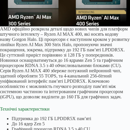
AMD офіційно розкрила деталі щодо нових чипів для платформ
штучного інтелекту – Ryzen AI MAX 400, які носять кодову
назву Gorgon Halo. Ці процесори є наступним кроком у розвитку
лінійки Ryzen AI Max 300 Strix Halo, пропонуючи значні
покращення, зокрема, підтримку до 192 ГБ пам’яті LPDDR5X.
Це суттєвий приріст порівняно зі 128 ГБ у попередників.
Новинки оснащуватимуться до 16 ядрами Zen 5 та графічним
процесором RDNA 3.5 з 40 обчислювальними блоками (CU).
Серія Ryzen AI MAX 400 збереже потужний нейронний чип,
здатний обробляти 55 TOPS, та 4-канальний 256-бітний
уніфікований інтерфейс пам’яті LPDDR5X. Ключовою
особливістю є можливість гнучкого розподілу пам’яті між
системною частиною та інтегрованим графічним процесором
(iGPU), що дозволяє виділити до 160 ГБ для графічних задач.
Технічні характеристики
Підтримка до 192 ГБ LPDDR5X пам’яті
До 16 ядер Zen 5
Графічний процесор RDNA 3.5 з 40 CU