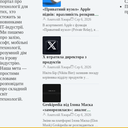
портал про
С
технології для
П
«Приватний вузол» Apple
тих, хто
п
підвів: вразливість розкриває
стежить за
справжній IP-адресу
Анатолій Хмара
Сер 6, 2026
новинками
користувача
В асортименті Apple є функція
ІТ-індустрії.
«Приватний вузол» (Private Relay), яку
Ми пишемо
користувачі можуть підключати, щоб
про залізо,
приховувати свої IP-адреси під час
софт, мобільні
перегляду…
технології,
розумний дім
X втратила директора з
та ігрову
продуктів
індустрію.
Анатолій Хмара
Сер 6, 2026
Наша мета —
простими
Нікіта Бір (Nikita Bier) залишив посаду
керівника відділу продуктів у
словами
соцмережі Ілона Маска (Elon Musk) X.
розповідати
На цій посаді він…
про складний
світ
технологій.
Grokipedia від Ілона Маска
«заморозилася»: аналог
«Вікіпедії» не оновлюється з
Анатолій Хмара
Сер 6, 2026
квітня
Зміни на платформі Ілона Маска (Elon
Musk) Grokipedia не розглядаються з