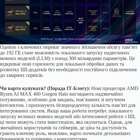
Однією з ключових переваг значного збільшення обсягу пам’яті
до 192 ГБ стане можливість локального запуску надвеликих
мовних моделей (LLM) з понад 300 мільярдами параметрів. Це
відкриває нові горизонти для локальної обробки даних та
розвитку ШІ-додатків без необхідності постійного підключення
до хмарних сервісів.
Чи варто купувати? (Порада ІТ-Блогу):
Нові процесори AMD
Ryzen AI MAX 400 Gorgon Halo виглядають надзвичайно
потужними, особливо для завдань, пов’язаних зі штучним
інтелектом, і пропонують безпрецедентну кількість пам’яті для
інтегрованих систем. Якщо ваша робота потребує локального
запуску великих мовних моделей або інтенсивної роботи з ШІ,
ці чипи можуть стати інвестицією, яка окупиться. Однак, для
звичайних користувачів та геймерів, де ціна та доступність
грають ключову роль, можливо, варто почекати детальніших
бенчмарків та порівнянь з конкурентами.