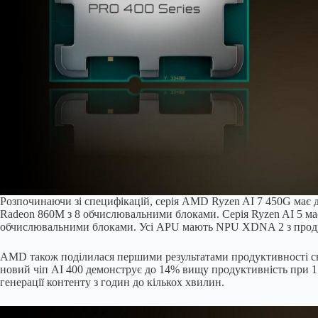
Розпочинаючи зі специфікацій, серія AMD Ryzen AI 7 450G має до
Radeon 860M з 8 обчислювальними блоками. Серія Ryzen AI 5 має 
обчислювальними блоками. Усі APU мають NPU XDNA 2 з продукт
AMD також поділилася першими результатами продуктивності свог
новий чіп AI 400 демонструє до 14% вищу продуктивність при 
генерації контенту з годин до кількох хвилин.