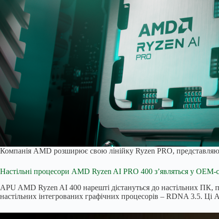
Компанія AMD розширює свою лінійку Ryzen PRO, представляюч
Настільні процесори AMD Ryzen AI PRO 400 з’являться у OEM-с
APU AMD Ryzen AI 400 нарешті дістануться до настільних ПК, пр
настільних інтегрованих графічних процесорів – RDNA 3.5. Ці