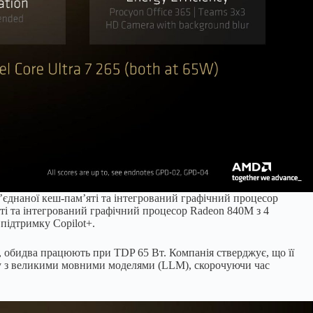
б’єднаної кеш-пам’яті та інтегрований графічний процесор
яті та інтегрований графічний процесор Radeon 840M з 4
ідтримку Copilot+.
, обидва працюють при TDP 65 Вт. Компанія стверджує, що її
ту з великими мовними моделями (LLM), скорочуючи час