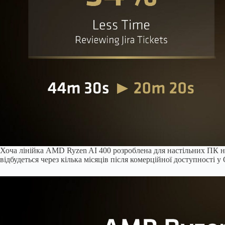
Хоча лінійка AMD Ryzen AI 400 розроблена для настільних ПК н
відбудеться через кілька місяців після комерційної доступності