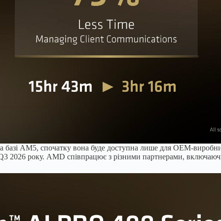
а базі AM5, спочатку вона буде доступна лише для OEM-виробни
 у Q3 2026 року. AMD співпрацює з різними партнерами, включаюч