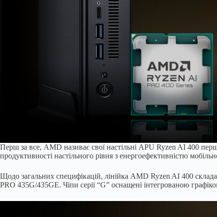
Перш за все, AMD називає свої настільні APU Ryzen AI 400 пер
продуктивності настільного рівня з енергоефективністю мобільн
Щодо загальних специфікацій, лінійка AMD Ryzen AI 400 склада
PRO 435G/435GE. Чіпи серії “G” оснащені інтегрованою графікою