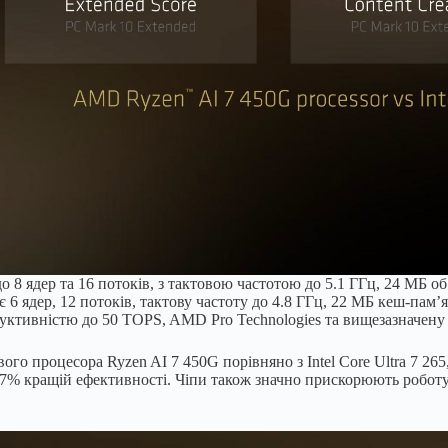
 8 ядер та 16 потоків, з тактовою частотою до 5.1 ГГц, 24 МБ о
6 ядер, 12 потоків, тактову частоту до 4.8 ГГц, 22 МБ кеш-пам’
ивністю до 50 TOPS, AMD Pro Technologies та вищезазначену п
о процесора Ryzen AI 7 450G порівняно з Intel Core Ultra 7 265
17% кращій ефективності. Чіпи також значно прискорюють робо