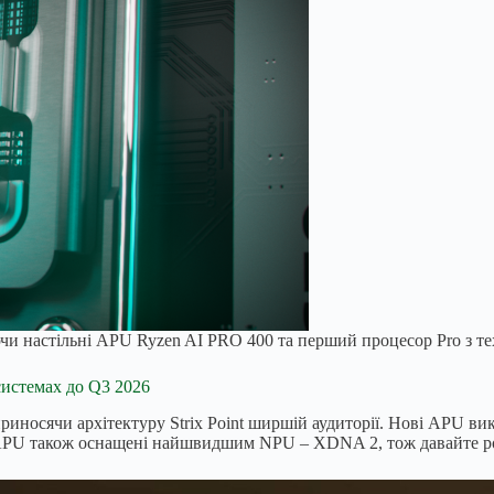
и настільні APU Ryzen AI PRO 400 та перший процесор Pro з т
истемах до Q3 2026
иносячи архітектуру Strix Point ширшій аудиторії. Нові APU ви
 APU також оснащені найшвидшим NPU – XDNA 2, тож давайте роз