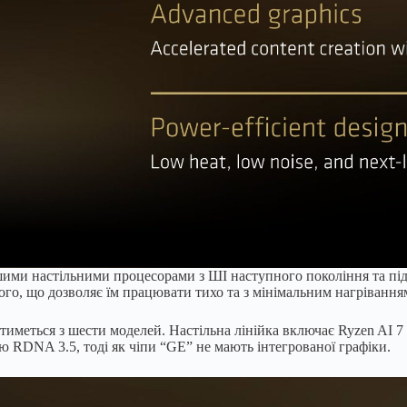
шими настільними процесорами з ШІ наступного покоління та під
ого, що дозволяє їм працювати тихо та з мінімальним нагріванн
тиметься з шести моделей. Настільна лінійка включає Ryzen AI 
 RDNA 3.5, тоді як чіпи “GE” не мають інтегрованої графіки.