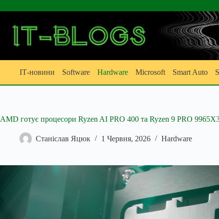
Перейти
до
вмісту
ІТ-новини
Software
Hardware
Microsoft
Smart Auto
S
AMD готує процесори Ryzen AI PRO 400 та Ryzen 9 PRO 9965X3D
Станіслав Яцюк
1 Червня, 2026
Hardware