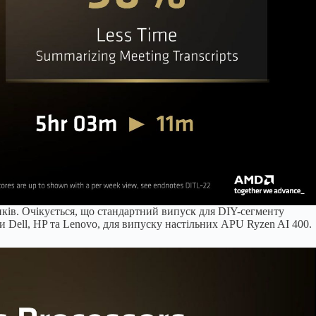
ків. Очікується, що стандартний випуск для DIY-сегменту
и Dell, HP та Lenovo, для випуску настільних APU Ryzen AI 400.