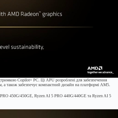
тримкою Copilot+ PC. Ці APU розроблені для забезпечення
ям, а також забезпечує компактний дизайн на платформі AM5.
7 PRO 450G/450GE, Ryzen AI 5 PRO 440G/440GE та Ryzen AI 5