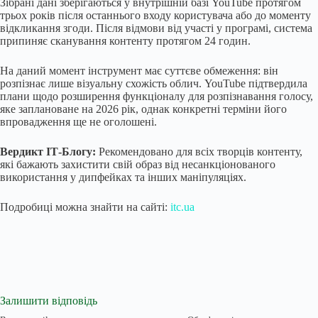
Зібрані дані зберігаються у внутрішній базі YouTube протягом
трьох років після останнього входу користувача або до моменту
відкликання згоди. Після відмови від участі у програмі, система
припиняє сканування контенту протягом 24 годин.
На даний момент інструмент має суттєве обмеження: він
розпізнає лише візуальну схожість облич. YouTube підтвердила
плани щодо розширення функціоналу для розпізнавання голосу,
яке заплановане на 2026 рік, однак конкретні терміни його
впровадження ще не оголошені.
Вердикт ІТ-Блогу:
Рекомендовано для всіх творців контенту,
які бажають захистити свій образ від несанкціонованого
використання у дипфейках та інших маніпуляціях.
Подробиці можна знайти на сайті:
itc.ua
Залишити відповідь