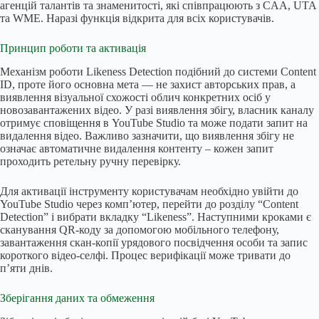
агенцій талантів та знаменитості, які співпрацюють з CAA, UTA
та WME. Наразі функція відкрита для всіх користувачів.
Принцип роботи та активація
Механізм роботи Likeness Detection подібний до системи Content
ID, проте його основна мета — не захист авторських прав, а
виявлення візуальної схожості облич конкретних осіб у
новозавантажених відео. У разі виявлення збігу, власник каналу
отримує сповіщення в YouTube Studio та може подати запит на
видалення відео. Важливо зазначити, що виявлення збігу не
означає автоматичне видалення контенту – кожен запит
проходить ретельну ручну перевірку.
Для активації інструменту користувачам необхідно увійти до
YouTube Studio через комп’ютер, перейти до розділу “Content
Detection” і вибрати вкладку “Likeness”. Наступними кроками є
сканування QR-коду за допомогою мобільного телефону,
завантаження скан-копії урядового посвідчення особи та запис
короткого відео-селфі. Процес верифікації може тривати до
п’яти днів.
Зберігання даних та обмеження