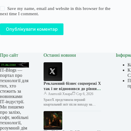
Save my name, email and website in this browser for the
next time I comment.
Опублікувати коментар
Про сайт
Останні новини
Інформ
К
IT-Blogs —
К
портал про
С
технології для
П
Рекламний бізнес соцмережі X
тих, хто
п
так і не відновився до рівня
стежить за
Twitter
Анатолій Хмара
Сер 6, 2026
новинками
SpaceX представила перший
ІТ-індустрії.
квартальний звіт після виходу на
Ми пишемо
біржу, і це пролило світло на стан
про залізо,
рекламного бізнесу компанії — він…
софт, мобільні
технології,
розумний дім