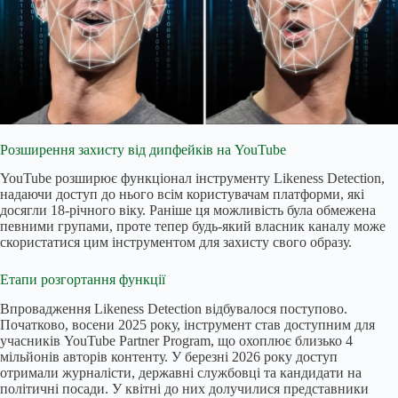
Розширення захисту від дипфейків на YouTube
YouTube розширює функціонал інструменту Likeness Detection,
надаючи доступ до нього всім користувачам платформи, які
досягли 18-річного віку. Раніше ця можливість була обмежена
певними групами, проте тепер будь-який власник каналу може
скористатися цим інструментом для захисту свого образу.
Етапи розгортання функції
Впровадження Likeness Detection відбувалося поступово.
Початково, восени 2025 року, інструмент став доступним для
учасників YouTube Partner Program, що охоплює близько 4
мільйонів авторів контенту. У березні 2026 року доступ
отримали журналісти, державні службовці та кандидати на
політичні посади. У квітні до них долучилися представники