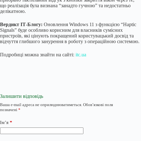
що реалізація була визнана “занадто гучною” та недостатньо
делікатною.
Вердикт ІТ-Блогу:
Оновлення Windows 11 з функцією “Haptic
Signals” буде особливо корисним для власників сумісних
пристроїв, які цінують покращений користувацький досвід та
відчуття глибшого занурення в роботу з операційною системою.
Подробиці можна знайти на сайті:
itc.ua
Залишити відповідь
Ваша e-mail адреса не оприлюднюватиметься.
Обов’язкові поля
позначені
*
Ім’я
*