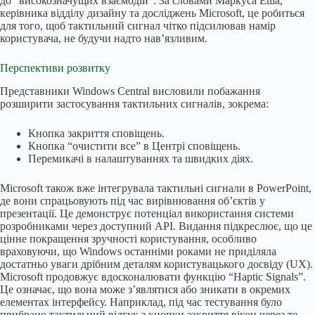
до “високозначущих взаємодій”. За словами Маркуса Еша,
керівника відділу дизайну та досліджень Microsoft, це робиться
для того, щоб тактильний сигнал чітко підсилював намір
користувача, не будучи надто нав’язливим.
Перспективи розвитку
Представники Windows Central висловили побажання
розширити застосування тактильних сигналів, зокрема:
Кнопка закриття сповіщень.
Кнопка “очистити все” в Центрі сповіщень.
Перемикачі в налаштуваннях та швидких діях.
Microsoft також вже інтегрувала тактильні сигнали в PowerPoint,
де вони спрацьовують під час вирівнювання об’єктів у
презентації. Це демонструє потенціал використання системи
розробниками через доступний API. Видання підкреслює, що це
цінне покращення зручності користування, особливо
враховуючи, що Windows останніми роками не приділяла
достатньо уваги дрібним деталям користувацького досвіду (UX).
Microsoft продовжує вдосконалювати функцію “Haptic Signals”.
Це означає, що вона може з’являтися або зникати в окремих
елементах інтерфейсу. Наприклад, під час тестування було
прибрано тактильний відгук з кнопки закриття вікон через те,