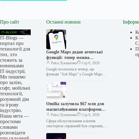
Про сайт
Останні новини
Інформ
К
IT-Blogs —
К
портал про
С
технології для
П
Google Maps додав агентські
тих, хто
п
функції: тепер можна
стежить за
замовляти їжу та бронювати
Раїса Лукашенко
Сер 6, 2026
новинками
готелі
Google оголосила в четвер, що
ІТ-індустрії.
функція “Ask Maps” у Google Maps
Ми пишемо
отримує низку нових можливостей,
про залізо,
включно з можливістю замовляти їжу,
софт, мобільні
…
технології,
розумний дім
Omilia залучила $67 млн ​​для
та ігрову
масштабування платформи
індустрію.
клієнтської підтримки
Раїса Лукашенко
Сер 6, 2026
Наша мета —
простими
Сфера обслуговування клієнтів
спостерігає справжній бум стартапів,
словами
таких як Sierra, Decagon та Parloa, які
розповідати
намагаються впровадити штучний
про складний