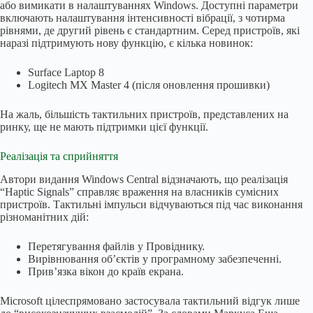
або вимикати в налаштуваннях Windows. Доступні параметри
включають налаштування інтенсивності вібрації, з чотирма
рівнями, де другий рівень є стандартним. Серед пристроїв, які
наразі підтримують нову функцію, є кілька новинок:
Surface Laptop 8
Logitech MX Master 4 (після оновлення прошивки)
На жаль, більшість тактильних пристроїв, представлених на
ринку, ще не мають підтримки цієї функції.
Реалізація та сприйняття
Автори видання Windows Central відзначають, що реалізація
“Haptic Signals” справляє враження на власників сумісних
пристроїв. Тактильні імпульси відчуваються під час виконання
різноманітних дій:
Перетягування файлів у Провіднику.
Вирівнювання об’єктів у програмному забезпеченні.
Прив’язка вікон до країв екрана.
Microsoft цілеспрямовано застосувала тактильний відгук лише