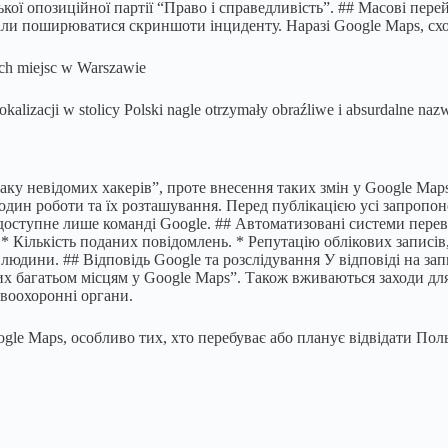
ької опозиційної партії “Право і справедливість”. ## Масові пер
чали поширюватися скриншоти інциденту. Наразі Google Maps, сх
ch miejsc w Warszawie
lokalizacji w stolicy Polski nagle otrzymały obraźliwe i absurdalne 
ку невідомих хакерів”, проте внесення таких змін у Google Maps
один роботи та їх розташування. Перед публікацією усі запропо
я доступне лише команді Google. ## Автоматизовані системи пере
: * Кількість поданих повідомлень. * Репутацію облікових записі
 людини. ## Відповідь Google та розслідування У відповіді на за
 багатьом місцям у Google Maps”. Також вживаються заходи для б
авоохоронні органи.
gle Maps, особливо тих, хто перебуває або планує відвідати Пол