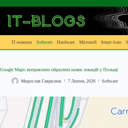
Перейти
до
вмісту
ІТ-новини
Software
Hardware
Microsoft
Smart Auto
S
Google Maps: виправлено образливі назви локацій у Польщі
Мирослав Гаврилюк
7 Липня, 2026
Software