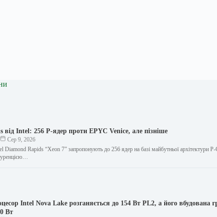
ни
 від Intel: 256 P-ядер проти EPYC Venice, але пізніше
к
Сер 9, 2026
el Diamond Rapids “Xeon 7” запропонують до 256 ядер на базі майбутньої архітектури P-
куренцією…
цесор Intel Nova Lake розганяється до 154 Вт PL2, а його вбудована г
40 Вт