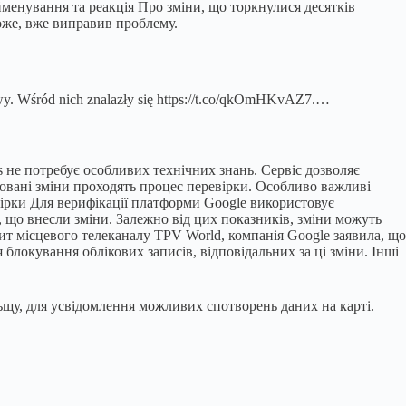
ейменування та реакція Про зміни, що торкнулися десятків
оже, вже виправив проблему.
nazwy. Wśród nich znalazły się https://t.co/qkOmHKvAZ7.…
 не потребує особливих технічних знань. Сервіс дозволяє
новані зміни проходять процес перевірки. Особливо важливі
вірки Для верифікації платформи Google використовує
в, що внесли зміни. Залежно від цих показників, зміни можуть
пит місцевого телеканалу TPV World, компанія Google заявила, що
локування облікових записів, відповідальних за ці зміни. Інші
ьщу, для усвідомлення можливих спотворень даних на карті.