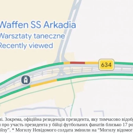
. Зокрема, офіційна резиденція президента, яку тимчасово відоб
 про участь президента у бійці футбольних фанатів близько 17 р
йху”. * Могилу Невідомого солдата змінили на “Могилу відомого