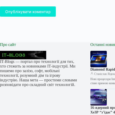
Опублікувати коментар
Про сайт
Останні нови
IT-Blogs — портал про технології для тих,
хто стежить за новинками ІТ-індустрії. Ми
Diamond Rapids
пишемо про залізо, софт, мобільні
Станіслав Яцю
технології, розумний дім та ігрову
Нові процесори Int
індустрію. Наша мета — простими словами
стане прямою кон
розповідати про складний світ технологій.
16-ядерний про
Xe3P “з’їдає” 