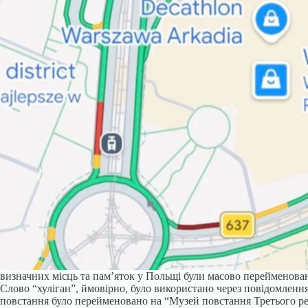
визначних місць та пам’яток у Польщі були масово перейменовані
Слово “хуліган”, ймовірно, було використано через повідомлення
повстання було перейменовано на “Музей повстання Третього ре