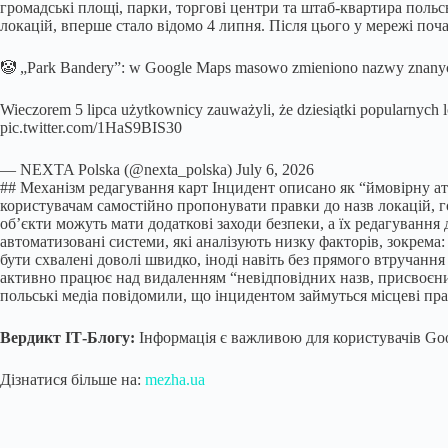
громадські площі, парки, торгові центри та штаб-квартира польс
локацій, вперше стало відомо 4 липня. Після цього у мережі по
🤡 „Park Bandery”: w Google Maps masowo zmieniono nazwy znany
Wieczorem 5 lipca użytkownicy zauważyli, że dziesiątki popularnych 
pic.twitter.com/1HaS9BIS30
— NEXTA Polska (@nexta_polska) July 6, 2026
## Механізм редагування карт Інцидент описано як “ймовірну ата
користувачам самостійно пропонувати правки до назв локацій, г
об’єкти можуть мати додаткові заходи безпеки, а їх редагуванн
автоматизовані системи, які аналізують низку факторів, зокрема
бути схвалені доволі швидко, іноді навіть без прямого втручання
активно працює над видаленням “невідповідних назв, присвоєних
польські медіа повідомили, що інцидентом займуться місцеві пр
Вердикт ІТ-Блогу:
Інформація є важливою для користувачів Goo
Дізнатися більше на:
mezha.ua