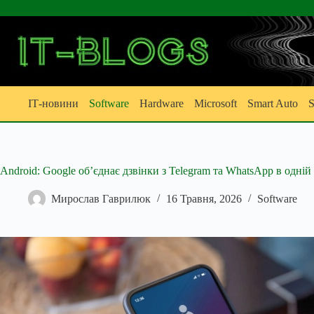
Перейти
до
вмісту
ІТ-новини
Software
Hardware
Microsoft
Smart Auto
S
Android: Google об’єднає дзвінки з Telegram та WhatsApp в одній
Мирослав Гаврилюк
16 Травня, 2026
Software