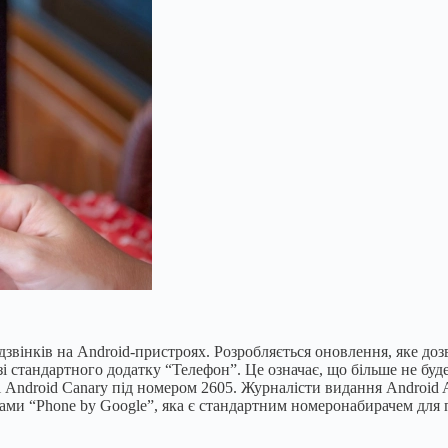
звінків на Android-пристроях. Розробляється оновлення, яке доз
о зі стандартного додатку “Телефон”. Це означає, що більше не б
ці Android Canary під номером 2605. Журналісти видання Android
рами “Phone by Google”, яка є стандартним номеронабирачем для п