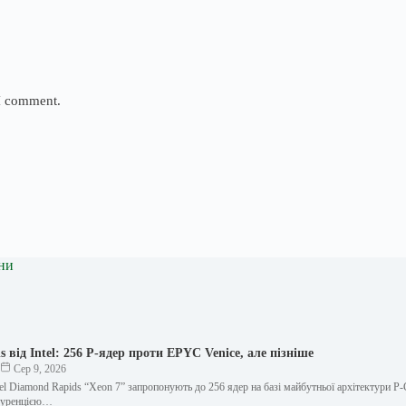
 I comment.
ни
 від Intel: 256 P-ядер проти EPYC Venice, але пізніше
к
Сер 9, 2026
el Diamond Rapids “Xeon 7” запропонують до 256 ядер на базі майбутньої архітектури P-
куренцією…