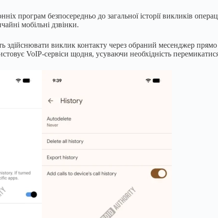
ронніх програм безпосередньо до загальної історії викликів опер
ичайні мобільні дзвінки.
ь здійснювати виклик контакту через обраний месенджер прямо з
истовує VoIP-сервіси щодня, усуваючи необхідність перемикатис