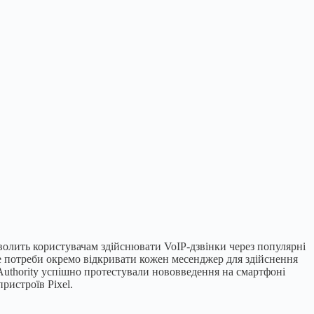
волить користувачам здійснювати VoIP-дзвінки через популярні
уде потреби окремо відкривати кожен месенджер для здійснення
 Authority успішно протестували нововведення на смартфоні
ристроїв Pixel.