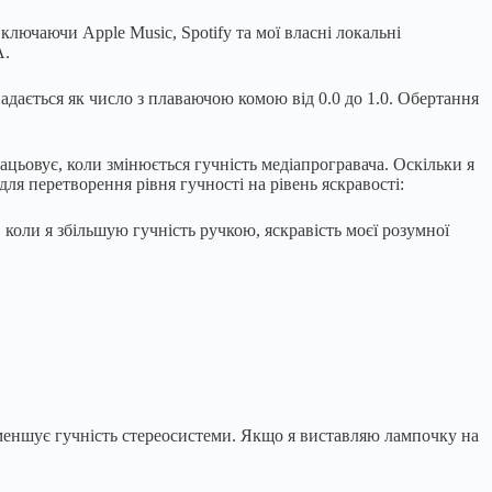
ключаючи Apple Music, Spotify та мої власні локальні
A.
надається як число з плаваючою комою від 0.0 до 1.0. Обертання
ацьовує, коли змінюється гучність медіапрогравача. Оскільки я
для перетворення рівня гучності на рівень яскравості:
ер, коли я збільшую гучність ручкою, яскравість моєї розумної
 зменшує гучність стереосистеми. Якщо я виставляю лампочку на