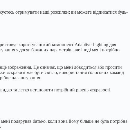
єтесь отримувати наші розсилки; ви можете відписатися будь-
ристовує користувацький компонент Adaptive Lighting для
ування я досяг бажаних параметрів, але іноді мені потрібно
аще зображення. Це означає, що мені доводиться або просити
льки яскравим має бути світло, використання голосових команд
трібне налаштування.
швидко та легко встановити потрібний рівень яскравості.
у мені подарував батько, коли вона йому більше не була потрібна.
.