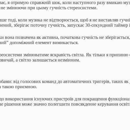
ає, я отримую справжній шок, коли наступного разу вмикаю музику
 не змінюючи при цьому гучність стереосистеми.
 тоді, коли музика не відтворюється, щоб я не виставляв гучніс
нений, зберігає поточну гучність, запускає 30-секундний тайме
и вона позначена як активна, початкова гучність не зберігається,
вний” допоміжний елемент вимикається.
ереосистеми змінюватиме яскравість світла. Як тільки я припиню 
звичай, а світло залишається незмінним.
ами: від голосових команд до автоматичних тригерів, таких як д
ла такою приємною.
 до використання існуючих пристроїв для покращення функціона
дібне рішення може значно полегшити повсякденне керування осв