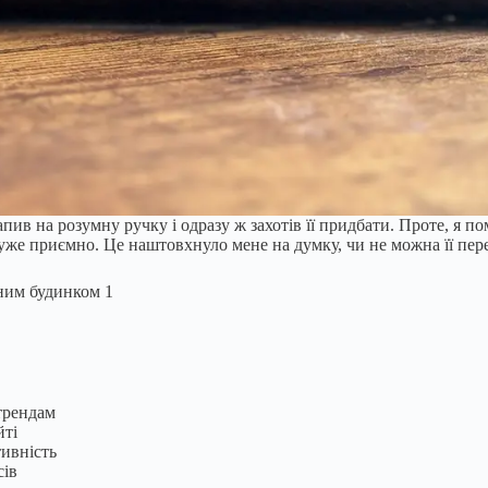
ив на розумну ручку і одразу ж захотів її придбати. Проте, я по
 дуже приємно. Це наштовхнуло мене на думку, чи не можна її пе
 трендам
йті
тивність
сів