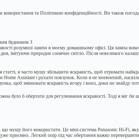
використання та Політикою конфіденційності. Ви також погоджу
авості розумної лампи в моєму домашньому офісі. Ця лампа вико
 дня, імітуючи природне сонячне світло. Після невеликого налашт
 статті, я часто мушу збільшити яскравість, щоб отримати найкр
и Home Assistant і рухати повзунок. Коли я не впевнений, наскі
унка, щоб змінювати яскравість вгору і вниз, доки не знайду по
ожна було б обертати для регулювання яскравості. Тоді я міг би 
в, що мушу його використати. Це міні-система Panasonic Hi-Fi, як
дуже приємно. Легкий опір під час обертання важко перевершити