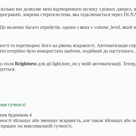
кільки він дозволяє мені відтворювати музику з різних джерел, в
програвачі, зокрема стереосистема, яка підключається через DLN
Це включає багато атрибутів, одним з яких є volume_level, який 
ості та перетворює його на рівень яскравості. Автоматизація спр
 мені потрібно було використати шаблон, подібний до наступного, 
 до поля
Brightness
для дії light.turn_on у моїй автоматизації. Теп
шується.
ння гучності
чності збільшує або зменшує яскравість, але також збільшує або
ж працює на максимальній гучності.