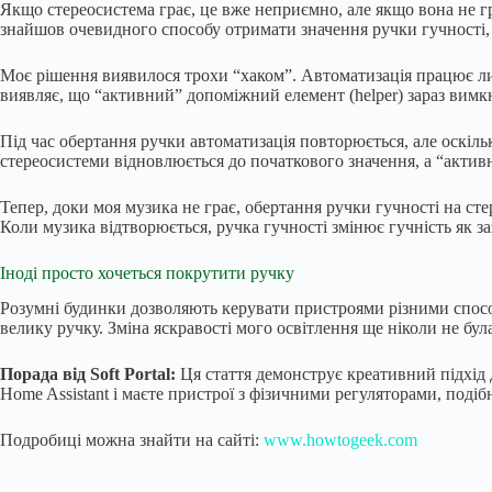
Якщо стереосистема грає, це вже неприємно, але якщо вона не гр
знайшов очевидного способу отримати значення ручки гучності,
Моє рішення виявилося трохи “хаком”. Автоматизація працює лише
виявляє, що “активний” допоміжний елемент (helper) зараз вимк
Під час обертання ручки автоматизація повторюється, але оскільк
стереосистеми відновлюється до початкового значення, а “акти
Тепер, доки моя музика не грає, обертання ручки гучності на ст
Коли музика відтворюється, ручка гучності змінює гучність як за
Іноді просто хочеться покрутити ручку
Розумні будинки дозволяють керувати пристроями різними способ
велику ручку. Зміна яскравості мого освітлення ще ніколи не бу
Порада від Soft Portal:
Ця стаття демонструє креативний підхід
Home Assistant і маєте пристрої з фізичними регуляторами, по
Подробиці можна знайти на сайті:
www.howtogeek.com