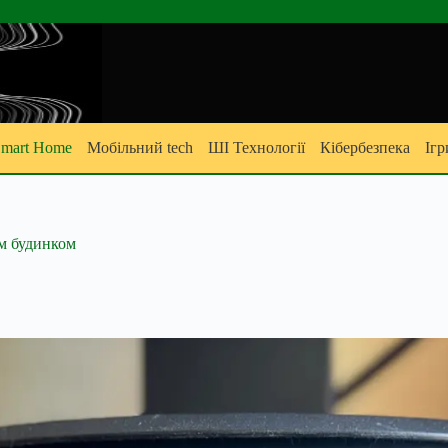
mart Home
Мобільний tech
ШІ Технології
Кібербезпека
Ігр
им будинком