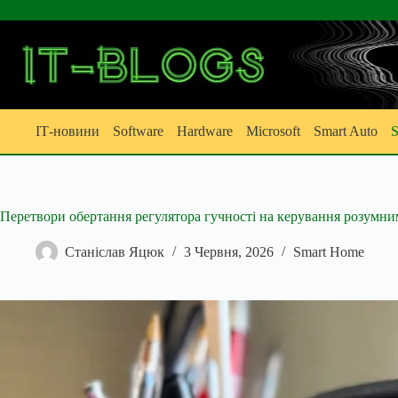
Перейти
до
вмісту
ІТ-новини
Software
Hardware
Microsoft
Smart Auto
S
Перетвори обертання регулятора гучності на керування розумн
Станіслав Яцюк
3 Червня, 2026
Smart Home