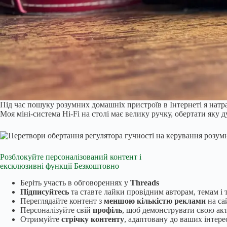
Під час пошуку розумних домашніх пристроїв в Інтернеті я натрап
Моя міні-система Hi-Fi на столі має велику ручку, обертати яку
Розблокуйте персоналізований контент і
ексклюзивні функції
Безкоштовно
Беріть участь в обговореннях у
Threads
Підписуйтесь
та ставте лайки провідним авторам, темам і
Переглядайте контент з
меншою кількістю реклами
на са
Персоналізуйте свій
профіль
, щоб демонструвати свою ак
Отримуйте
стрічку контенту
, адаптовану до ваших інтере