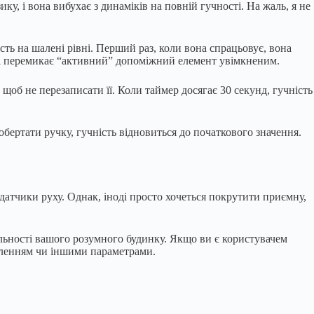
, і вона вибухає з динаміків на повній гучності. На жаль, я не
ть на шалені рівні. Перший раз, коли вона спрацьовує, вона
р і перемикає “активний” допоміжний елемент увімкненим.
 щоб не перезаписати її. Коли таймер досягає 30 секунд, гучність
обертати ручку, гучність відновиться до початкового значення.
атчики руху. Однак, іноді просто хочеться покрутити приємну,
льності вашого розумного будинку. Якщо ви є користувачем
ітленням чи іншими параметрами.