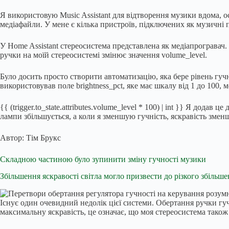
Я використовую Music Assistant для відтворення музики вдома, ос
медіафайли. У мене є кілька пристроїв, підключених як музичні 
У Home Assistant стереосистема представлена як медіапрогравач. 
ручки на моїй стереосистемі змінює значення volume_level.
Було досить просто створити автоматизацію, яка бере рівень гучн
використовував поле brightness_pct, яке має шкалу від 1 до 100,
{{ (trigger.to_state.attributes.volume_level * 100) | int }} Я додав це
лампи збільшується, а коли я зменшую гучність, яскравість змен
Автор:
Тім Брукс
Складною частиною було зупинити зміну гучності музики
Збільшення яскравості світла могло призвести до різкого збільше
Існує один очевидний недолік цієї системи. Обертання ручки гу
максимальну яскравість, це означає, що моя стереосистема тако