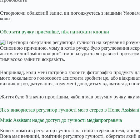
Створюючи обліковий запис, ви погоджуєтесь з нашими Умовами 
коли.
Обертати ручку приємніше, ніж натискати кнопки
Основною причиною, чому я хотів ручку, було регулювання яскр
автоматичної зміни колірної температури та яскравості протягом
тимчасово змінити яскравість.
Наприклад, коли мені потрібно зробити фотографію продукту для
мого локального голосового асистента зробити це, або відкриват
викликає роздратування, тому мені доводиться вдаватися до повз
Життя було б значно простішим, якби я мав розумну ручку, яку м
Як я використав регулятор гучності мого стерео в Home Assistant
Music Assistant надає доступ до гучності медіапрогравача
Коли я помітив регулятор гучності на своїй стереосистемі, я зна
Вона має великий, помітний регулятор гучності, обертати який 