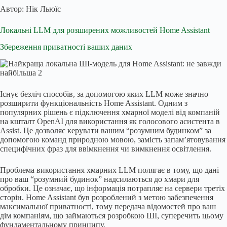
Автор:
Нік Льюїс
Локальні LLM для розширених можливостей Home Assistant
Збереження приватності ваших даних
Існує безліч способів, за допомогою яких LLM може значно
розширити функціональність Home Assistant. Одним з
популярних рішень є підключення хмарної моделі від компаній
на кшталт OpenAI для використання як голосового асистента в
Assist. Це дозволяє керувати вашим “розумним будинком” за
допомогою команд природною мовою, замість запам’ятовування
специфічних фраз для ввімкнення чи вимкнення освітлення.
Проблема використання хмарних LLM полягає в тому, що дані
про ваш “розумний будинок” надсилаються до хмари для
обробки. Це означає, що інформація потрапляє на сервери третіх
сторін. Home Assistant був розроблений з метою забезпечення
максимальної приватності, тому передача відомостей про ваш
дім компаніям, що займаються розробкою ШІ, суперечить цьому
фундаментальному принципу.