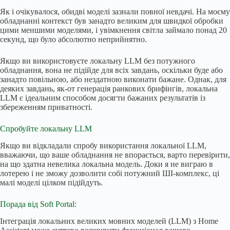
Як і очікувалося, обидві моделі зазнали повної невдачі. На моєму
обладнанні контекст був занадто великим для швидкої обробки
цими меншими моделями, і увімкнення світла займало понад 20
секунд, що було абсолютно неприйнятно.
Якщо ви використовуєте локальну LLM без потужного
обладнання, вона не підійде для всіх завдань, оскільки буде або
занадто повільною, або нездатною виконати бажане. Однак, для
деяких завдань, як-от генерація ранкових брифінгів, локальна
LLM є ідеальним способом досягти бажаних результатів із
збереженням приватності.
Спробуйте локальну LLM
Якщо ви відкладали спробу використання локальної LLM,
вважаючи, що ваше обладнання не впорається, варто перевірити,
на що здатна невелика локальна модель. Доки я не виграю в
лотерею і не зможу дозволити собі потужний ШІ-комплекс, ці
малі моделі цілком підійдуть.
Порада від Soft Portal:
Інтеграція локальних великих мовних моделей (LLM) з Home