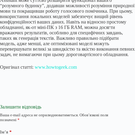
Assistant може суттєво розширити функціонал вашого
“розумного будинку”, додавши можливості розуміння природної
мови та покращивши роботу голосового помічника. При цьому,
використання локальних моделей забезпечує вищий рівень
конфіденційності ваших даних. Навіть на відносно простому
обладнанні, як-от міні-ПК з 16 ГБ RAM, можна досягти
вражаючих результатів, особливо для специфічних завдань,
таких як генерація текстів. Важливо правильно підібрати
модель, адже менші, але оптимізовані моделі можуть
перевершувати великі за швидкістю та якістю виконання певних
задач, не вимагаючи при цьому дороговартісного обладнання.
Оригінал статті:
www.howtogeek.com
Залишити відповідь
Ваша e-mail адреса не оприлюднюватиметься.
Обов’язкові поля
позначені
*
Ім’я
*