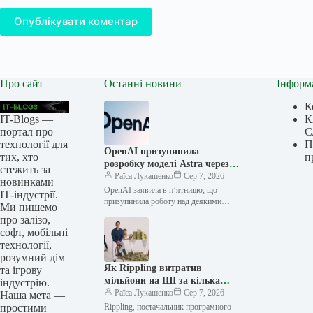
Опублікувати коментар
Про сайт
Останні новини
Інформ
К
IT-Blogs —
К
портал про
С
технології для
П
OpenAI призупинила
тих, хто
п
розробку моделі Astra через
стежить за
занепокоєння щодо безпеки
Раїса Лукашенко
Сер 7, 2026
новинками
OpenAI заявила в п’ятницю, що
ІТ-індустрії.
призупинила роботу над деякими
Ми пишемо
аспектами своєї майбутньої моделі
про залізо,
Astra після внутрішньої перевірки, яка
софт, мобільні
виявила значні…
технології,
розумний дім
Як Rippling витратив
та ігрову
мільйони на ШІ за кілька
індустрію.
місяців, а потім створив
Раїса Лукашенко
Сер 7, 2026
Наша мета —
інструмент для вимірювання
простими
Rippling, постачальник програмного