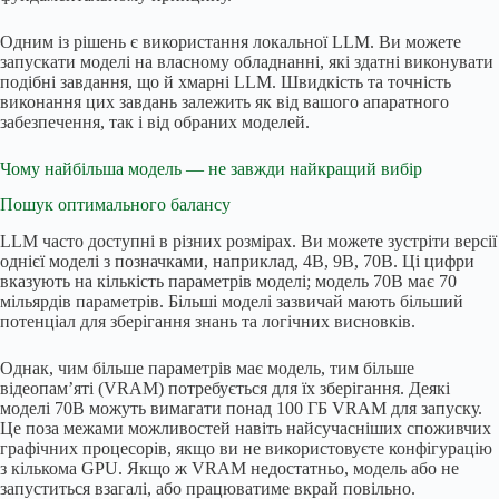
Одним із рішень є використання локальної LLM. Ви можете
запускати моделі на власному обладнанні, які здатні виконувати
подібні завдання, що й хмарні LLM. Швидкість та точність
виконання цих завдань залежить як від вашого апаратного
забезпечення, так і від обраних моделей.
Чому найбільша модель — не завжди найкращий вибір
Пошук оптимального балансу
LLM часто доступні в різних розмірах. Ви можете зустріти версії
однієї моделі з позначками, наприклад, 4B, 9B, 70B. Ці цифри
вказують на кількість параметрів моделі; модель 70B має 70
мільярдів параметрів. Більші моделі зазвичай мають більший
потенціал для зберігання знань та логічних висновків.
Однак, чим більше параметрів має модель, тим більше
відеопам’яті (VRAM) потребується для їх зберігання. Деякі
моделі 70B можуть вимагати понад 100 ГБ VRAM для запуску.
Це поза межами можливостей навіть найсучасніших споживчих
графічних процесорів, якщо ви не використовуєте конфігурацію
з кількома GPU. Якщо ж VRAM недостатньо, модель або не
запуститься взагалі, або працюватиме вкрай повільно.