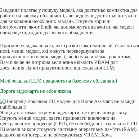
Завдання полягає у пошуку моделі, яка достатньо компактна для
роботи на вашому обладнанні, але водночас достатньо потужна
для виконання необхідних завдань. Існують корисні
інструменти, як-от llmfit, які допоможуть визначити, які моделі
найкраще підходять для вашого обладнання.
Приємно усвідомлювати, що з розвитком технологій з’являються
нові, менші моделі, які можуть перевершувати за
продуктивністю великі моделі, що існували кілька років тому.
Вам більше не потрібна величезна кількість VRAM для
досягнення гідної продуктивності від локальної LLM.
Малі локальні LLM працюють на базовому обладнанні
Дорога відеокарта не обов’язкова
Якщо у вас немає окремої відеокарти, це ще не кінець світу.
Існують менші моделі, здатні працювати виключно на
центральному процесорі (CPU), без необхідності задіювати GPU.
Ці моделі використовують системну оперативну пам’ять (RAM)
вашого комп’ютера, а не обмежуються VRAM. Хоча