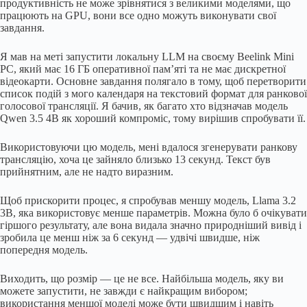
продуктивність не може зрівнятися з великими моделями, що
працюють на GPU, вони все одно можуть виконувати свої
завдання.
Я мав на меті запустити локальну LLM на своєму Beelink Mini
PC, який має 16 ГБ оперативної пам’яті та не має дискретної
відеокарти. Основне завдання полягало в тому, щоб перетворити
список подій з мого календаря на текстовий формат для ранкової
голосової трансляції. Я бачив, як багато хто відзначав модель
Qwen 3.5 4B як хороший компроміс, тому вирішив спробувати її.
Використовуючи цю модель, мені вдалося згенерувати ранкову
трансляцію, хоча це зайняло близько 13 секунд. Текст був
прийнятним, але не надто виразним.
Щоб прискорити процес, я спробував меншу модель, Llama 3.2
3B, яка використовує менше параметрів. Можна було б очікувати
гіршого результату, але вона видала значно природніший вивід і
зробила це менш ніж за 6 секунд — удвічі швидше, ніж
попередня модель.
Виходить, що розмір — це не все. Найбільша модель, яку ви
можете запустити, не завжди є найкращим вибором;
використання меншої моделі може бути швидшим і навіть