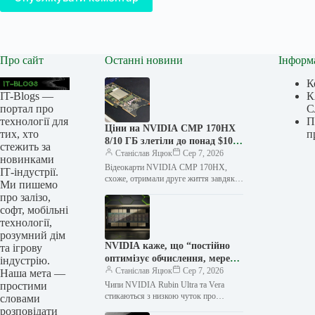
Про сайт
Останні новини
Інформ
К
IT-Blogs —
К
портал про
С
технології для
П
Ціни на NVIDIA CMP 170HX
тих, хто
п
8/10 ГБ злетіли до понад $1000
стежить за
за ніч після того, як
Станіслав Яцюк
Сер 7, 2026
новинками
інструмент розблокував
Відеокарти NVIDIA CMP 170HX,
ІТ-індустрії.
приховані 64/80 ГБ
схоже, отримали друге життя завдяки
Ми пишемо
новому інструменту, який розблоковує
відеопам’яті
про залізо,
до 80 ГБ пам’яті, роблячи їх
софт, мобільні
життєздатним…
технології,
розумний дім
NVIDIA каже, що “постійно
та ігрову
оптимізує обчислення, мережу
індустрію.
та пам’ять” для забезпечення
Станіслав Яцюк
Сер 7, 2026
Наша мета —
найкращої продуктивності та
простими
Чипи NVIDIA Rubin Ultra та Vera
ефективності своїм клієнтам
стикаються з низкою чуток про
словами
“зниження характеристик”, проте
на тлі чуток про “зниження”
розповідати