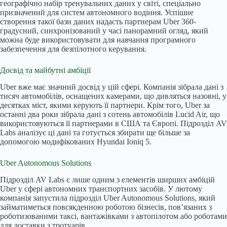
географічно набір тренувальних даних у світі, спеціально
призначений для систем автономного водіння. Успішне
створення такої бази даних надасть партнерам Uber 360-
градусний, синхронізований у часі панорамний огляд, який
можна буде використовувати для навчання програмного
забезпечення для безпілотного керування.
Досвід та майбутні амбіції
Uber вже має значний досвід у цій сфері. Компанія зібрала дані з
тисяч автомобілів, оснащених камерами, що дивляться назовні, у
десятках міст, якими керують її партнери. Крім того, Uber за
останні два роки зібрала дані з сотень автомобілів Lucid Air, що
використовуються її партнерами в США та Європі. Підрозділ AV
Labs аналізує ці дані та готується збирати ще більше за
допомогою модифікованих Hyundai Ioniq 5.
Uber Autonomous Solutions
Підрозділ AV Labs є лише одним з елементів ширших амбіцій
Uber у сфері автономних транспортних засобів. У лютому
компанія запустила підрозділ Uber Autonomous Solutions, який
займатиметься повсякденною роботою бізнесів, пов’язаних з
роботизованими таксі, вантажівками з автопілотом або роботами
для доставки з тротуарів.