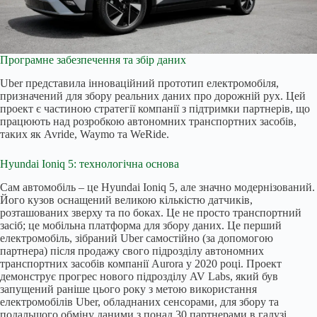
Програмне забезпечення та збір даних
Uber представила інноваційний прототип електромобіля,
призначений для збору реальних даних про дорожній рух. Цей
проект є частиною стратегії компанії з підтримки партнерів, що
працюють над розробкою автономних транспортних засобів,
таких як Avride, Waymo та WeRide.
Hyundai Ioniq 5: технологічна основа
Сам автомобіль – це Hyundai Ioniq 5, але значно модернізований.
Його кузов оснащений великою кількістю датчиків,
розташованих зверху та по боках. Це не просто транспортний
засіб; це мобільна платформа для збору даних. Це перший
електромобіль, зібраний Uber самостійно (за допомогою
партнера) після продажу свого підрозділу автономних
транспортних засобів компанії Aurora у 2020 році. Проект
демонструє прогрес нового підрозділу AV Labs, який був
запущений раніше цього року з метою використання
електромобілів Uber, обладнаних сенсорами, для збору та
подальшого обміну даними з понад 30 партнерами в галузі