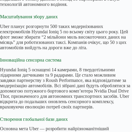
технологій автономного водіння.
Масштабування збору даних
Uber планує розгорнути 500 таких модернізованих
електромобілів Hyundai Ioniq 5 по всьому світу цього року. Цей
флот зможе збирати “2 мільйони миль високоточних даних на
місяць” для роботизованих таксі. Компанія очікує, що 50 з цих
автомобілів вийдуть на дороги вже до літа.
Інноваційна сенсорна система
Hyundai Ioniq 5 оснащені 14 камерами, 8 твердотільними
лідарними датчиками та 9 радарами. Це стало можливим
завдяки партнерству з Roush Performance, яка відповідатиме за
модернізацію автомобілів. Всі зібрані дані будуть оброблятися за
допомогою потужного бортового комп’ютера Nvidia Dual Drive
Thor, призначеного для автономних транспортних засобів. Uber
відкрита до подальших оновлень сенсорного комплексу,
враховуючи еволюцію потреб своїх партнерів.
Створення глобальної бази даних
Основна мета Uber — розробити найрізноманітніший