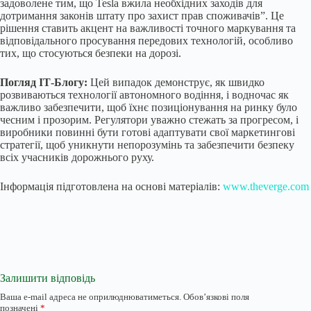
задоволене тим, що Tesla вжила необхідних заходів для
дотримання законів штату про захист прав споживачів”. Це
рішення ставить акцент на важливості точного маркування та
відповідального просування передових технологій, особливо
тих, що стосуються безпеки на дорозі.
Погляд ІТ-Блогу:
Цей випадок демонструє, як швидко
розвиваються технології автономного водіння, і водночас як
важливо забезпечити, щоб їхнє позиціонування на ринку було
чесним і прозорим. Регулятори уважно стежать за прогресом, і
виробники повинні бути готові адаптувати свої маркетингові
стратегії, щоб уникнути непорозумінь та забезпечити безпеку
всіх учасників дорожнього руху.
Інформація підготовлена на основі матеріалів:
www.theverge.com
Залишити відповідь
Ваша e-mail адреса не оприлюднюватиметься.
Обов’язкові поля
позначені
*