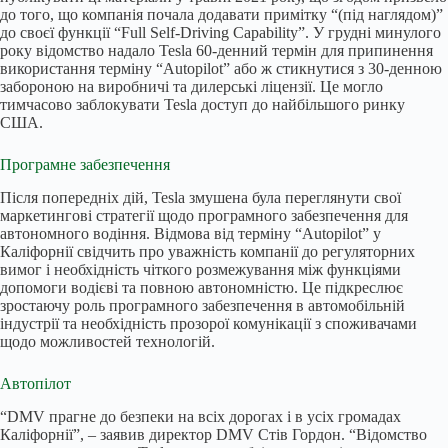
до того, що компанія почала додавати примітку “(під наглядом)”
до своєї функції “Full Self-Driving Capability”. У грудні минулого
року відомство надало Tesla 60-денний термін для припинення
використання терміну “Autopilot” або ж стикнутися з 30-денною
забороною на виробничі та дилерські ліцензії. Це могло
тимчасово заблокувати Tesla доступ до найбільшого ринку
США.
Програмне забезпечення
Після попередніх дій, Tesla змушена була переглянути свої
маркетингові стратегії щодо програмного забезпечення для
автономного водіння. Відмова від терміну “Autopilot” у
Каліфорнії свідчить про уважність компанії до регуляторних
вимог і необхідність чіткого розмежування між функціями
допомоги водієві та повною автономністю. Це підкреслює
зростаючу роль програмного забезпечення в автомобільній
індустрії та необхідність прозорої комунікації з споживачами
щодо можливостей технологій.
Автопілот
“DMV прагне до безпеки на всіх дорогах і в усіх громадах
Каліфорнії”, – заявив директор DMV Стів Гордон. “Відомство