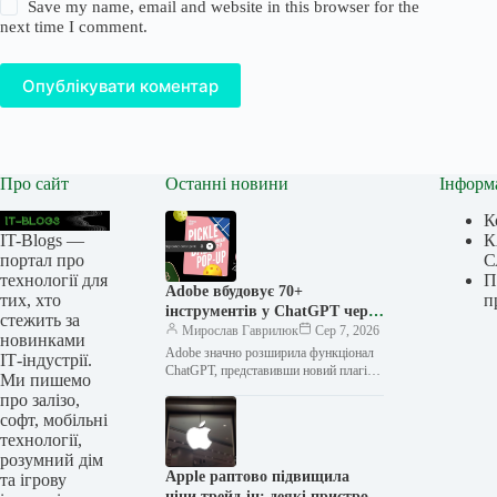
Save my name, email and website in this browser for the
next time I comment.
Опублікувати коментар
Про сайт
Останні новини
Інформ
К
IT-Blogs —
К
портал про
С
технології для
П
Adobe вбудовує 70+
тих, хто
п
інструментів у ChatGPT через
стежить за
новий плагін
Мирослав Гаврилюк
Сер 7, 2026
новинками
Adobe значно розширила функціонал
ІТ-індустрії.
ChatGPT, представивши новий плагін,
Ми пишемо
який надає доступ до понад 70 своїх
про залізо,
інструментів. Серед них —
софт, мобільні
популярні…
технології,
розумний дім
Apple раптово підвищила
та ігрову
ціни трейд-ін: деякі пристрої