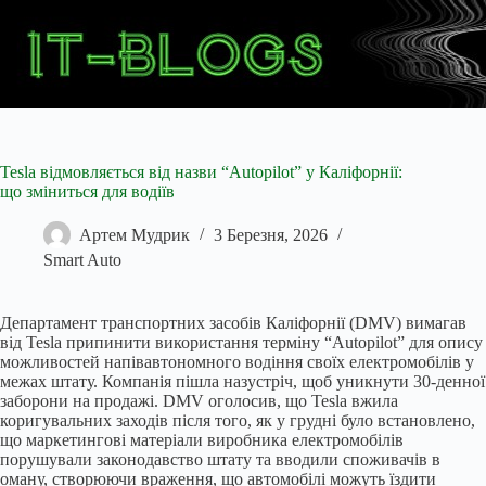
Перейти
до
вмісту
Tesla відмовляється від назви “Autopilot” у Каліфорнії:
що зміниться для водіїв
Артем Мудрик
3 Березня, 2026
Smart Auto
Департамент транспортних засобів Каліфорнії (DMV) вимагав
від Tesla припинити використання терміну “Autopilot” для опису
можливостей напівавтономного водіння своїх електромобілів у
межах штату. Компанія пішла назустріч, щоб уникнути 30-денної
заборони на продажі. DMV оголосив, що Tesla вжила
коригувальних заходів після того, як у грудні було встановлено,
що маркетингові матеріали виробника електромобілів
порушували законодавство штату та вводили споживачів в
оману, створюючи враження, що автомобілі можуть їздити