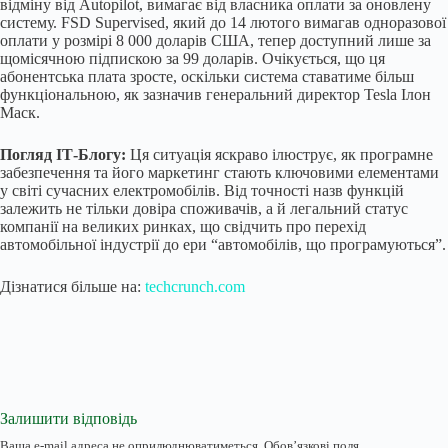
відміну від Autopilot, вимагає від власника оплати за оновлену
систему. FSD Supervised, який до 14 лютого вимагав одноразової
оплати у розмірі 8 000 доларів США, тепер доступний лише за
щомісячною підпискою за 99 доларів. Очікується, що ця
абонентська плата зросте, оскільки система ставатиме більш
функціональною, як зазначив генеральний директор Tesla Ілон
Маск.
Погляд ІТ-Блогу:
Ця ситуація яскраво ілюструє, як програмне
забезпечення та його маркетинг стають ключовими елементами
у світі сучасних електромобілів. Від точності назв функцій
залежить не тільки довіра споживачів, а й легальний статус
компанії на великих ринках, що свідчить про перехід
автомобільної індустрії до ери “автомобілів, що програмуються”.
Дізнатися більше на:
techcrunch.com
Залишити відповідь
Ваша e-mail адреса не оприлюднюватиметься.
Обов’язкові поля