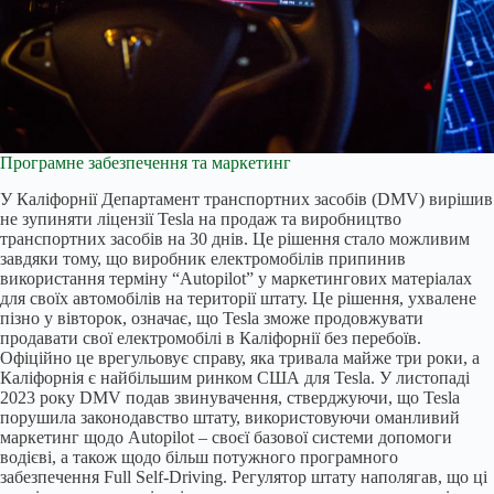
Програмне забезпечення та маркетинг
У Каліфорнії Департамент транспортних засобів (DMV) вирішив
не зупиняти ліцензії Tesla на продаж та виробництво
транспортних засобів на 30 днів. Це рішення стало можливим
завдяки тому, що виробник електромобілів припинив
використання терміну “Autopilot” у маркетингових матеріалах
для своїх автомобілів на території штату. Це рішення, ухвалене
пізно у вівторок, означає, що Tesla зможе продовжувати
продавати свої електромобілі в Каліфорнії без перебоїв.
Офіційно це врегульовує справу, яка тривала майже три роки, а
Каліфорнія є найбільшим ринком США для Tesla. У листопаді
2023 року DMV подав звинувачення, стверджуючи, що Tesla
порушила законодавство штату, використовуючи оманливий
маркетинг щодо Autopilot – своєї базової системи допомоги
водієві, а також щодо більш потужного програмного
забезпечення Full Self-Driving. Регулятор штату наполягав, що ці