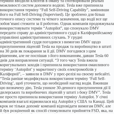
терміни вводили клієнтів в оману та спотворювали реальні
можливості систем допомоги водієві. Tesla вже припинила
використання терміну “Full Self-Driving Capability”, замінивши
його на Full Self-Driving (Supervised). Це зроблено для більш
точного опису системи та чіткого зазначення, що водії все ще
зобов’язані стежити за її роботою. Однак компанія продовжувала
використовувати термін “Autopilot”, що спонукало DMV
передати справу до адміністративного судді в Каліфорнійському
управлінні адміністративних слухань. У грудні
адміністративний суддя погодився з вимогою DMV щодо
призупинення ліцензій Tesla на продаж та виробництво в штаті
на 30 днів як покарання за її дії. DMV погодився з цим
рішенням, але не поспішав з його виконанням, давши Tesla 60
днів для виправлення ситуації. “З того часу Tesla вжила
коригувальних заходів і припинила використання оманливого
терміну ‘Autopilot’ у маркетингу своїх електромобілів у
Каліфорнії”, – заявили в DMV у прес-релізі на своєму вебсайті.
“Tesla раніше модифікувала використання терміну ‘Full Self-
Driving’, щоб уточнити, що необхідний нагляд водія. Вживши
цю визначену дію, Tesla уникне 30-денного призупинення дії її
дилерських та виробничих ліцензій у штаті з боку DMV”. Tesla
не просто припинила використання терміну Autopilot. У січні
компанія взагалі відмовилася від Autopilot у США та Канаді. Цей
крок не тільки допоміг компанії відповідати вимогам DMV, але
й був розцінений як спосіб стимулювати прийняття FSD, яка, на