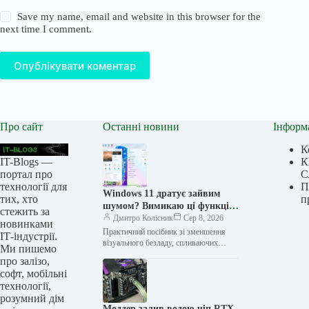
Save my name, email and website in this browser for the
next time I comment.
Опублікувати коментар
Про сайт
Останні новини
Інформ
К
IT-Blogs —
К
портал про
С
технології для
П
Windows 11 дратує зайвим
тих, хто
п
шумом? Вимикаю ці функції
стежить за
одразу, щоб система стала
Дмитро Колісник
Сер 8, 2026
новинками
спокійнішою та зручнішою
Практичний посібник зі зменшення
ІТ-індустрії.
візуального безладу, спливаючих
Ми пишемо
вікон, фонового шуму та постійних
про залізо,
переривань у Windows 11. Натисніть,
софт, мобільні
щоб перейти до…
технології,
розумний дім
Моддер залив водою чіп RTX