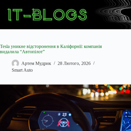
Перейти
до
вмісту
Tesla уникне відсторонення в Каліфорнії: компанія
видалила “Автопілот”
Артем Мудрик
28 Лютого, 2026
Smart Auto