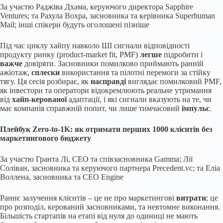
За участю Раджіва Дхама, керуючого директора Sapphire
Ventures; та Рахула Вохра, засновника та керівника Superhuman
Mail; інші спікери будуть оголошені пізніше
Під час циклу хайпу навколо ШІ сигнали відповідності
продукту ринку (product-market fit, PMF)
легше
підробити і
важче
довіряти. Засновники помилково приймають ранній
ажіотаж,
сплески
використання та пілотні перемоги за стійку
тягу. Ця сесія розбирає, як
насправді
виглядає помилковий PMF,
як інвестори та оператори відокремлюють реальне утримання
від
хайп-керованої
адаптації, і які сигнали вказують на те, чи
має компанія справжній попит, чи лише тимчасовий
імпульс
.
Плейбук Zero-to-1K: як отримати перших 1000 клієнтів без
маркетингового бюджету
За участю Гранта Лі, CEO та співзасновника Gamma; Лії
Соліван, засновника та керуючого партнера Precedent.vc; та Еліа
Воллена, засновника та CEO Engine
Раннє залучення клієнтів – це не про маркетингові
витрати
; це
про розподіл, керований засновниками, та невтомне виконання.
Більшість стартапів на етапі від нуля до одиниці не мають