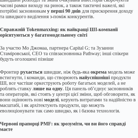
часові рамки виходу на ринок, а також тактичні важелі, які
потрібні засновникам
у перші 90 днів
для прискорення доходу
та швидкого виділення з-поміж конкурентів.
Справжній Tokenmaxxing: як найкращі ШІ-компанії
орієнтуються у багатомодельному світі
За участю Мо Джомаа, партнера Capital G; та Зузанни
Стаміровської, CEO та співзасновника Pathway; інші спікери
будуть оголошені пізніше
Фронтир
рухається
швидше, ніж будь-яка
окрема
модель може
встигнути, і команди, що створюють
найуспішніші
продукти
ШІ, все частіше оркеструють роботу багатьох моделей, а не
роблять ставку
лише на одну
. Ця панель об’єднує засновників
та операторів, які стоять у центрі цієї зміни, щоб обговорити, як
вони оцінюють нові
моделі
, керують витратами та надійністю в
масштабі, і як архітектують продукти, що можуть
еволюціонувати так само швидко, як і базова технологія.
Червоні прапорці PMF: як зрозуміти, чи ви його справді
маєте