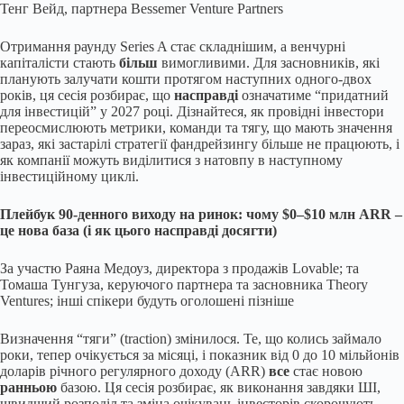
Тенг Вейд, партнера Bessemer Venture Partners
Отримання раунду Series A стає складнішим, а венчурні
капіталісти стають
більш
вимогливими. Для засновників, які
планують залучати кошти протягом наступних одного-двох
років, ця сесія розбирає, що
насправді
означатиме “придатний
для інвестицій” у 2027 році. Дізнайтеся, як провідні інвестори
переосмислюють метрики, команди та тягу, що мають значення
зараз, які застарілі стратегії фандрейзингу більше не працюють, і
як компанії можуть виділитися з натовпу в наступному
інвестиційному циклі.
Плейбук 90-денного виходу на ринок: чому $0–$10 млн ARR –
це нова база (і як цього насправді досягти)
За участю Раяна Медоуз, директора з продажів Lovable; та
Томаша Тунгуза, керуючого партнера та засновника Theory
Ventures; інші спікери будуть оголошені пізніше
Визначення “тяги” (traction) змінилося. Те, що колись займало
роки, тепер очікується за місяці, і показник від 0 до 10 мільйонів
доларів річного регулярного доходу (ARR)
все
стає новою
ранньою
базою. Ця сесія розбирає, як виконання завдяки ШІ,
швидший розподіл та зміна очікувань інвесторів скорочують