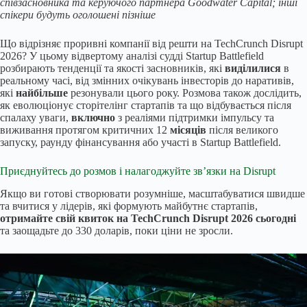
співзасновника та керуючого партнера Goodwater Capital; інші
спікери будуть оголошені пізніше
Що відрізняє проривні компанії від решти на TechCrunch Disrupt
2026? У цьому відвертому аналізі судді Startup Battlefield
розбирають тенденції та якості засновників, які
виділилися
в
реальному часі, від змінних очікувань інвесторів до наративів,
які
найбільше
резонували цього року. Розмова також дослідить,
як еволюціонує сторітелінг стартапів та що відбувається після
спалаху уваги,
включно
з реаліями підтримки імпульсу та
виживання протягом критичних 12
місяців
після великого
запуску, раунду фінансування або участі в Startup Battlefield.
Приєднуйтесь до розмов і налагоджуйте зв’язки на Disrupt
Якщо ви готові створювати розумніше, масштабуватися швидше
та вчитися у лідерів, які формують майбутнє стартапів,
отримайте свій квиток на TechCrunch Disrupt 2026 сьогодні
та заощадьте до 330 доларів, поки ціни не зросли.