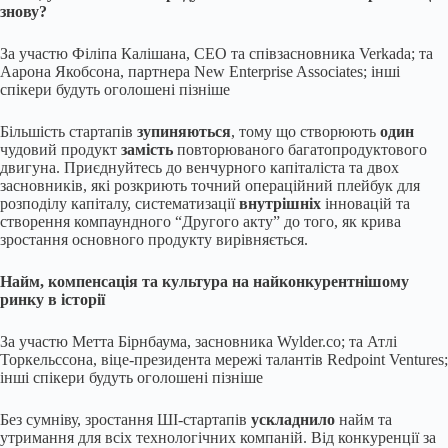
знову?
За участю Філіпа Калішана, CEO та співзасновника Verkada; та
Аарона Якобсона, партнера New Enterprise Associates; інші
спікери будуть оголошені пізніше
Більшість стартапів
зупиняються
, тому що створюють
один
чудовий продукт
замість
повторюваного багатопродуктового
двигуна. Приєднуйтесь до венчурного капіталіста та двох
засновників, які розкриють точний операційний плейбук для
розподілу капіталу, систематизації
внутрішніх
інновацій та
створення компаундного “Другого акту” до того, як крива
зростання основного продукту вирівняється.
Найм, компенсація та культура на найконкурентнішому
ринку в історії
За участю Метта Бірнбаума, засновника Wylder.co; та Атлі
Торкельссона, віце-президента мережі талантів Redpoint Ventures;
інші спікери будуть оголошені пізніше
Без сумніву, зростання ШІ-стартапів
ускладнило
найм та
утримання для всіх технологічних компаній. Від конкуренції за