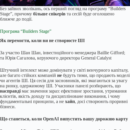
Без зайвих зволікань, ось перший погляд на програму “Builders
Stage”, причому
більше спікерів
та сесій буде оголошено
ближче до події.
Програма “Builders Stage”
Як перемогти, коли ви не створюєте ШІ
За участю Шан Шан, інвестиційного менеджера Baillie Gifford;
та Юрія Сагалова, керуючого директора General Catalyst
Штучний інтелект може домінувати у світі венчурного капіталу,
але багато стійких компаній
не
будуть тими, що продають моделі
чи агентів ШІ. Ця сесія для засновників, які змагаються за увагу
на ринку, одержимому ШІ. Учасники панелі розбирають, що
насправді
має значення зараз: ефективне зростання, утримання
клієнтів, якість доходу та дисципліноване виконання, і чому
фундаментальні принципи, а не
хайп
, досі створюють проривні
бізнеси.
Що станеться, коли OpenAI випустить вашу дорожню карту