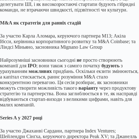
делегувати ШІ, і як високозростаючі стартапи будують гібридні
команди, не втрачаючи швидкості, підзвітності чи культури.
M&A як стратегія для ранніх стадій
За участю Карла Аломара, керуючого партнера M13; Акіла
Ібсси, керівника корпоративного розвитку та M&A Coinbase; та
Ліндсі Міньяно, засновника Mignano Law Group
Найрозумніші засновники сьогодні
не
просто створюють
компанії для
IPO
; вони також з самого початку
будують
з
урахуванням
можливих
придбань. Оскільки екзити змінюються,
а капітал стискається, раннє розуміння M&A стало
конкурентною перевагою. Ця сесія розбирає, як засновники
можуть створити можливість такого
варіанту
через продуктову
стратегію та партнерства. Вона заглиблюється в те, як насправді
відбуваються стартап-виходи з великими цифрами, навіть для
малих компаній.
Series A у 2027 році
За участю Джаханві Сардани, партнера Index Ventures;
Шейлендри Сінґха, керуючого директора Peak XV; та Джанелль