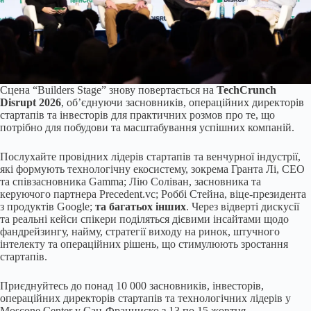
Сцена “Builders Stage” знову повертається на
TechCrunch
Disrupt 2026
, об’єднуючи засновників, операційних директорів
стартапів та інвесторів для практичних розмов про те, що
потрібно для побудови та масштабування успішних компаній.
Послухайте провідних лідерів стартапів та венчурної індустрії,
які формують технологічну екосистему, зокрема Гранта Лі, CEO
та співзасновника Gamma; Лію Соліван, засновника та
керуючого партнера Precedent.vc; Роббі Стейна, віце-президента
з продуктів Google;
та багатьох інших
. Через відверті дискусії
та реальні кейси спікери поділяться дієвими інсайтами щодо
фандрейзингу, найму, стратегії виходу на ринок, штучного
інтелекту та операційних рішень, що стимулюють зростання
стартапів.
Приєднуйтесь до понад 10 000 засновників, інвесторів,
операційних директорів стартапів та технологічних лідерів у
Moscone Center у Сан-Франциско з 13 по 15 жовтня.