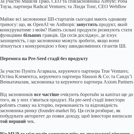
За участю Мішеля Тріко, CEO та співзасновника Airbyte; Роба
Тоуза, партнера Radical Ventures; та Лінди Тонг, CEO Webflow
Майже всі засновники ШІ-стартапів сьогодні мають однакову
тривогу: що, як OpenAI чи Anthropic
запустять
продукт, який
конкуруватиме з моїм? Навіть сильні продукти ризикують стати
функціями
більших
гравців. Ця сесія досліджує, де існує
захищеність, і що засновники можуть зробити, якщо вони
зіткнуться з конкуренцією з боку швидкозмінних гігантів ШІ.
Перемога на Pre-Seed стадії без продукту
За участю Пуніта Агарвала, керуючого партнера True Ventures;
Остіна Клементса, керуючого партнера Slauson & Co; та Сандх’ї
Венкатачалам, засновника та керуючого партнера Axiom Partners
Від засновників
все частіше
очікують боротьби за капітал ще до
того, як у них з’явиться продукт. На pre-seed стадії інвестори
роблять ставку на історію, переконаність та відповідність
засновника ринку (founder-market fit). Ця сесія розбирає, як
побудувати авторитет до появи доходу, щоб інвестори виписали
той перший
чек.
Від MVP до мільярдів користувачів: як продуктові рішення