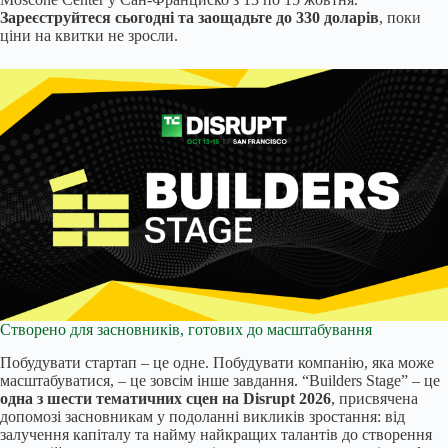
Зареєструйтеся сьогодні та заощадьте до 330 доларів
, поки
ціни на квитки не зросли.
Створено для засновників, готових до масштабування
Побудувати стартап – це одне. Побудувати компанію, яка може
масштабуватися, – це зовсім інше завдання. “Builders Stage” – це
одна з шести тематичних сцен на Disrupt 2026
, присвячена
допомозі засновникам у подоланні викликів зростання: від
залучення капіталу та найму найкращих талантів до створення