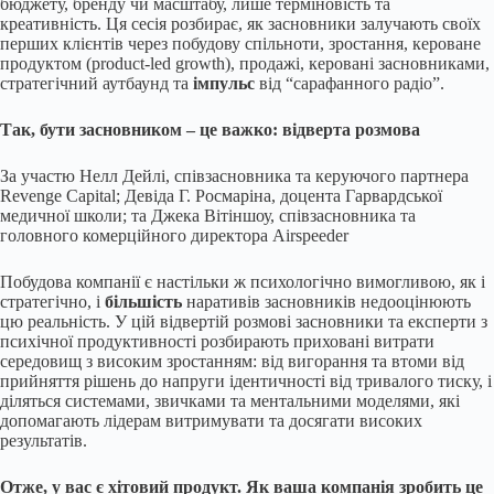
бюджету, бренду чи масштабу, лише терміновість та
креативність. Ця сесія розбирає, як засновники залучають своїх
перших клієнтів через побудову спільноти, зростання, кероване
продуктом (product-led growth), продажі, керовані засновниками,
стратегічний аутбаунд та
імпульс
від “сарафанного радіо”.
Так, бути засновником – це важко: відверта розмова
За участю Нелл Дейлі, співзасновника та керуючого партнера
Revenge Capital; Девіда Г. Росмаріна, доцента Гарвардської
медичної школи; та Джека Вітіншоу, співзасновника та
головного комерційного директора Airspeeder
Побудова компанії є настільки ж психологічно вимогливою, як і
стратегічно, і
більшість
наративів засновників недооцінюють
цю реальність. У цій відвертій розмові засновники та експерти з
психічної продуктивності розбирають приховані витрати
середовищ з високим зростанням: від вигорання та втоми від
прийняття рішень до напруги ідентичності від тривалого тиску, і
діляться системами, звичками та ментальними моделями, які
допомагають лідерам витримувати та досягати високих
результатів.
Отже, у вас є хітовий продукт. Як ваша компанія зробить це