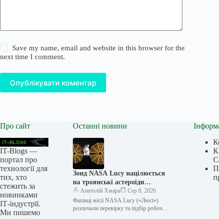
Save my name, email and website in this browser for the
next time I comment.
Опублікувати коментар
Про сайт
Останні новини
Інформ
К
IT-Blogs —
К
портал про
С
технології для
П
Зонд NASA Lucy націлюється
тих, хто
п
на троянські астероїди
стежить за
Юпітера: камери готові до
Анатолій Хмара
Сер 8, 2026
новинками
історичних знімків
Фахівці місії NASA Lucy («Люсі»)
ІТ-індустрії.
розпочали перевірку та підбір робочих
Ми пишемо
режимів камер зонда перед першими