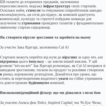
ШІ-таланти до вторинних продажів, засновники
переосмислюють людську
інфраструктуру
своїх стартапів.
Оскільки найм,
стимули
та очікування співробітників швидко
еволюціонують, ця сесія досліджує, як компанії адаптують
компенсації, культуру та стратегії побудови команди для
залучення та
утримання
провідних талантів у фундаментально
зміненому стартап-середовищі.
Як створити вірусне зростання та заробити на ньому
За участю Зака ​​Ядегарі, засновника Cal AI
Стартапи можуть перейти від нуля до
вірусних
за одну ніч, але
підтримка
цього
імпульсу
– це зовсім інший виклик. У цій
розмові “віч-на-віч” Зак Ядегарі розповідає, як Cal AI впорався зі
швидким зростанням, тиском на продукт та реаліями створення
в
ринку, керованому розподілом. Дізнайтеся про уроки, що
стоять за перетворенням видатного
уваги
на стійке утримання
та довгострокове
будівництво
компанії.
Висококонвіденційний фільтр: що ми дізналися з поля бою
За участю Алекси фон Тобел, Inspired Capital; та Чі-Хуа Чієна,