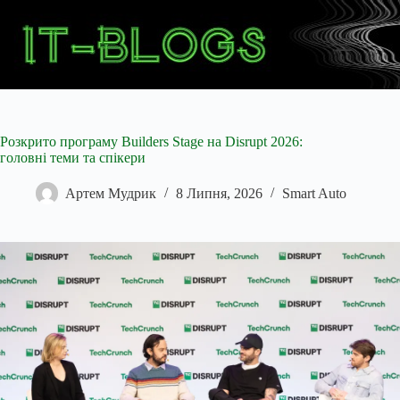
Перейти
до
вмісту
Розкрито програму Builders Stage на Disrupt 2026:
головні теми та спікери
Артем Мудрик
8 Липня, 2026
Smart Auto