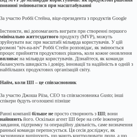
повинні змінюватися при масштабуванні
За участю Роббі Стейна, віце-президента з продуктів Google
Інстинкти, які допомагають виграти при створенні першого
мінімально життєздатного
продукту (MVP), можуть
зруйнувати вас при масштабі мільярда користувачів. У цій
розмові “віч-на-віч” Роббі Стейн розповідає, як змінюється
процес прийняття продуктових рішень, коли кожне оновлення
впливає
на мільярди користувачів. Дізнайтеся, як команди
балансують швидкість і довіру, інновації та надійність в одній з
найбільших продуктових організацій світу.
Найм, коли ШІ – це співзасновник
За участю Джоша Рііза, CEO та співзасновника Gusto; інші
спікери будуть оголошені пізніше
Ранні компанії
більше не
просто створюють з
ШІ
; вони
найняють
його. Оскільки агент ШІ бере на себе інженерні
завдання, підтримку та операційну діяльність, саме визначення
ранньої команди переписується. Ця сесія досліджує, як
засновники вирішують, що мають контролювати люди, а що