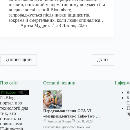
правил, описаний у нормативному документі та
вперше висвітлений Bloomberg,
запроваджується після низки інцидентів,
зокрема й смертельних, коли люди опинялися…
Артем Мудрик
23 Липня, 2026
ПОПЕРЕДНІЙ
ДАЛІ
Про сайт
Останні новини
Інформ
К
IT-Blogs —
К
портал про
С
технології для
П
Передзамовлення GTA VI
тих, хто
п
«безпрецедентні»: Take-Two не
стежить за
може спрогнозувати продажі
Анатолій Хмара
Сер 8, 2026
новинками
гри
Генеральний директор Take-Two
ІТ-індустрії.