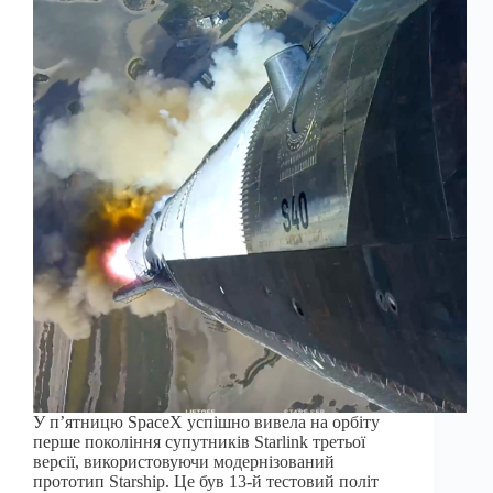
У п’ятницю SpaceX успішно вивела на орбіту
перше покоління супутників Starlink третьої
версії, використовуючи модернізований
прототип Starship. Це був 13-й тестовий політ