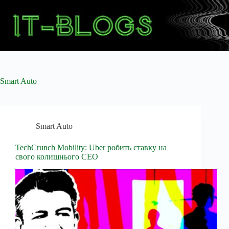
Перейти
до
вмісту
Smart Auto
Smart Auto
TechCrunch Mobility: Uber робить ставку на
свого колишнього CEO