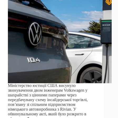
Міністерство юстиції США висунуло
звинувачення двом інженерам Volkswagen у
шахрайстві з цінними паперами через
передбачувану схему інсайдерської торгівлі,
пов’язану зі спільним підприємством
німецького автовиробника з Rivian. У
обвинувальному акті, який було розкрито в