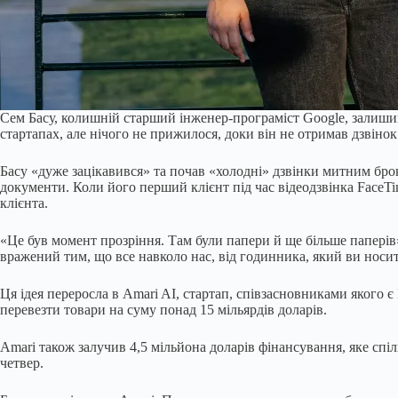
Сем Басу, колишній старший інженер-програміст Google, залишив
стартапах, але нічого не прижилося, доки він не отримав дзвіно
Басу «дуже зацікавився» та почав «холодні» дзвінки митним брок
документи. Коли його перший клієнт під час відеодзвінка FaceTim
клієнта.
«Це був момент прозріння. Там були папери й ще більше паперів
вражений тим, що все навколо нас, від годинника, який ви носите
Ця ідея переросла в Amari AI, стартап, співзасновниками якого 
перевезти товари на суму понад 15 мільярдів доларів.
Amari також залучив 4,5 мільйона доларів фінансування, яке спіл
четвер.