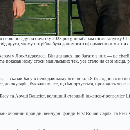
 свою посаду на початку 2023 року, незабаром після запуску Cha
к від друга, якому потрібна була допомога з оформленням митних
ерам у Лос-Анджелесі. Він дізнався, що багато з них — це сімей
e показав йому стоси манільських тек, усе стало на свої місця, 
», — сказав Басу в нещодавньому інтерв’ю. «Я був одночасно шо
, до окулярів, буквально все, що імпортується, проходить через 
є Басу та Аруші Вашсіст, колишній старший інженер-програміст Li
ьно очолили провідні венчурні фонди First Round Capital та Pear 