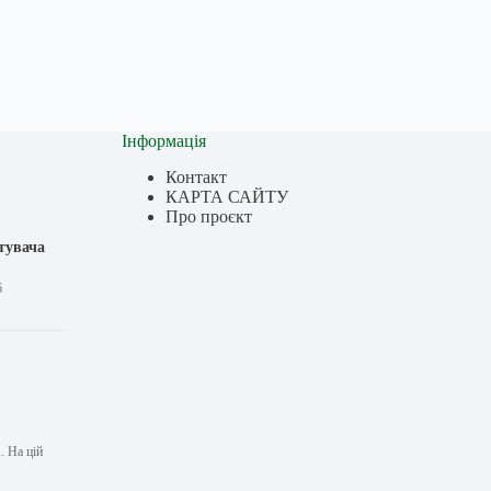
Інформація
Контакт
КАРТА САЙТУ
Про проєкт
стувача
б
. На цій