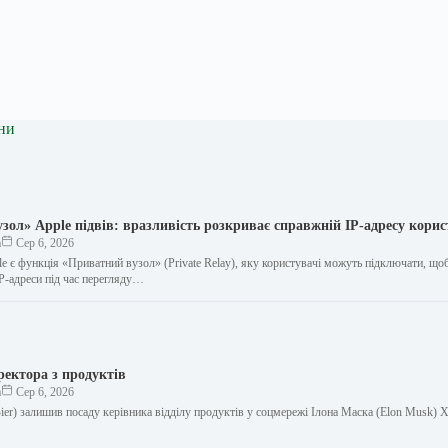
ни
зол» Apple підвів: вразливість розкриває справжній IP-адресу кори
а
Сер 6, 2026
e є функція «Приватний вузол» (Private Relay), яку користувачі можуть підключати, що
IP-адреси під час перегляду…
ректора з продуктів
а
Сер 6, 2026
 Bier) залишив посаду керівника відділу продуктів у соцмережі Ілона Маска (Elon Musk) X