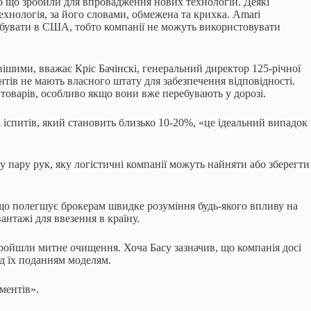
ло що зробили для впровадження нових технологій. Деякі
хнологія, за його словами, обмежена та крихка. Amari
ебувати в США, тобто компанії не можуть використовувати
шими, вважає Кріс Бачінскі, генеральний директор 125-річної
єнтів не мають власного штату для забезпечення відповідності.
 товарів, особливо якщо вони вже перебувають у дорозі.
і іспитів, який становить близько 10-20%, «це ідеальний випадок
у пару рук, яку логістичні компанії можуть найняти або зберегти
 що полегшує брокерам швидке розуміння будь-якого впливу на
антажі для ввезення в країну.
 пройшли митне очищення. Хоча Басу зазначив, що компанія досі
ед їх поданням моделям.
ментів».