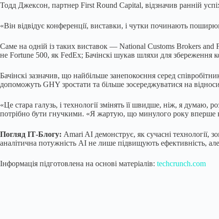
Тодд Джексон, партнер First Round Capital, відзначив ранній усп
«Він відвідує конференції, виставки, і чутки починають поширю
Саме на одній із таких виставок — National Customs Brokers and F
не Fortune 500, як FedEx; Бачінскі шукав шляхи для збереження 
Бачінскі зазначив, що найбільше занепокоєння серед співробітник
допоможуть GHY зростати та більше зосереджуватися на відносин
«Це стара галузь, і технології змінять її швидше, ніж, я думаю, 
потрібно бути гнучкими. «Я жартую, що минулого року вперше в 
Погляд ІТ-Блогу:
Amari AI демонструє, як сучасні технології, 
аналітична потужність AI не лише підвищують ефективність, ал
Інформація підготовлена на основі матеріалів:
techcrunch.com