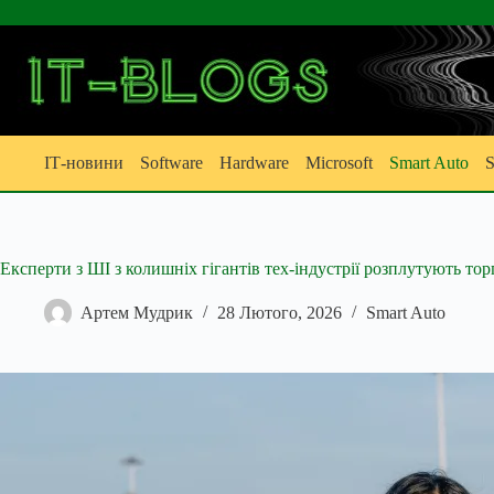
Перейти
до
вмісту
ІТ-новини
Software
Hardware
Microsoft
Smart Auto
S
Експерти з ШІ з колишніх гігантів тех-індустрії розплутують то
Артем Мудрик
28 Лютого, 2026
Smart Auto