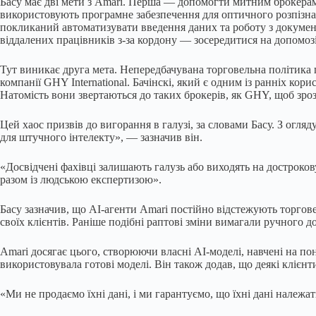
Басу має дві мети з Amari. Перша — допомогти митним брокерам 
використовують програмне забезпечення для оптичного розпізнав
покликаний автоматизувати введення даних та роботу з докумен
віддалених працівників з-за кордону — зосередитися на допомозі 
Тут виникає друга мета. Непередбачувана торговельна політика 
компанії GHY International. Бачінскі, який є одним із ранніх кор
Натомість вони звертаються до таких брокерів, як GHY, щоб зрозу
Цей хаос призвів до вигорання в галузі, за словами Басу. З огля
для штучного інтелекту», — зазначив він.
«Досвідчені фахівці залишають галузь або виходять на достроков
разом із людською експертизою».
Басу зазначив, що AI-агенти Amari постійно відстежують торгов
своїх клієнтів. Раніше подібні раптові зміни вимагали ручного 
Amari досягає цього, створюючи власні AI-моделі, навчені на по
використовувала готові моделі. Він також додав, що деякі клієнт
«Ми не продаємо їхні дані, і ми гарантуємо, що їхні дані належа