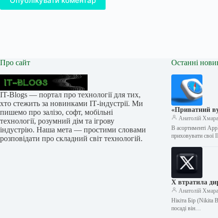
Опублікувати коментар
Про сайт
Останні нови
IT-Blogs — портал про технології для тих,
хто стежить за новинками ІТ-індустрії. Ми
«Приватний ву
пишемо про залізо, софт, мобільні
Анатолій Хмар
технології, розумний дім та ігрову
В асортименті Appl
індустрію. Наша мета — простими словами
приховувати свої 
розповідати про складний світ технологій.
X втратила ди
Анатолій Хмар
Нікіта Бір (Nikita
посаді він…