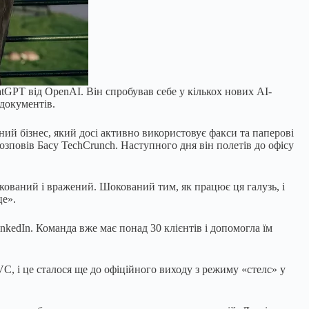
tGPT від OpenAI. Він спробував себе у кількох нових AI-
 документів.
ний бізнес, який досі активно використовує факси та паперові
розповів Басу TechCrunch. Наступного дня він полетів до офісу
кований і вражений. Шокований тим, як працює ця галузь, і
це».
nkedIn. Команда вже має понад 30 клієнтів і допомогла їм
VC, і це сталося ще до офіційного виходу з режиму «стелс» у