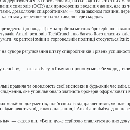
модернізуватися. За його словами, на сьогодні багато з них ма
ання символів (OCR) для прискорення введення даних, але ця те
тами, дозволяючи співробітникам — які за законом повинні пер
клієнтам у переміщенні їхніх товарів через кордон.
президента Дональда Трампа зробила митних брокерів ще важливі
истувачів Amari, розповів TechCrunch, що багато його власних клі
міти, як раптові зміни в торговельній політиці стосуються їхніх
ду на суворе регулювання штату співробітників і рівень успішност
у пенсію», — сказав Басу. «Тому ми пропонуємо себе як додатков
ельні правила та оновлюють свої висновки в будь-який час змін,
дослідження, яке уповільнювало здатність брокерів оформлювати в
над мільйоні документів, пов’язаних із відправленнями, які вже
и відмовляються від такого навчання, і Amari анонімізує дані пер
ть їм», — сказав він. «Вони дуже серйозно ставляться до цих доку