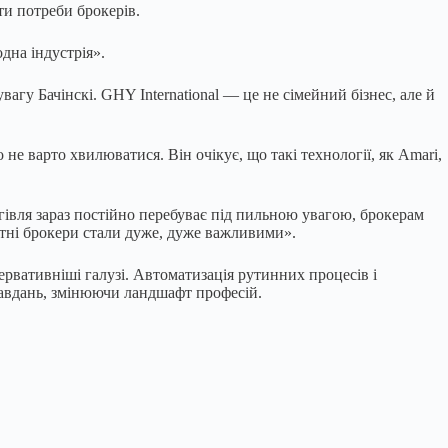
ти потреби брокерів.
дна індустрія».
вагу Бачінскі. GHY International — це не сімейний бізнес, але й
не варто хвилюватися. Він очікує, що такі технології, як Amari,
оргівля зараз постійно перебуває під пильною увагою, брокерам
итні брокери стали дуже, дуже важливими».
ервативніші галузі. Автоматизація рутинних процесів і
завдань, змінюючи ландшафт професій.