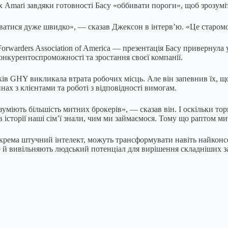
іх Amari завдяки готовності Басу «оббивати пороги», щоб зрозумі
ватися дуже швидко», — сказав Джексон в інтерв’ю. «Це старомо
orwarders Association of America — презентація Басу привернула у
конкурентоспроможності та зростання своєї компанії.
ів GHY викликала втрата робочих місць. Але він запевнив їх, що 
ах з клієнтами та роботі з відповідності вимогам.
розуміють більшість митних брокерів», — сказав він. І оскільки т
історії наші сім’ї знали, чим ми займаємося. Тому що раптом м
зокрема штучний інтелект, можуть трансформувати навіть найконс
е й вивільняють людський потенціал для вирішення складніших 