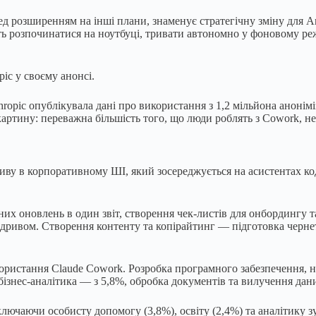
ред розширенням на інші плани, знаменує стратегічну зміну для 
ь розпочинатися на ноутбуці, тривати автономно у фоновому режи
ic у своєму анонсі.
opic опублікувала дані про використання з 1,2 мільйона аноніміз
картину: переважна більшість того, що люди роблять з Cowork, н
иву в корпоративному ШІ, який зосереджується на асистентах ко
ених оновлень в один звіт, створення чек-листів для онбордингу 
дривом. Створення контенту та копірайтинг — підготовка чернето
користання Claude Cowork. Розробка програмного забезпечення, 
 бізнес-аналітика — з 5,8%, обробка документів та вилучення дан
ючаючи особисту допомогу (3,8%), освіту (2,4%) та аналітику зу