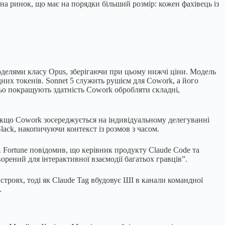
а ринок, що має на порядки більший розмір: кожен фахівець із
моделями класу Opus, зберігаючи при цьому нижчі ціни. Модель
дних токенів. Sonnet 5 служить рушієм для Cowork, а його
ьо покращують здатність Cowork обробляти складні,
. Якщо Cowork зосереджується на індивідуальному делегуванні
Slack, накопичуючи контекст із розмов з часом.
 Fortune повідомив, що керівник продукту Claude Code та
ворений для інтерактивної взаємодії багатьох гравців”.
троях, тоді як Claude Tag вбудовує ШІ в канали командної
.