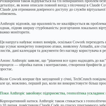
Розширення також відбувається на тлі невирішених проблем без
деталізує, як вони описали повний вихід з пісочниці в Claude 
Claude для отримання довіреного доступу до служби віртуально
обмежень.
Anthropic відповів, що вразливість не кваліфікується як проблем
однак, підняв ширшу стурбованість: розгортання локальних вірт
важко моніторити.
Ця напруга набуває нових вимірів, оскільки Cowork переходить на
що усуває конкретну поверхню атаки, виявлену Armadin, але ст
листів, дані календаря та документи без нагляду користувача в ре
Анонс Anthropic заявляє, що “рішення все одно надходять до вас”
процеси — обробка папок з контрактами, створення брифінгів дл
зростає.
Коли Cowork вперше був запущений у січні, TechCrunch повідомл
але це, можливо, перший раз, коли ви використовуєте більш про
Поки Anthropic завойовує підприємства, геополітика ускладнює
Корпоративний натиск Anthropic також стикається з геополітич
з 10 липня, помістивши Claude Code до списку програмного забе