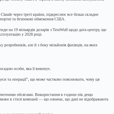
 Claude через треті країни, підкреслює все більш складне
спортні та безпекові обмеження США.
енди на 19 мільярдів доларів з TeraWulf щодо дата-центру, що
ксплуатацію у 2028 році.
у розробників, але й з боку мільйонів фахівців, на яких
осадою особи, яка її виконує.
еси та операції”, що може частково пояснювати, чому ця
бсолютними обсягами. Використання в години пік дещо
мови в стилі компанії — що означає, що дані не відображають