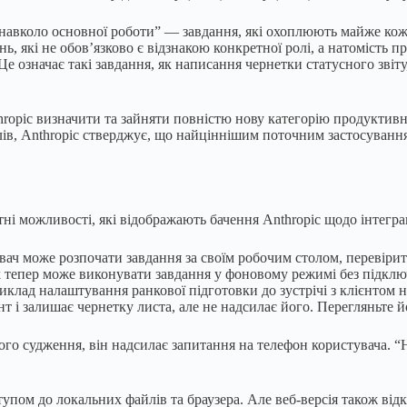
 навколо основної роботи” — завдання, які охоплюють майже кожну
ь, які не обов’язково є відзнакою конкретної ролі, а натомість п
е означає такі завдання, як написання чернетки статусного звіту
ropic визначити та зайняти повністю нову категорію продуктивн
ів, Anthropic стверджує, що найціннішим поточним застосування
ні можливості, які відображають бачення Anthropic щодо інтегра
ач може розпочати завдання за своїм робочим столом, перевірити
k тепер може виконувати завдання у фоновому режимі без підклю
приклад налаштування ранкової підготовки до зустрічі з клієнтом
т і залишає чернетку листа, але не надсилає його. Перегляньте 
ого судження, він надсилає запитання на телефон користувача. “Н
пом до локальних файлів та браузера. Але веб-версія також відк