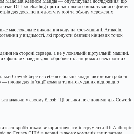
ом Mandiant Кевіном Мандіа — опублікувала дослідження, що
ключав DLL sideloading проти настільного виконуваного файлу
трів для досягнення доступу root та обходу мережевих
й вже має локальне виконання коду на хост-машині. Armadin,
огалини у видимості, які продукти безпеки кінцевих точок
дання на стороні сервера, а не у локальній віртуальній машині,
аних фонових завдань, які обробляють ланцюжки електронних
кільки Cowork бере на себе все більш складні автономні робочі
в — площа для ін’єкції команд та витоку даних відповідно
 зазначаючи у своєму блозі: “Ці ризики не є новими для Cowork,
нить співробітникам використовувати інструменти ШІ Anthropic
opic до Сенату США в червні, в якому компанія звинуватила