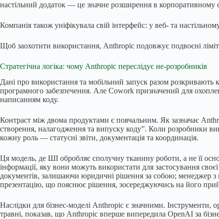
настільний додаток — це значне розширення в корпоративному с
Компанія також уніфікувала свій інтерфейс: у веб- та настільно
Щоб заохотити використання, Anthropic подовжує подвоєні лімі
Стратегічна логіка: чому Anthropic переслідує не-розробників
Дані про використання та мобільний запуск разом розкривають ко
програмного забезпечення. Але Cowork призначений для охоплення
написанням коду.
Контраст між двома продуктами є повчальним. Як зазначає Anthr
створення, налагодження та випуску коду”. Коли розробники вик
кожну роль — статусні звіти, документація та координація.
Ця модель, де ШІ обробляє сполучну тканину роботи, а не її осн
інформації, яку вони можуть використати для застосування своє
документів, залишаючи юридичні рішення за собою; менеджер з н
презентацію, що пояснює рішення, зосереджуючись на його прий
Наслідки для бізнес-моделі Anthropic є значними. Інструменти, 
травні, показав, що Anthropic вперше випередила OpenAI за бізн