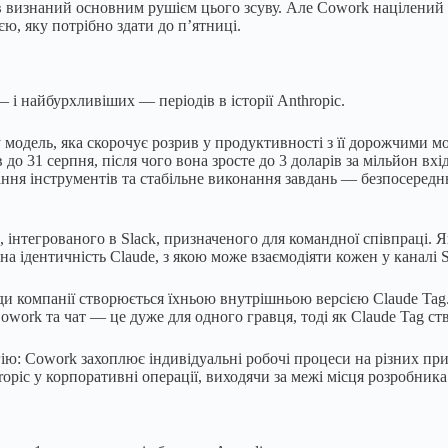
в визнаний основним рушієм цього зсуву. Але Cowork націлений н
ю, яку потрібно здати до п’ятниці.
 і найбурхливіших — періодів в історії Anthropic.
 модель, яка скорочує розрив у продуктивності з її дорожчими 
до 31 серпня, після чого вона зросте до 3 доларів за мільйон вхі
ння інструментів та стабільне виконання завдань — безпосередн
а, інтегрованого в Slack, призначеного для командної співпраці
ина ідентичність Claude, з якою може взаємодіяти кожен у каналі 
ди компанії створюється їхньою внутрішньою версією Claude Tag.
Cowork та чат — це дуже для одного гравця, тоді як Claude Tag ст
ю: Cowork захоплює індивідуальні робочі процеси на різних прис
pic у корпоративні операції, виходячи за межі місця розробника