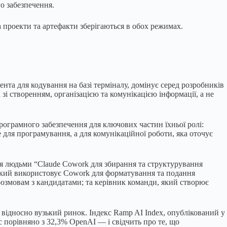
о забезпечення.
а проекти та артефакти зберігаються в обох режимах.
ента для кодування на базі терміналу, домінує серед розробників
і створенням, організацією та комунікацією інформації, а не
рограмного забезпечення для ключових частин їхньої ролі:
для програмування, а для комунікаційної роботи, яка оточує
ння людьми “Claude Cowork для збирання та структурування
 який використовує Cowork для форматування та подання
розмовам з кандидатами; та керівник команди, який створює
ь відносно вузький ринок. Індекс Ramp AI Index, опублікований у
 порівняно з 32,3% OpenAI — і свідчить про те, що