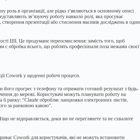
 роль в організації, але рідко з’являються в основному описі
редставляють зв’язуючу роботу навколо ролі, яка просуває
, створення презентації або стиснення масивів досліджень в один
ості ШІ. Це продумане переосмислення: замість того, щоб
м є обробка всього, що роблять професіонали поза межами своєї
ції Cowork у щоденні робочі процеси.
 його прогрес з телефону та отримати готовий результат з будь-
чення до мережі. Користувачі можуть планувати роботу на
 на 6 ранку: “Claude обробляє ланцюжки електронних листів,
його за ранковою кавою”.
іщо не відправляється, доки ви не переглянете та не схвалите
риває Cowork для користувачів, які не можуть встановити