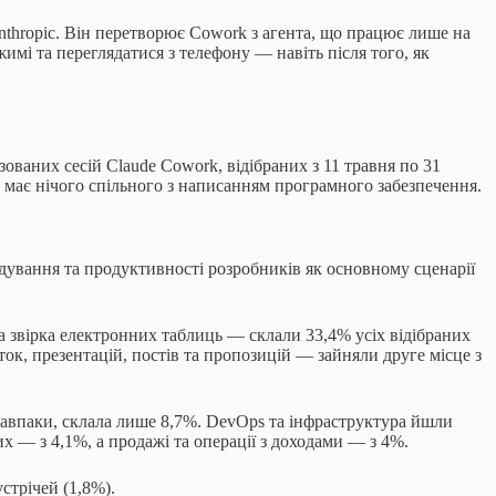
Anthropic. Він перетворює Cowork з агента, що працює лише на
мі та переглядатися з телефону — навіть після того, як
ованих сесій Claude Cowork, відібраних з 11 травня по 31
е має нічого спільного з написанням програмного забезпечення.
дування та продуктивності розробників як основному сценарії
та звірка електронних таблиць — склали 33,4% усіх відібраних
к, презентацій, постів та пропозицій — зайняли друге місце з
навпаки, склала лише 8,7%. DevOps та інфраструктура йшли
их — з 4,1%, а продажі та операції з доходами — з 4%.
стрічей (1,8%).