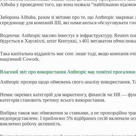
Alibaba у проведенні того, що вона назвала “найбільшою відомо
Заборона Alibaba, разом зі звітами про те, що Anthropic закрива
середовище для компаній ШІ, які намагаються обслуговувати гл
Водночас Anthropic масово інвестує в інфраструктуру. Reuters по
будується в Хаусвіллі, штат Кентуккі, з 401 мегаватом обчислюва
Така капітальна відданість має сенс лише тоді, якщо компанія оч
націлений Cowork.
Власний звіт про використання Anthropic має помітні прогалини
Anthropic прозора щодо обмежень свого аналізу використання. Так
Немає окремих категорій для маркетингу, фінансів чи HR — функ
категорія становить третину всього використання.
Вибірка також має обмеження за ставками, а не пропорційна тра
недопредставлене. І приблизно 5% відібраних сесій включали ос
виключно робочу активність.