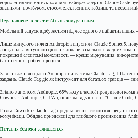
корпоративний натиск компанії набирає обертів. Claude Code бу
знаннями, ноутбуком, стосом електронних таблиць та презентаціє
Переповнене поле стає більш конкурентним
Мобільний запуск відбувається під час одного з найактивніших —
Лише минулого тижня Anthropic випустила Claude Sonnet 5, нову
доступна за вступною ціною 2 долари за мільйон вхідних токенів 
покращені агентські можливості — краще міркування, використа
багатоетапні робочі процеси.
За два тижні до цього Anthropic випустила Claude Tag, ШІ-агент
завдань, Claude Tag діє як інструмент для багатьох гравців — єд
Згідно з анонсом Anthropic, 65% коду власної продуктової коман
Cowork в Anthropic, Cat Wu, описала відмінність: “Claude Code, 
Разом Cowork і Claude Tag представляють собою клещеву стратегі
комунікації. Обидва призначені для глибшого проникнення Anthro
Питання безпеки залишається