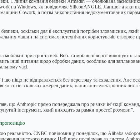
пеки. 1 липня компанія безпеки Armadin — очолювана засновник
Cowork на Windows, як повідомляє SiliconANGLE. Ланцюг атаки в
ї машини Cowork, а потім використання недокументованих параме
а безпеки, оскільки для її експлуатації потрібен зловмисник, яки
уальних машин на системах нетехнічних користувачів створює пр
 мобільні пристрої та веб. Веб- та мобільні версії виконують зав
авить інші питання щодо обробки даних, особливо для запланов
альному часі.
 і що ніщо не відправляється без перегляду та схвалення. Але ос
я клієнтів з кількох джерел даних, написання електронних листі
яв, що Anthropic прямо попереджала про ризики ін’єкції команд,
сунутий інструмент, який виходить за рамки простої розмови”.
 пропозицію
ною реальністю. CNBC повідомив у понеділок, що Alibaba заборо
зпечення високого ризику. Цей крок послідував за листом Anthr