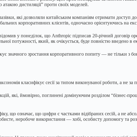
ю атакою дистиляції” проти своїх моделей.
є лазівки, які дозволяли китайським компаніям отримати доступ до
обальних корпоративних клієнтів, одночасно орієнтуючись на ек
відомив у понеділок, що Anthropic підписав 20-річний договір ор
льної потужності, який, як очікується, буде повністю введено в е
ікує значного зростання корпоративного попиту — не тільки з бок
сономія класифікує сесії за типом виконуваної роботи, а не за п
цій, які, ймовірно, поглинені домінуючим розділом “бізнес-проц
фіку, що означає, що цифри є частками відібраних сесій, а не а
обисте, неробоче використання — хобі, особисту допомогу та роз