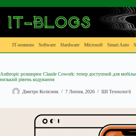
Перейти
до
вмісту
ІТ-новини
Software
Hardware
Microsoft
Smart Auto
S
Anthropic розширює Claude Cowork: тепер доступний для мобільн
низький рівень кодування
Дмитро Колісник
7 Липня, 2026
ШІ Технології