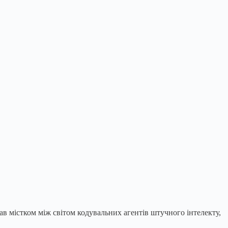
ав містком між світом кодувальних агентів штучного інтелекту,