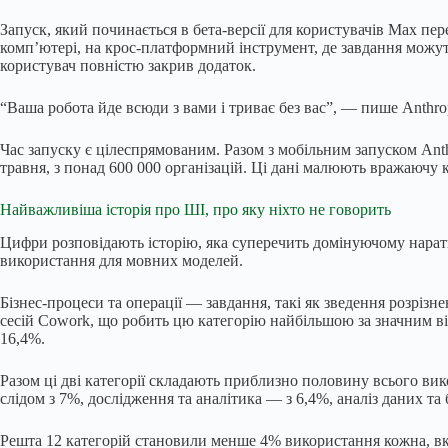
Запуск, який починається в бета-версії для користувачів Max пе
комп’ютері, на крос-платформний інструмент, де завдання можут
користувач повністю закрив додаток.
“Ваша робота йде всюди з вами і триває без вас”, — пише Anthrop
Час запуску є цілеспрямованим. Разом з мобільним запуском Anthr
травня, з понад 600 000 організацій. Ці дані малюють вражаючу 
Найважливіша історія про ШІ, про яку ніхто не говорить
Цифри розповідають історію, яка суперечить домінуючому нарат
використання для мовних моделей.
Бізнес-процеси та операції — завдання, такі як зведення розрізн
сесій Cowork, що робить цю категорію найбільшою за значним ві
16,4%.
Разом ці дві категорії складають приблизно половину всього ви
слідом з 7%, дослідження та аналітика — з 6,4%, аналіз даних та
Решта 12 категорій становили менше 4% використання кожна, вкл