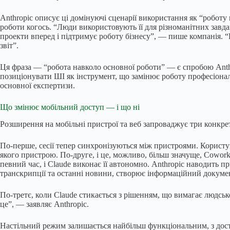
Anthropic описує ці домінуючі сценарії використання як “роботу
роботи когось. “Люди використовують її для різноманітних завдан
проекти вперед і підтримує роботу бізнесу”, — пише компанія. “Ц
звіт”.
Ця фраза — “робота навколо основної роботи” — є спробою Anth
позиціонувати ШІ як інструмент, що замінює роботу професіонал
основної експертизи.
Що змінює мобільний доступ — і що ні
Розширення на мобільні пристрої та веб запроваджує три конкрет
По-перше, сесії тепер синхронізуються між пристроями. Користув
якого пристрою. По-друге, і це, можливо, більш значуще, Cowor
певний час, і Claude виконає її автономно. Anthropic наводить 
транскрипції та останні новини, створює інформаційний докумен
По-третє, коли Claude стикається з рішенням, що вимагає людськ
це”, — заявляє Anthropic.
Настільний режим залишається найбільш функціональним, з досту