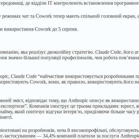
ередовищі, де відділи ІТ контролюють встановлення програмног
му режимах чат та Cowork тепер мають спільний головний екран, 
ти використання Cowork до 5 серпня.
мпанію, яка реалізує двоколійну стратегію. Claude Code, його аг
 значно більшої популяції професіоналів, чия робота пов’язана з
opic, Claude Code “найчастіше використовується розробниками п
ористовують Cowork, вони, як правило, використовують його не 
овний зміст, відповідає тому, що Anthropic описує як використа
ї експертизи”. Компанія ілюструє це трьома прикладами: юрист,
айму, який синтезує відгуки інтерв’ю, приділяючи більше часу 
нятті.
орієнтовані на розробників, хоча й високопрофільні, обслуговуют
ес-застосуванням — 34,4% компаній платили за послуги Anthropic