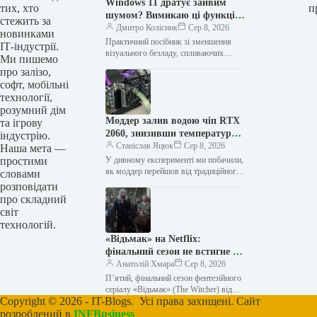
Windows 11 дратує зайвим
тих, хто
п
шумом? Вимикаю ці функції
стежить за
одразу, щоб система стала
Дмитро Колісник
Сер 8, 2026
новинками
спокійнішою та зручнішою
Практичний посібник зі зменшення
ІТ-індустрії.
візуального безладу, спливаючих
Ми пишемо
вікон, фонового шуму та постійних
про залізо,
переривань у Windows 11. Натисніть,
софт, мобільні
щоб перейти до…
технології,
розумний дім
Моддер залив водою чіп RTX
та ігрову
2060, знизивши температуру з
індустрію.
70°C до вражаючих 28°C
Станіслав Яцюк
Сер 8, 2026
Наша мета —
простими
У дивному експерименті ми побачили,
як моддер перейшов від традиційного
словами
радіатора до методу прямого
розповідати
рідинного охолодження для
про складний
досягнення дуже низьких…
світ
технологій.
«Відьмак» на Netflix:
фінальний сезон не встигне до
2026-го, але це не кінець
Анатолій Хмара
Сер 8, 2026
історії
П’ятий, фінальний сезон фентезійного
серіалу «Відьмак» (The Witcher) від
Copyright © 2026 - IT-Blogs. Усі права захищені. Сайт
стрімінгового гіганта Netflix, схоже, не
поспішає з прем’єрою. Розв’язку
розроблений в
INFBusiness