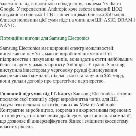
залежність від стороннього обладнання, зокрема Nvidia та
Google. У перспективі Anthropic хоче звести власний ЦОД
потужністю близько 1 ГВт з інвестиціями близько $50 млрд —
близько половини цієї суми піде на чипи для ШІ: ASIC, DRAM і
NAND.
Потенційні вигоди для Samsung Electronics
Samsung Electronics має широкий спектр можливостей:
випускаючи пам’ять, маючи виробничі потужності та
підприємства з пакування чипів, вона здатна стати найбільшим
бенефіціаром у рамках проєкту Anthropic. У травні Samsung
виступила інвестором у черговому раунді фінансування
американської компанії, під час якого та залучила $65 млрд, —
вони уклали договір про стратегічне партнерство.
Головний підсумок від ІТ-Блогу:
Samsung Electronics активно
посилює свої позиції у сфері виробництва чипів для ШІ,
залучаючи великих клієнтів, таких як Meta та Anthropic.
Контрактне виробництво, зокрема з використанням передових
техпроцесів, стає ключовим драйвером зростання для компанії,
що дозволяє їй диверсифікувати бізнес і зміцнити екосистему
власних рішень.