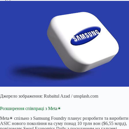
Джерело зображення: Rubaitul Azad / unsplash.com
Розширення співпраці з Meta✴
Meta✴ спільно з Samsung Foundry планує розробити та виробити
ASIC нового покоління на суму понад 10 трлн вон ($6,55 млрд),
повідомляє Seoul Economics Daily з посиланням на галузеві