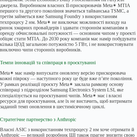
джерела. Виробником власних ІІ-прискорювачів Meta✴ MTIA
першого та другого покоління значиться тайванська TSMC, а
третім займеться вже Samsung Foundry з використанням
техпроцесу 2 нм. Meta✴ не виключає можливості виходу на
ринок хмарних провайдерів і здавати стороннім компаніям в
оренду обчислювальні потужності — основним чипом у проекті
обіцяє стати MTIA. До 2030 року компанія має намір побудувати
кілька ЦОД загальною потужністю 5 ГВт, і не використовувати
виключно чипи сторонніх виробників.
Темпи інновацій та співпраця в проєктуванні
Meta✴ має намір випускати оновлену версію прискорювача
кожні півроку — наступного року це буде вже п’яте покоління.
У рамках реалізації проєкту Meta✴ заклала рамкову основу
співпраці з підрозділом Samsung Electronics System LSI, яке
спеціалізується на проєктуванні чипів. Meta✴ має і власні
ресурси для проєктування, але їх не вистачить, щоб витримати
заданий темп оновлення в шестимісячному циклі.
Стратегічне партнерство з Anthropic
Власні ASIC з використанням техпроцесу 2 нм хоче отримати й
Anthropic — великий розробник ШІ також прагне знизити свою