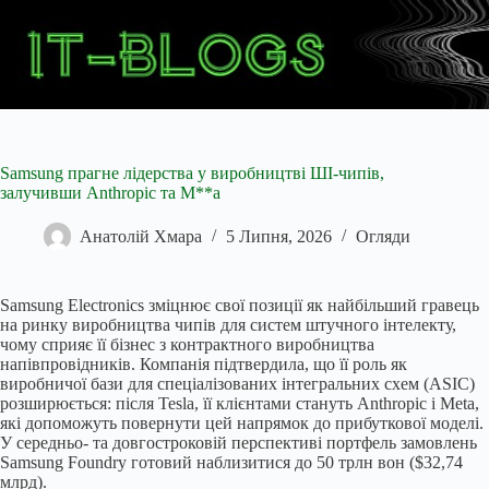
Перейти
до
вмісту
Samsung прагне лідерства у виробництві ШІ-чипів,
залучивши Anthropic та M**a
Анатолій Хмара
5 Липня, 2026
Огляди
Samsung Electronics зміцнює свої позиції як найбільший гравець
на ринку виробництва чипів для систем штучного інтелекту,
чому сприяє її бізнес з контрактного виробництва
напівпровідників. Компанія підтвердила, що її роль як
виробничої бази для спеціалізованих інтегральних схем (ASIC)
розширюється: після Tesla, її клієнтами стануть Anthropic і Meta,
які допоможуть повернути цей напрямок до прибуткової моделі.
У середньо- та довгостроковій перспективі портфель замовлень
Samsung Foundry готовий наблизитися до 50 трлн вон ($32,74
млрд).