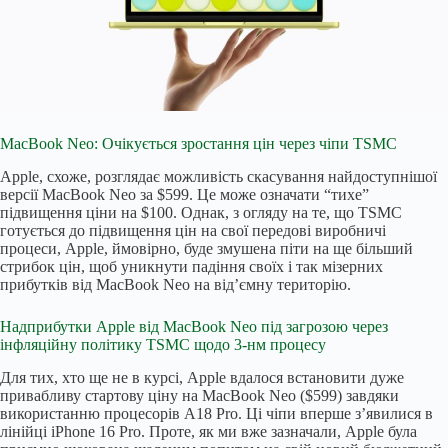
MacBook Neo: Очікується зростання цін через чіпи TSMC
Apple, схоже, розглядає можливість скасування найдоступнішої
версії MacBook Neo за $599. Це може означати “тихе”
підвищення ціни на $100. Однак, з огляду на те, що TSMC
готується до підвищення цін на свої передові виробничі
процеси, Apple, ймовірно, буде змушена піти на ще більший
стрибок цін, щоб уникнути падіння своїх і так мізерних
прибутків від MacBook Neo на від’ємну територію.
Надприбутки Apple від MacBook Neo під загрозою через
інфляційну політику TSMC щодо 3-нм процесу
Для тих, хто ще не в курсі, Apple вдалося встановити дуже
привабливу стартову ціну на MacBook Neo ($599) завдяки
використанню процесорів A18 Pro. Ці чіпи вперше з’явилися в
лінійці iPhone 16 Pro. Проте, як ми вже зазначали, Apple була