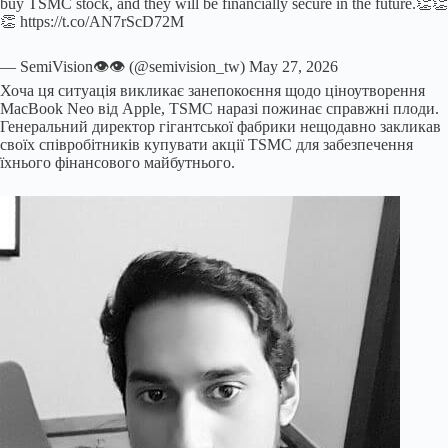
buy TSMC stock, and they will be financially secure in the future.👏👏
👏 https://t.co/AN7rScD72M
— SemiVision👁️👁️ (@semivision_tw) May 27, 2026
Хоча ця ситуація викликає занепокоєння щодо ціноутворення
MacBook Neo від Apple, TSMC наразі пожинає справжні плоди.
Генеральний директор гігантської фабрики нещодавно закликав
своїх співробітників купувати акції TSMC для забезпечення
їхнього фінансового майбутнього.