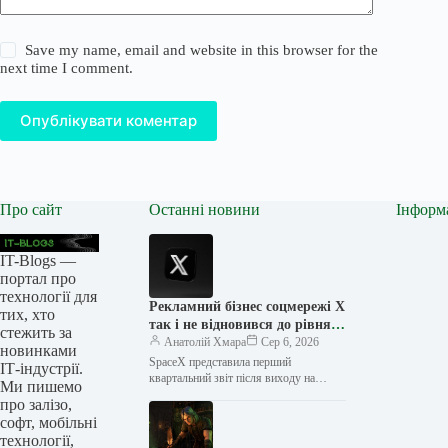
Save my name, email and website in this browser for the
next time I comment.
Опублікувати коментар
Про сайт
Останні новини
Інформ
IT-Blogs —
портал про
технології для
Рекламний бізнес соцмережі X
тих, хто
так і не відновився до рівня
стежить за
Twitter
Анатолій Хмара
Сер 6, 2026
новинками
SpaceX представила перший
ІТ-індустрії.
квартальний звіт після виходу на
Ми пишемо
біржу, і це пролило світло на стан
про залізо,
рекламного бізнесу компанії — він…
софт, мобільні
технології,