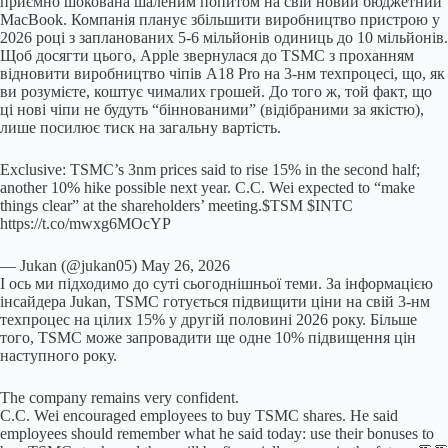
приємно шокована шаленим попитом на свій новий бюджетний
MacBook. Компанія планує збільшити виробництво пристрою у
2026 році з запланованих 5-6 мільйонів одиниць до 10 мільйонів.
Щоб досягти цього, Apple звернулася до TSMC з проханням
відновити виробництво чіпів A18 Pro на 3-нм техпроцесі, що, як
ви розумієте, коштує чималих грошей. До того ж, той факт, що
ці нові чіпи не будуть “біннованими” (відібраними за якістю),
лише посилює тиск на загальну вартість.
Exclusive: TSMC’s 3nm prices said to rise 15% in the second half;
another 10% hike possible next year. C.C. Wei expected to “make
things clear” at the shareholders’ meeting.$TSM $INTC
https://t.co/mwxg6MOcYP
— Jukan (@jukan05) May 26, 2026
І ось ми підходимо до суті сьогоднішньої теми. За інформацією
інсайдера Jukan, TSMC готується підвищити ціни на свій 3-нм
техпроцес на цілих 15% у другій половині 2026 року. Більше
того, TSMC може запровадити ще одне 10% підвищення цін
наступного року.
The company remains very confident.
C.C. Wei encouraged employees to buy TSMC shares. He said
employees should remember what he said today: use their bonuses to