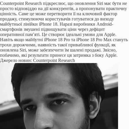
Counterpoint Research підкреслює, що оновлення Siri має бути не
просто відповіддю на дії конкурентів, а пропонувати практичну
цінність. Саме це може перетворити її на ключовий фактор
продажу, стимулюючи користувачів готуватися до виходу
майбутньої лінійки iPhone 18. Наразі виробники Android-
смартфонів змушені підвищувати ціни через дефіцит
оперативної пам’яті. Це створює ідеальні умови для Apple.
Навіть якщо майбутні iPhone 18 Pro та iPhone 18 Pro Max стануть
трохи дорожчими, наявність такої привабливої функції, як
оновлена Siri, може забезпечити їм шалені продажі. Звісно,
побачимо, які результати принесе ця затримка з боку Apple.
Джерело новин: Counterpoint Research