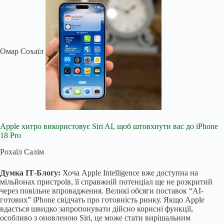
Омар Сохаїл
Apple хитро використовує Siri AI, щоб штовхнути вас до iPhone
18 Pro
Рохаїл Салім
Думка ІТ-Блогу:
Хоча Apple Intelligence вже доступна на
мільйонах пристроїв, її справжній потенціал ще не розкритий
через повільне впровадження. Великі обсяги поставок “AI-
готових” iPhone свідчать про готовність ринку. Якщо Apple
вдасться швидко запропонувати дійсно корисні функції,
особливо з оновленою Siri, це може стати вирішальним