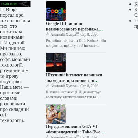
К
IT-Blogs —
К
портал про
С
технології для
П
Google ШІ виявив
тих, хто
п
неанонсованого персонажа
стежить за
гри, якого розробник тримав
Анатолій Хмара
Сер 8, 2026
новинками
у таємниці в «Google
Розробник-одинак із Klub Kofta Studio
ІТ-індустрії.
Документах»
повідомив, що штучний інтелект
Ми пишемо
Google надав інформацію про
про залізо,
майбутнього персонажа його гри, яку
софт, мобільні
він не…
технології,
розумний дім
Штучний інтелект навчився
та ігрову
знаходити вразливості в
індустрію.
програмному забезпеченні,
Анатолій Хмара
Сер 8, 2026
Наша мета —
але для їх виправлення все
простими
Штучний інтелект (ШІ) демонструє
ще потрібні люди
вражаючу здатність виявляти та
словами
експлуатувати вразливості
розповідати
програмного забезпечення, проте його
про складний
ефективність у виправленні знайдених
світ
помилок залишається…
технологій.
Передзамовлення GTA VI
«безпрецедентні»: Take-Two не
може спрогнозувати продажі
Анатолій Хмара
Сер 8, 2026