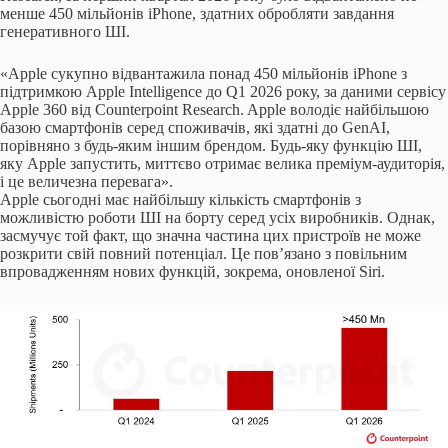
менше 450 мільйонів iPhone, здатних обробляти завдання
генеративного ШІ.
«Apple сукупно відвантажила понад 450 мільйонів iPhone з
підтримкою Apple Intelligence до Q1 2026 року, за даними сервісу
Apple 360 від Counterpoint Research. Apple володіє найбільшою
базою смартфонів серед споживачів, які здатні до GenAI,
порівняно з будь-яким іншим брендом. Будь-яку функцію ШІ,
яку Apple запустить, миттєво отримає велика преміум-аудиторія,
і це величезна перевага».
Apple сьогодні має найбільшу кількість смартфонів з
можливістю роботи ШІ на борту серед усіх виробників. Однак,
засмучує той факт, що значна частина цих пристроїв не може
розкрити свій повний потенціал. Це пов’язано з повільним
впровадженням нових функцій, зокрема, оновленої Siri.