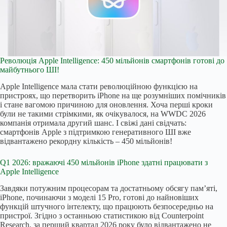
Революція Apple Intelligence: 450 мільйонів смартфонів готові до
майбутнього ШІ!
Apple Intelligence мала стати революційною функцією на
пристроях, що перетворить iPhone на ще розумніших помічників
і стане вагомою причиною для оновлення. Хоча перші кроки
були не такими стрімкими, як очікувалося, на WWDC 2026
компанія отримала другий шанс. І свіжі дані свідчать:
смартфонів Apple з підтримкою генеративного ШІ вже
відвантажено рекордну кількість – 450 мільйонів!
Q1 2026: вражаючі 450 мільйонів iPhone здатні працювати з
Apple Intelligence
Завдяки потужним процесорам та достатньому обсягу пам’яті,
iPhone, починаючи з моделі 15 Pro, готові до найновіших
функцій штучного інтелекту, що працюють безпосередньо на
пристрої. Згідно з останньою статистикою від Counterpoint
Research, за перший квартал 2026 року було відвантажено не