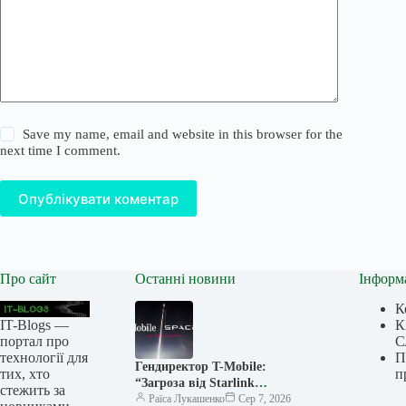
Save my name, email and website in this browser for the
next time I comment.
Опублікувати коментар
Про сайт
Останні новини
Інформ
К
IT-Blogs —
К
портал про
С
технології для
П
Гендиректор T-Mobile:
тих, хто
п
“Загроза від Starlink
стежить за
перебільшена”, а вихід SpaceX
Раїса Лукашенко
Сер 7, 2026