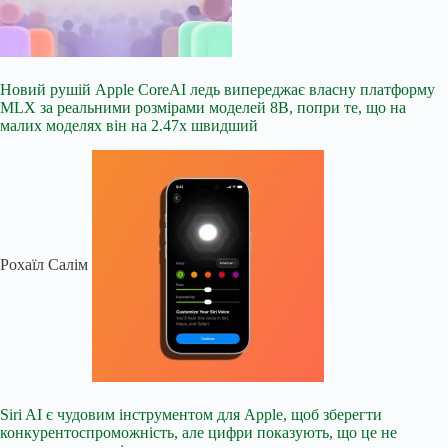
Новий рушій Apple CoreAI ледь випереджає власну платформу
MLX за реальними розмірами моделей 8B, попри те, що на
малих моделях він на 2.47x швидший
Рохаїл Салім
Siri AI є чудовим інструментом для Apple, щоб зберегти
конкурентоспроможність, але цифри показують, що це не