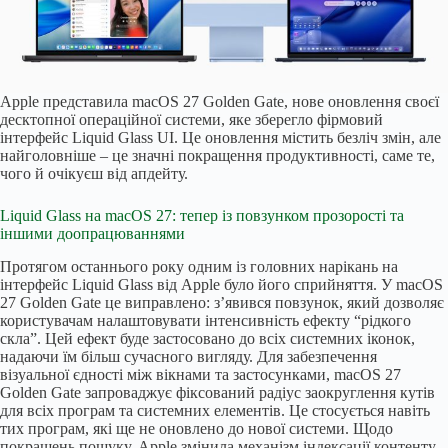
Apple представила macOS 27 Golden Gate, нове оновлення своєї
десктопної операційної системи, яке зберегло фірмовий
інтерфейс Liquid Glass UI. Це оновлення містить безліч змін, але
найголовніше – це значні покращення продуктивності, саме те,
чого й очікуєш від апдейту.
Liquid Glass на macOS 27: тепер із повзунком прозорості та
іншими доопрацюваннями
Протягом останнього року одним із головних нарікань на
інтерфейс Liquid Glass від Apple було його сприйняття. У macOS
27 Golden Gate це виправлено: з’явився повзунок, який дозволяє
користувачам налаштовувати інтенсивність ефекту “рідкого
скла”. Цей ефект буде застосовано до всіх системних іконок,
надаючи їм більш сучасного вигляду. Для забезпечення
візуальної єдності між вікнами та застосунками, macOS 27
Golden Gate запроваджує фіксований радіус заокруглення кутів
для всіх програм та системних елементів. Це стосується навіть
тих програм, які ще не оновлено до нової системи. Щодо
покращень пошуку, Apple змінила механізм індексації контенту.