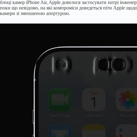
блоці камер iPhone Air, Apple довелося застосувати хитрі інжен
поки що невідомо, на які компроміси доведеться піти Apple щодо
камери зі зменшеною апертурою.