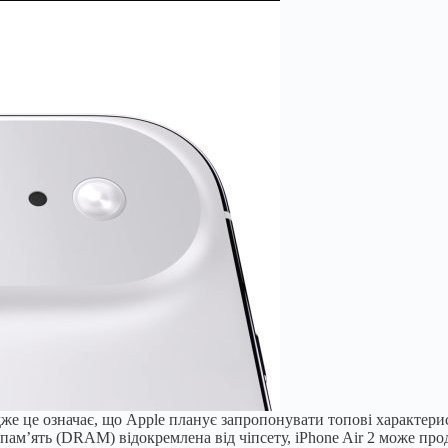
е це означає, що Apple планує запропонувати топові характерист
пам’ять (DRAM) відокремлена від чіпсету, iPhone Air 2 може пр