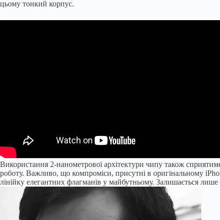
цьому тонкий корпус.
Використання 2-нанометрової архітектури чипу також сприятиме 
роботу. Важливо, що компроміси, присутні в оригінальному iPho
лінійку елегантних флагманів у майбутньому. Залишається лише