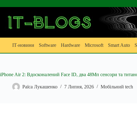
Перейти
до
вмісту
ІТ-новини
Software
Hardware
Microsoft
Smart Auto
S
iPhone Air 2: Вдосконалений Face ID, два 48Мп сенсори та тита
Раїса Лукашенко
7 Липня, 2026
Мобільний tech