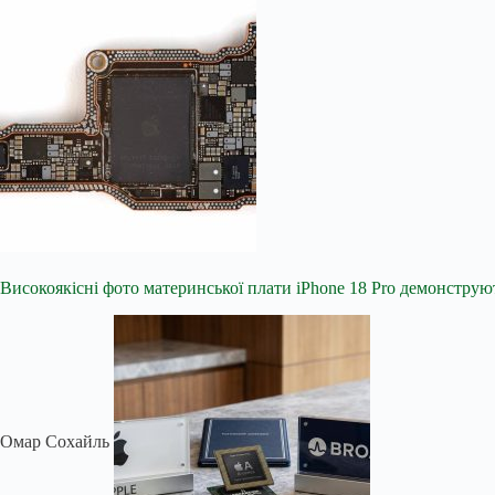
Високоякісні фото материнської плати iPhone 18 Pro демонстр
Омар Сохайль