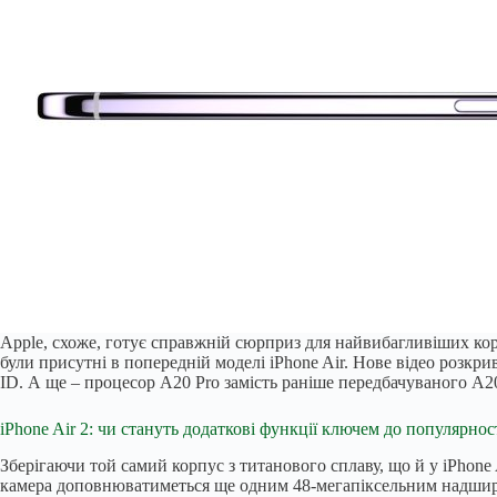
Apple, схоже, готує справжній сюрприз для найвибагливіших кор
були присутні в попередній моделі iPhone Air. Нове відео роз
ID. А ще – процесор A20 Pro замість раніше передбачуваного A2
iPhone Air 2: чи стануть додаткові функції ключем до популярнос
Зберігаючи той самий корпус з титанового сплаву, що й у iPhone
камера доповнюватиметься ще одним 48-мегапіксельним надширо