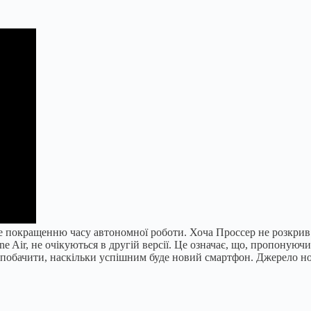
покращенню часу автономної роботи. Хоча Проссер не розкрив єм
ne Air, не очікуються в другій версії. Це означає, що, пропону
 побачити, наскільки успішним буде новий смартфон. Джерело но