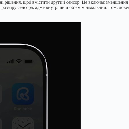
ерні рішення, щоб вмістити другий сенсор. Це включає зменшення 
 розміру сенсора, адже внутрішній об’єм мінімальний. Тож, дове