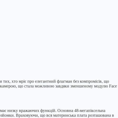
 тих, хто мріє про елегантний флагман без компромісів, що
гою камерою, що стала можливою завдяки зменшеному модулю Face
тримає низку вражаючих функцій. Основна 48-мегапіксельна
зйомки. Враховуючи, що вся материнська плата розташована в