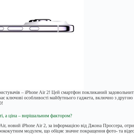
истувачів – iPhone Air 2! Цей смартфон покликаний задовольнити
криває ключові особливості майбутнього гаджета, включно з дру
0!
ті, а ціна – вирішальним фактором?
 Air, новий iPhone Air 2, за інформацією від Джона Проссера, о
кокутним модулем, що обіцяє значне покращення фото- та відео