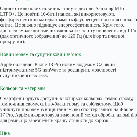
Однією з ключових новинок стануть дисплеї Samsung M16
LTPO+. Це новітні 10-бітні панелі, які використовують
фосфоресцентний матеріал замість флуоресцентного для синього
світла. Це значно підвищує енергоефективність. Крім того,
дисплей зможе динамічно змінювати частоту оновлення від 1 Гц
(для статичного зображення) до 120 Гц (для ігор та плавної
прокрутки).
Новий модем та супутниковий зв’язок
Apple обладнає iPhone 18 Pro новим модемом C2, який
підтримуватиме 5G mmWave та розширить можливості
супутникового зв’язку.
Кольори та матеріали
Смартфони будуть доступні в чотирьох кольорах: темно-сірому,
темно-вишневому, світло-блакитному та сріблястому. Щоб
уникнути проблем із вицвітанням, які спостерігалися на iPhone
17 Pro, Apple використовуватиме новий метод обробки алюмінію
для рами, що забезпечить кращу стійкість до корозії.
Ціна