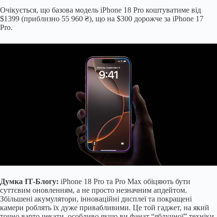
Очікується, що базова модель iPhone 18 Pro коштуватиме від
$1399 (приблизно 55 960 ₴), що на $300 дорожче за iPhone 17
Pro.
Думка ІТ-Блогу:
iPhone 18 Pro та Pro Max обіцяють бути
суттєвим оновленням, а не просто незначним апдейтом.
Збільшені акумулятори, інноваційні дисплеї та покращені
камери роблять їх дуже привабливими. Це той гаджет, на який
точно варто чекати, особливо якщо ви фанат “яблучної” техніки.