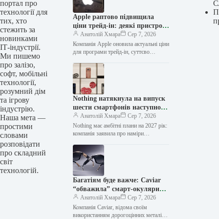
портал про
С
технології для
П
Apple раптово підвищила
тих, хто
п
ціни трейд-ін: деякі пристрої
стежить за
стали дорожчими майже на
Анатолій Хмара
Сер 7, 2026
новинками
30%
Компанія Apple оновила актуальні ціни
ІТ-індустрії.
для програми трейд-ін, суттєво
Ми пишемо
підвищивши вартість обміну більшості
про залізо,
своїх пристроїв. Деякі моделі тепер
софт, мобільні
оцінюються майже…
технології,
розумний дім
Nothing натякнула на випуск
та ігрову
шести смартфонів наступного
індустрію.
року — “вдвічі більше”, ніж
Анатолій Хмара
Сер 7, 2026
Наша мета —
цьогоріч
простими
Nothing має амбітні плани на 2027 рік:
компанія заявила про наміри
словами
випустити “вдвічі більше” смартфонів,
розповідати
ніж у 2026 році, тобто…
про складний
світ
технологій.
Багатіям буде важче: Caviar
“обважила” смарт-окуляри
Ray-Ban золотом, сріблом та
Анатолій Хмара
Сер 7, 2026
шкірою крокодила
Компанія Caviar, відома своїм
використанням дорогоцінних металів у