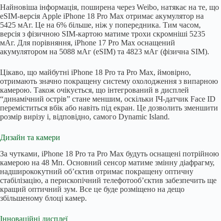
Найновіша інформація, поширена через Weibo, натякає на те, що
eSIM-версія Apple iPhone 18 Pro Max отримає акумулятор на
5425 мАг. Це на 6% більше, ніж у попередника. Тим часом,
версія з фізичною SIM-картою матиме трохи скромніші 5235
мАг. Для порівняння, iPhone 17 Pro Max оснащений
акумулятором на 5088 мАг (eSIM) та 4823 мАг (фізична SIM).
Цікаво, що майбутні iPhone 18 Pro та Pro Max, ймовірно,
отримають значно покращену систему охолодження з випарною
камерою. Також очікується, що інтегрований в дисплей
“динамічний острів” стане меншим, оскільки ІЧ-датчик Face ID
переміститься вбік або навіть під екран. Це дозволить зменшити
розмір вирізу і, відповідно, самого Dynamic Island.
Дизайн та камери
За чутками, iPhone 18 Pro та Pro Max будуть оснащені потрійною
камерою на 48 Мп. Основний сенсор матиме змінну діафрагму,
надширококутний об’єктив отримає покращену оптичну
стабілізацію, а перископічний телефотооб’єктив забезпечить ще
кращий оптичний зум. Все це буде розміщено на дещо
збільшеному блоці камер.
Інноваційні дисплеї