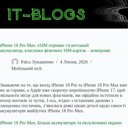
Перейти
до
вмісту
iPhone 18 Pro Max: eSIM отримає гігантський
акумулятор, власники фізичних SIM-карток – компроміс
Раїса Лукашенко
4 Липня, 2026
Мобільний tech
Зважаючи на те, що вихід iPhone 18 Pro та iPhone 18 Pro Max вже
не за горами, а Apple вже скорочує виробництво iPhone 17, щоб
звільнити місце для нових флагманів, ми офіційно вступили в
епоху витоків та чуток. І ось, згідно з останніми даними з
ланцюжка постачань, з’явилися деякі цікаві деталі щодо ємності
акумуляторів майбутніх iPhone 18 Pro Max.
iPhone 18 Pro Max: Більші акумулятори та ексклюзивні екрани