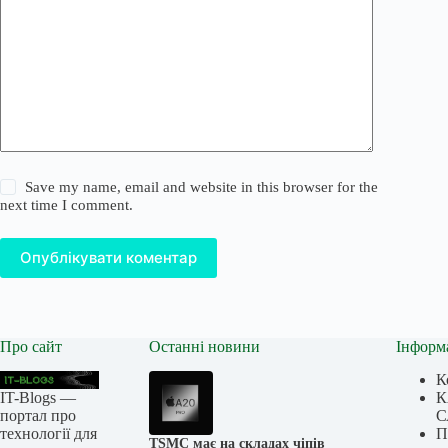
Save my name, email and website in this browser for the
next time I comment.
Опублікувати коментар
Про сайт
Останні новини
Інформ
К
IT-Blogs —
К
портал про
С
технології для
П
TSMC має на складах чіпів