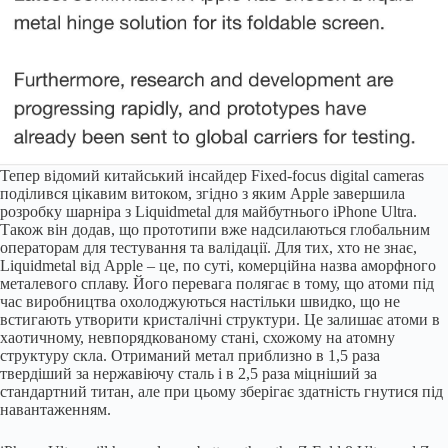
Тепер відомий китайський інсайдер Fixed-focus digital cameras
поділився цікавим витоком, згідно з яким Apple завершила
розробку шарніра з Liquidmetal для майбутнього iPhone Ultra.
Також він додав, що прототипи вже надсилаються глобальним
операторам для тестування та валідації. Для тих, хто не знає,
Liquidmetal від Apple – це, по суті, комерційна назва аморфного
металевого сплаву. Його перевага полягає в тому, що атоми під
час виробництва охолоджуються настільки швидко, що не
встигають утворити кристалічні структури. Це залишає атоми в
хаотичному, невпорядкованому стані, схожому на атомну
структуру скла. Отриманий метал приблизно в 1,5 раза
твердіший за нержавіючу сталь і в 2,5 раза міцніший за
стандартний титан, але при цьому зберігає здатність гнутися під
навантаженням.