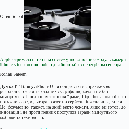
Omar Sohail
Apple отримала патент на систему, що заповнює модуль камери
iPhone мінеральною олією для боротьби з перегрівом сенсора
Rohail Saleem
Думка ІТ-Блогу:
iPhone Ultra обіцяє стати справжньою
революцією у світі складних смартфонів, хоча й не без
компромісів. Поєднання титанової рами, Liquidmetal шарніра та
потужного акумулятора вказує на серйозні інженерні зусилля.
Це, безумовно, гаджет, на який варто чекати, якщо ви готові до
інновацій і не проти певних поступків заради майбутнього
мобільних технологій.