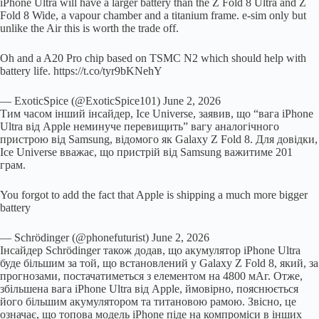
iPhone Ultra will have a larger battery than the Z Fold 8 Ultra and Z
Fold 8 Wide, a vapour chamber and a titanium frame. e-sim only but
unlike the Air this is worth the trade off.
Oh and a A20 Pro chip based on TSMC N2 which should help with
battery life. https://t.co/tyr9bKNehY
— ExoticSpice (@ExoticSpice101) June 2, 2026
Тим часом інший інсайдер, Ice Universe, заявив, що “вага iPhone
Ultra від Apple неминуче перевищить” вагу аналогічного
пристрою від Samsung, відомого як Galaxy Z Fold 8. Для довідки,
Ice Universe вважає, що пристрій від Samsung важитиме 201
грам.
You forgot to add the fact that Apple is shipping a much more bigger
battery
— Schrödinger (@phonefuturist) June 2, 2026
Інсайдер Schrödinger також додав, що акумулятор iPhone Ultra
буде більшим за той, що встановлений у Galaxy Z Fold 8, який, за
прогнозами, постачатиметься з елементом на 4800 мАг. Отже,
збільшена вага iPhone Ultra від Apple, ймовірно, пояснюється
його більшим акумулятором та титановою рамою. Звісно, це
означає, що топова модель iPhone піде на компроміси в інших