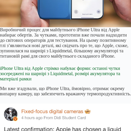
Виробничий процес для майбутнього iPhone Ultra від Apple
набирає обертів. За чутками, прототипи вже почали надходити
до світових операторів для тестування. На цьому позитивному
тлі з’являються нові деталі, які свідчать про те, що Apple, схоже,
зупинилася на шарнірі з Liquidmetal, більшому акумуляторі та
титановій рамі для свого майбутнього складаного iPhone.
iPhone Ultra від Apple стрімко набуває форми: останні чутки
зосереджені на шарнірі з Liquidmetal, розмірі акумулятора та
матеріалі рамки
Ми вже згадували, що iPhone Ultra, ймовірно, отримає окрему
випарну камеру, що забезпечить вражаючу термопродуктивність.