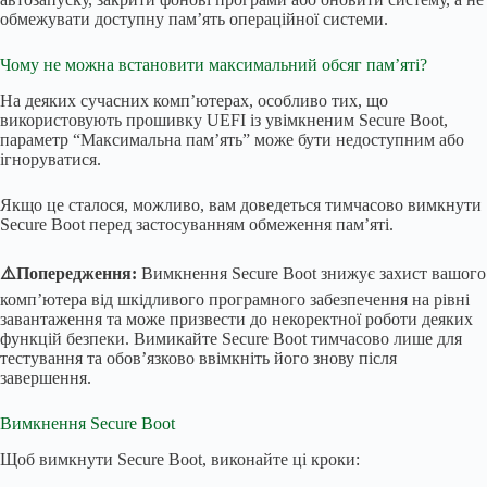
обмежувати доступну пам’ять операційної системи.
Чому не можна встановити максимальний обсяг пам’яті?
На деяких сучасних комп’ютерах, особливо тих, що
використовують прошивку UEFI із увімкненим Secure Boot,
параметр “Максимальна пам’ять” може бути недоступним або
ігноруватися.
Якщо це сталося, можливо, вам доведеться тимчасово вимкнути
Secure Boot перед застосуванням обмеження пам’яті.
⚠️Попередження:
Вимкнення Secure Boot знижує захист вашого
комп’ютера від шкідливого програмного забезпечення на рівні
завантаження та може призвести до некоректної роботи деяких
функцій безпеки. Вимикайте Secure Boot тимчасово лише для
тестування та обов’язково ввімкніть його знову після
завершення.
Вимкнення Secure Boot
Щоб вимкнути Secure Boot, виконайте ці кроки: