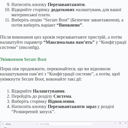
Натисніть кнопку
Перезавантажити
.
Відкрийте сторінку
додаткових
налаштувань для вашої
материнської плати.
Виберіть опцію “Secure Boot” (Безпечне завантаження), а
потім виберіть варіант
“Вимкнено”
.
Після виконання цих кроків перезавантажте пристрій, а потім
налаштуйте параметр
“Максимальна пам’ять”
у “Конфігурації
системи” (msconfig).
Увімкнення Secure Boot
Перш ніж продовжити, переконайтеся, що ви відновили
налаштування пам’яті з “Конфігурації системи”, а потім, щоб
увімкнути Secure Boot, виконайте такі дії:
Відкрийте
Налаштування
.
Перейдіть до розділу
Система
.
Виберіть сторінку
Відновлення
.
Натисніть кнопку
Перезавантажити зараз
у розділі
“Розширений запуск”.