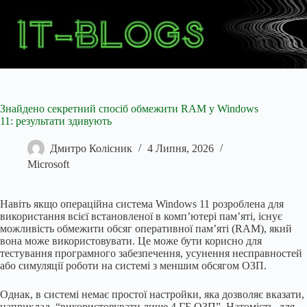
Перейти
до
вмісту
Знайдено секретний спосіб обмежити RAM у Windows
11: результати здивують
Дмитро Колісник
4 Липня, 2026
Microsoft
Навіть якщо операційна система Windows 11 розроблена для
використання всієї встановленої в комп’ютері пам’яті, існує
можливість обмежити обсяг оперативної пам’яті (RAM), який
вона може використовувати. Це може бути корисно для
тестування програмного забезпечення, усунення несправностей
або симуляції роботи на системі з меншим обсягом ОЗП.
Однак, в системі немає простої настройки, яка дозволяє вказати,
наприклад, “використовувати лише 4 ГБ ОЗП”. Натомість, для