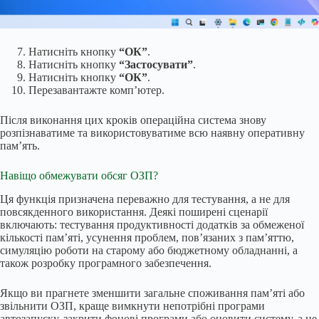
Натисніть кнопку
“ОК”
.
Натисніть кнопку
“Застосувати”
.
Натисніть кнопку
“ОК”
.
Перезавантажте комп’ютер.
Після виконання цих кроків операційна система знову
розпізнаватиме та використовуватиме всю наявну оперативну
пам’ять.
Навіщо обмежувати обсяг ОЗП?
Ця функція призначена переважно для тестування, а не для
повсякденного використання. Деякі поширені сценарії
включають: тестування продуктивності додатків за обмеженої
кількості пам’яті, усунення проблем, пов’язаних з пам’яттю,
симуляцію роботи на старому або бюджетному обладнанні, а
також розробку програмного забезпечення.
Якщо ви прагнете зменшити загальне споживання пам’яті або
звільнити ОЗП, краще вимкнути непотрібні програми
автозапуску, закрити фонові програми або оновити систему, а не