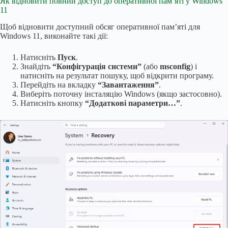
Як відновити повний доступ до оперативної пам’яті у Windows
11
Щоб відновити доступний обсяг оперативної пам’яті для
Windows 11, виконайте такі дії:
Натисніть
Пуск
.
Знайдіть
“Конфігурація системи”
(або
msconfig
) і
натисніть на результат пошуку, щоб відкрити програму.
Перейдіть на вкладку
“Завантаження”
.
Виберіть поточну інсталяцію Windows (якщо застосовно).
Натисніть кнопку
“Додаткові параметри…”
.