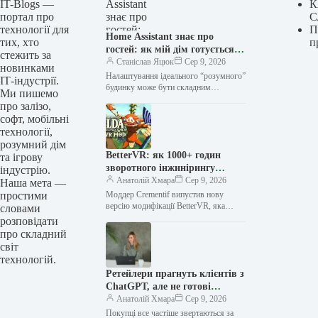
IT-Blogs —
К
портал про
С
технології для
П
Home Assistant знає про
тих, хто
п
гостей: як мій дім готується
стежить за
до їхнього приїзду завдяки
Станіслав Яцюк
Сер 9, 2026
новинками
календареві
Налаштування ідеального “розумного”
ІТ-індустрії.
будинку може бути складним
Ми пишемо
завданням. У вас можуть бути
про залізо,
автоматизації, які працюють
софт, мобільні
бездоганно, але вимагають глибоких
технології,
знань…
розумний дім
BetterVR: як 1000+ годин
та ігрову
зворотного інжинірингу
індустрію.
двигуна Zelda перетворили
Анатолій Хмара
Сер 9, 2026
Наша мета —
Breath of the Wild на
простими
Моддер Crementif випустив нову
повноцінне VR
версію модифікації BetterVR, яка
словами
значно покращує досвід гри The
розповідати
Legend of Zelda: Breath of the Wild…
про складний
світ
технологій.
Ретейлери прагнуть клієнтів з
ChatGPT, але не готові
ділитися з OpenAI своїми
Анатолій Хмара
Сер 9, 2026
даними
Покупці все частіше звертаються за