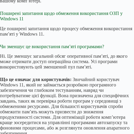
вашому комп’ютері.
Поширені запитання щодо обмеження використання ОЗП у
Windows 11
Це поширені запитання щодо процесу обмеження використання
пам’яті у Windows 11.
Чи зменшує це використання пам’яті програмами?
Ні. Це зменшує загальний обсяг оперативної пам’яті, до якого
може отримати доступ операційна система. Усі програми
використовують цей зменшений пул пам’яті.
Що це означає для користувачів:
Звичайний користувач
Windows 11, який не займається розробкою програмного
забезпечення чи глибоким тестуванням, навряд чи
потребуватиме цієї функції. Вона призначена для специфічних
завдань, таких як перевірка роботи програм у середовищі з
обмеженими ресурсами. Для більшості користувачів спроби
обмежити пам’ять можуть призвести до зниження
продуктивності системи. Для оптимізації роботи комп’ютера
краще зосередитися на управлінні програмами автозапуску та
фоновими процесами, або ж розглянути оновлення апаратного
забезпечення.