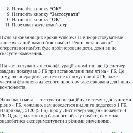
Натисніть кнопку
“ОК”
.
Натисніть кнопку
“Застосувати”
.
Натисніть кнопку
“ОК”
.
Перезавантажте комп’ютер.
Після виконання цих кроків Windows 11 використовуватиме
лише вказаний вами обсяг пам’яті. Решта встановленої
оперативної пам’яті буде проігнорована доти, доки ви не
скасуєте обмеження.
Під час тестування цієї конфігурації я помітив, що Диспетчер
завдань показував 3 ГБ при встановленні пам’яті на 4 ГБ. Це
тому, що операційна система не отримує повні 4 ГБ, адже
частина фізичного адресного простору зарезервована для інших
компонентів.
Якщо ваша мета — тестувати операційну систему з доступними
рівно 4 ГБ, можливо, вам доведеться виділити додатково 1 ГБ.
Наприклад, 5120 (5 ГБ), щоб у Диспетчері завдань побачити 4
ГБ. Однак, залежно від бажаного обсягу пам’яті, вам може
знадобитися експериментувати з різними значеннями.