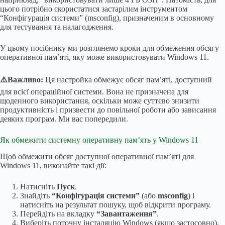
цього потрібно скористатися застарілим інструментом
“Конфігурація системи” (msconfig), призначеним в основному
для тестування та налагодження.
У цьому посібнику ми розглянемо кроки для обмеження обсягу
оперативної пам’яті, яку може використовувати Windows 11.
⚠️Важливо:
Ця настройка обмежує обсяг пам’яті, доступний
для всієї операційної системи. Вона не призначена для
щоденного використання, оскільки може суттєво знизити
продуктивність і призвести до повільної роботи або зависання
деяких програм. Ми вас попередили.
Як обмежити системну оперативну пам’ять у Windows 11
Щоб обмежити обсяг доступної оперативної пам’яті для
Windows 11, виконайте такі дії:
Натисніть
Пуск
.
Знайдіть
“Конфігурація системи”
(або
msconfig
) і
натисніть на результат пошуку, щоб відкрити програму.
Перейдіть на вкладку
“Завантаження”
.
Виберіть поточну інсталяцію Windows (якщо застосовно).