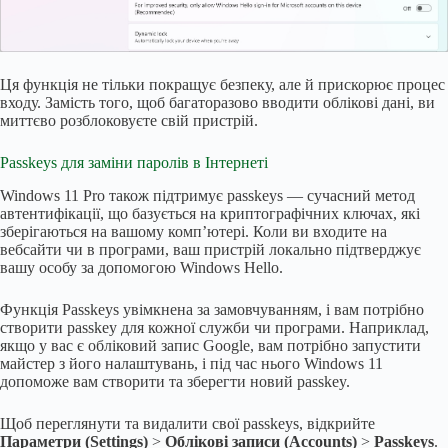
Ця функція не тільки покращує безпеку, але й прискорює процес
входу. Замість того, щоб багаторазово вводити облікові дані, ви
миттєво розблоковуєте свій пристрій.
Passkeys для заміни паролів в Інтернеті
Windows 11 Pro також підтримує passkeys — сучасний метод
автентифікації, що базується на криптографічних ключах, які
зберігаються на вашому комп’ютері. Коли ви входите на
вебсайти чи в програми, ваш пристрій локально підтверджує
вашу особу за допомогою Windows Hello.
Функція Passkeys увімкнена за замовчуванням, і вам потрібно
створити passkey для кожної служби чи програми. Наприклад,
якщо у вас є обліковий запис Google, вам потрібно запустити
майстер з його налаштувань, і під час нього Windows 11
допоможе вам створити та зберегти новий passkey.
Щоб переглянути та видалити свої passkeys, відкрийте
Параметри (Settings)
>
Облікові записи (Accounts)
>
Passkeys
.