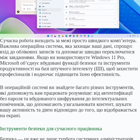
Сучасна робота виходить за межі просто швидкого комп’ютера.
Важлива операційна система, яка захищає ваші дані, спрощує
вхід до облікових записів та допомагає швидко переключатися
між завданнями. Якщо ви використовуєте Windows 11 Pro,
Microsoft об’єднує вбудовані функції безпеки та інструменти
продуктивності на базі штучного інтелекту (ШІ), щоб захистити
професіоналів і водночас підвищити їхню ефективність.
В операційній системі ви знайдете багато різних інструментів,
які допоможуть вам працювати розумніше: від автентифікації
без пароля та вбудованого шифрування до інтелектуальних
помічників, що допомагають узагальнювати контент, шукати
вашу активність та діяти відповідно до того, що відображається
на екрані.
Інструменти безпеки для сучасного працівника
Безпека — це вже не лише турбота системних адміністраторів.