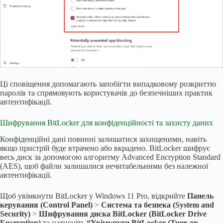
Ці сповіщення допомагають запобігти випадковому розкриттю
паролів та спрямовують користувачів до безпечніших практик
автентифікації.
Шифрування BitLocker для конфіденційності та захисту даних
Конфіденційні дані повинні залишатися захищеними, навіть
якщо пристрій буде втрачено або вкрадено. BitLocker шифрує
весь диск за допомогою алгоритму Advanced Encryption Standard
(AES), щоб файли залишалися нечитабельними без належної
автентифікації.
Щоб увімкнути BitLocker у Windows 11 Pro, відкрийте
Панель
керування (Control Panel)
>
Система та безпека (System and
Security)
>
Шифрування диска BitLocker (BitLocker Drive
Encryption)
та натисніть
“Увімкнути BitLocker (Turn on