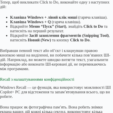
Тепер, щоб викликати Click to Do, виконайте одну з наступних
дій:
Клавіша Windows + лівий клік миші
(гаряча клавіша).
Клавіша Windows + Q
(гаряча клавіша).
Відкрийте
Меню “Пуск” (Start)
, знайдіть
Click to Do
та
натисніть на перший результат.
Відкрийте
Засіб захоплення фрагментів (Snipping Tool)
,
натисніть
Новий (New)
та кнопку
Click to Do
.
Вибравши певний текст або об’єкт і клацнувши правою
кнопкою миші на виділенні, ви побачите кілька пов’язаних ШІ-
дій. Наприклад, ви можете швидко витягти текст, узагальнити
інформацію або виконати ШІ-керовані дії, не перемикаючись
між програмами.
Recall з налаштуваннями конфіденційності
Windows Recall — це функція, яка використовує можливості ШІ
Copilot+ PC для відстеження та запам’ятовування всього, що ви
робите.
Вона працює як фотографічна пам’ять. Вона робить знімки
екрана ваших дій кожні кілька секунд, використовує кілька