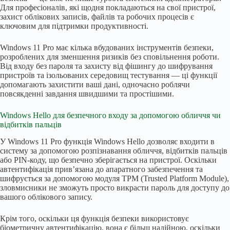
Для професіоналів, які щодня покладаються на свої пристрої,
захист облікових записів, файлів та робочих процесів є
ключовим для підтримки продуктивності.
Windows 11 Pro має кілька вбудованих інструментів безпеки,
розроблених для зменшення ризиків без сповільнення роботи.
Від входу без пароля та захисту від фішингу до шифрування
пристроїв та ізольованих середовищ тестування — ці функції
допомагають захистити ваші дані, одночасно роблячи
повсякденні завдання швидшими та простішими.
Windows Hello для безпечного входу за допомогою обличчя чи
відбитків пальців
У Windows 11 Pro функція Windows Hello дозволяє входити в
систему за допомогою розпізнавання обличчя, відбитків пальців
або PIN-коду, що безпечно зберігається на пристрої. Оскільки
автентифікація прив’язана до апаратного забезпечення та
шифрується за допомогою модуля TPM (Trusted Platform Module),
зловмисники не зможуть просто викрасти пароль для доступу до
вашого облікового запису.
Крім того, оскільки ця функція безпеки використовує
біометричну автентифікацію, вона є більш надійною, оскільки