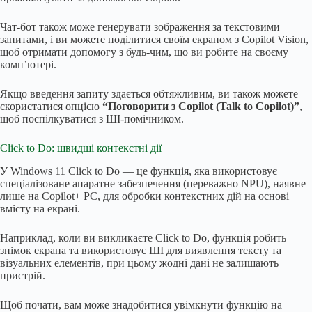
Чат-бот також може генерувати зображення за текстовими
запитами, і ви можете поділитися своїм екраном з Copilot Vision,
щоб отримати допомогу з будь-чим, що ви робите на своєму
комп’ютері.
Якщо введення запиту здається обтяжливим, ви також можете
скористатися опцією
“Поговорити з Copilot (Talk to Copilot)”
,
щоб поспілкуватися з ШІ-помічником.
Click to Do: швидші контекстні дії
У Windows 11 Click to Do — це функція, яка використовує
спеціалізоване апаратне забезпечення (переважно NPU), наявне
лише на Copilot+ PC, для обробки контекстних дій на основі
вмісту на екрані.
Наприклад, коли ви викликаєте Click to Do, функція робить
знімок екрана та використовує ШІ для виявлення тексту та
візуальних елементів, при цьому жодні дані не залишають
пристрій.
Щоб почати, вам може знадобитися увімкнути функцію на