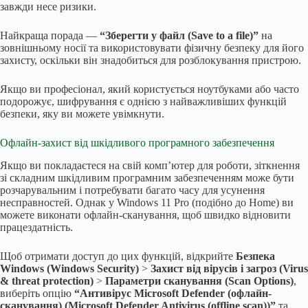
завжди несе ризики.
Найкраща порада —
“Зберегти у файл (Save to a file)”
на
зовнішньому носії та використовувати фізичну безпеку для його
захисту, оскільки він знадобиться для розблокування пристрою.
Якщо ви професіонал, який користується ноутбуками або часто
подорожує, шифрування є однією з найважливіших функцій
безпеки, яку ви можете увімкнути.
Офлайн-захист від шкідливого програмного забезпечення
Якщо ви покладаєтеся на свій комп’ютер для роботи, зіткнення
зі складним шкідливим програмним забезпеченням може бути
розчарувальним і потребувати багато часу для усунення
несправностей. Однак у Windows 11 Pro (подібно до Home) ви
можете виконати офлайн-сканування, щоб швидко відновити
працездатність.
Щоб отримати доступ до цих функцій, відкрийте
Безпека
Windows (Windows Security)
>
Захист від вірусів і загроз (Virus
& threat protection)
>
Параметри сканування (Scan Options)
,
виберіть опцію
“Антивірус Microsoft Defender (офлайн-
сканування) (Microsoft Defender Antivirus (offline scan))”
та