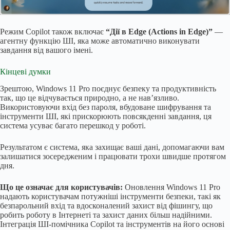
Режим Copilot також включає
“Дії в Edge (Actions in Edge)”
—
агентну функцію ШІ, яка може автоматично виконувати
завдання від вашого імені.
Кінцеві думки
Зрештою, Windows 11 Pro поєднує безпеку та продуктивність
так, що це відчувається природно, а не нав’язливо.
Використовуючи вхід без пароля, вбудоване шифрування та
інструменти ШІ, які прискорюють повсякденні завдання, ця
система усуває багато перешкод у роботі.
Результатом є система, яка захищає ваші дані, допомагаючи вам
залишатися зосередженим і працювати трохи швидше протягом
дня.
Що це означає для користувачів:
Оновлення Windows 11 Pro
надають користувачам потужніші інструменти безпеки, такі як
безпарольний вхід та вдосконалений захист від фішингу, що
робить роботу в Інтернеті та захист даних більш надійними.
Інтеграція ШІ-помічника Copilot та інструментів на його основі