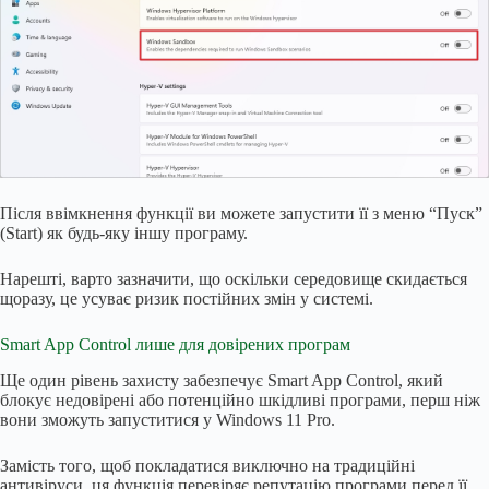
Після ввімкнення функції ви можете запустити її з меню “Пуск”
(Start) як будь-яку іншу програму.
Нарешті, варто зазначити, що оскільки середовище скидається
щоразу, це усуває ризик постійних змін у системі.
Smart App Control лише для довірених програм
Ще один рівень захисту забезпечує Smart App Control, який
блокує недовірені або потенційно шкідливі програми, перш ніж
вони зможуть запуститися у Windows 11 Pro.
Замість того, щоб покладатися виключно на традиційні
антивіруси, ця функція перевіряє репутацію програми перед її