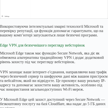
Використовуючи інтелектуальні хмарні технології Microsoft та
перевірку репутації, ця функція допомагає гарантувати, що на
вашому комп’ютері запускаються лише безпечні програми.
Edge VPN для безпечнішого перегляду вебсторінок
Microsoft Edge також має функцію Secure Network, яка діє як
обмежена альтернатива традиційному VPN і додає додатковий
рівень захисту під час перегляду вебсторінок.
VPN захищає ваше інтернет-з’єднання, направляючи ваш трафік
через безпечний сервер та шифруючи дані між вашим пристроєм
та вебсайтом, який ви відвідуєте. Це приховує вашу реальну IP-
адресу та допомагає захистити вашу активність, особливо під
час використання загальнодоступних Wi-Fi мереж.
У Microsoft Edge цей захист доступний через Secure Network —
безкоштовну послугу на базі Cloudflare, яка надає до 5 ГБ даних