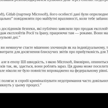
t), Gitlab (партнер Microsoft), його особисті дані були оприлюдн
ідально” повідомляти про майбутні вразливості, коли тебе забани
дослідників безпеки, які публічно заявляли про продаж експлойті
даж експлойтів Росії та Ірану, працюючи там — роками. Вони маю
ульові дні.”
, ви неминуче стаєте мішенню злочинців як на індивідуальному, т
 витрати для досягнення блискучих звітів про прибутковість для У
але в епоху ШІ швидкість, з якою Microsoft, ймовірно, опинитьс
ків так, як, здається, вони роблять зараз. Ця драма може посили
ле ніколи не було повністю впроваджено на федеральному рівні.
t полягає в спробі криміналізувати недотримання часто довільних
никнуть у цьому процесі.”