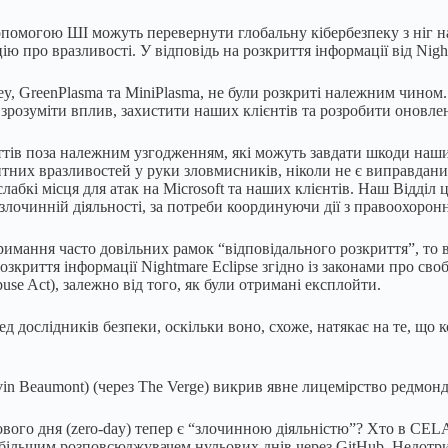
допомогою ШІ можуть перевернути глобальну кібербезпеку з ніг на
ю про вразливості. У відповідь на розкриття інформації від Night
ey, GreenPlasma та MiniPlasma, не були розкриті належним чином
зрозуміти вплив, захистити наших клієнтів та розробити оновле
тів поза належним узгодженням, які можуть завдати шкоди нашим
ентних вразливостей у руки зловмисників, ніколи не є виправдани
абкі місця для атак на Microsoft та наших клієнтів. Наш Відділ 
 злочинній діяльності, за потреби координуючи дії з правоохорон
имання часто довільних рамок “відповідального розкриття”, то вд
зкриття інформації Nightmare Eclipse згідно із законами про св
e Act), залежно від того, як були отримані експлойти.
дослідників безпеки, оскільки воно, схоже, натякає на те, що ко
n Beaumont) (через The Verge) викрив явне лицемірство редмондс
ого дня (zero-day) тепер є “злочинною діяльністю”? Хто в CELA
йбільшим розповсюджувачем нульових днів через GitHub. Недотри