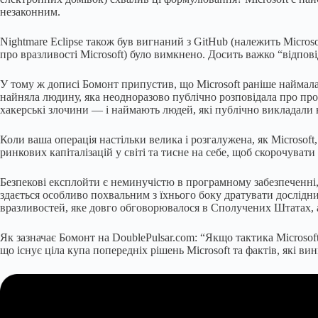
незаконним.
Nightmare Eclipse також був вигнаний з GitHub (належить Microsof
про вразливості Microsoft) було вимкнено. Досить важко “відпов
У тому ж дописі Бомонт припустив, що Microsoft раніше наймала 
найняла людину, яка неодноразово публічно розповідала про про
хакерські злочини — і наймають людей, які публічно викладали н
Коли ваша операція настільки велика і розгалужена, як Microsoft
ринкових капіталізацій у світі та тисне на себе, щоб скорочувати
Безпекові експлойти є неминучістю в програмному забезпеченні, 
здається особливо похвальним з їхнього боку дратувати дослідни
вразливостей, яке довго обговорювалося в Сполучених Штатах, а
Як зазначає Бомонт на DoublePulsar.com: “Якщо тактика Microsof
що існує ціла купа попередніх рішень Microsoft та фактів, які ви