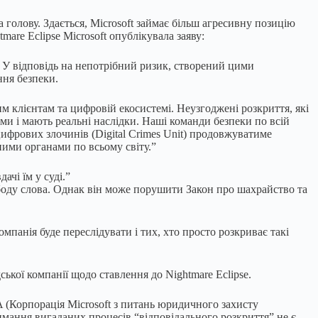
 голову. Здається, Microsoft займає більш агресивну позицію
mare Eclipse Microsoft опублікувала заяву:
. У відповідь на непотрібний ризик, створений цими
ння безпеки.
 клієнтам та цифровій екосистемі. Неузгоджені розкриття, які
ми і мають реальні наслідки. Наші команди безпеки по всій
цифрових злочинів (Digital Crimes Unit) продовжуватиме
ними органами по всьому світу.”
ачі їм у суді.”
ободу слова. Однак він може порушити Закон про шахрайство та
мпанія буде переслідувати і тих, хто просто розкриває такі
ької компанії щодо ставлення до Nightmare Eclipse.
 (Корпорація Microsoft з питань юридичного захисту
мання вигаданих процесів “відповідального розкриття” не є