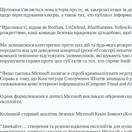
Щотижня з’являється нова історія про те, як хакерські атаки за 
щодо переслідування хакерів, а також тих, хто публікує інформаці
“Вразливості, відомі як RedSun, UnDefend, BlueHammer, YellowK
розкриттями, наші команди безпеки працювали цілодобово, щоб 
Ми залишаємося категорично проти цих дій та будь-яких розкрит
передають код для доведення концепції (proof-of-concept) непат
компанії невпинно відстежують зловмисників, які шукають такі сл
порушувати справи проти цих суб’єктів та тих, хто сприяє їхній
“Якщо тактика Microsoft полягає в спробі криміналізувати недотр
Справа в тому, що Конституція Сполучених Штатів захищала б ро
зловживання комп’ютерною інформацією (Computer Fraud and Abus
Однак формулювання в дописі Microsoft викликало обурення серед 
експлойти.
Колишній старший аналітик безпеки Microsoft Кевін Бомонт (Kevi
“Зачекайте… створення та розповсюдження експлойтів для нульов
електронних домівок) схвалив ці формулювання? Microsoft є на