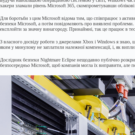
Будучи найбільшою операційною системою у світі, Windows часто
хакери зламали рівень Microsoft 365, скомпрометувавши обліков
Для боротьби з цим Microsoft відома тим, що співпрацює з актив
безпеки Microsoft, а потім повідомляють про виявлені проблеми.
експлойти за значну винагороду. Принаймні, так це працює в тео
З власного досвіду роботи з джерелами Xbox і Windows я знаю, щ
яким у минулому не заплатили належної компенсації, і, як випли
Дослідник безпеки Nightmare Eclipse нещодавно публічно розкри
безпосередньо Microsoft, щоб компанія могла їх виправити, але п