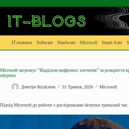
Перейти
до
вмісту
ІТ-новини
Software
Hardware
Microsoft
Smart Auto
S
Microsoft загрожує “Відділом цифрових злочинів” за розкриття в
обурена
Дмитро Колісник
31 Травня, 2026
Microsoft
Підхід Microsoft до роботи з дослідниками безпеки тривалий час