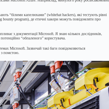
ісами Microsoft Azure. Наприклад, минулого року російськомовні
ють “білими капелюхами” (whitehat hackers), які тестують рівні
g bounty program), де етичні хакери можуть повідомляти про
ливає з документації Microsoft. Я знаю кількох дослідників,
о потенційно “обпаленого” користувача.
емах Microsoft. Зазвичай такі баги повідомляються
о з помстою.