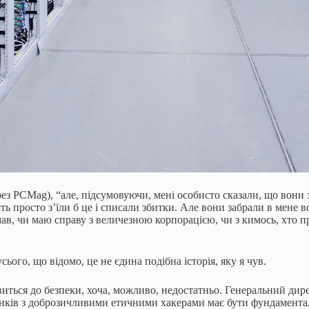
ерез PCMag), “але, підсумовуючи, мені особисто сказали, що вони
ть просто з’їли б це і списали збитки. Але вони забрали в мене в
ав, чи маю справу з величезною корпорацією, чи з кимось, хто про
сього, що відомо, це не єдина подібна історія, яку я чув.
виться до безпеки, хоча, можливо, недостатньо. Генеральний дир
унків з доброзичливими етичними хакерами має бути фундаментал