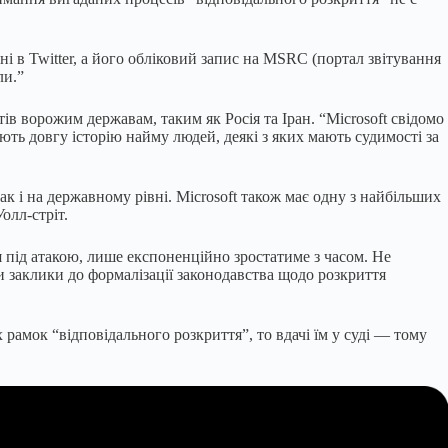
ені в Twitter, а його обліковий запис на MSRC (портал звітування
ли.”
в ворожим державам, таким як Росія та Іран. “Microsoft свідомо
ть довгу історію найму людей, деякі з яких мають судимості за
ак і на державному рівні. Microsoft також має одну з найбільших
олл-стріт.
я під атакою, лише експоненційно зростатиме з часом. Не
ти заклики до формалізації законодавства щодо розкриття
 рамок “відповідального розкриття”, то вдачі їм у суді — тому