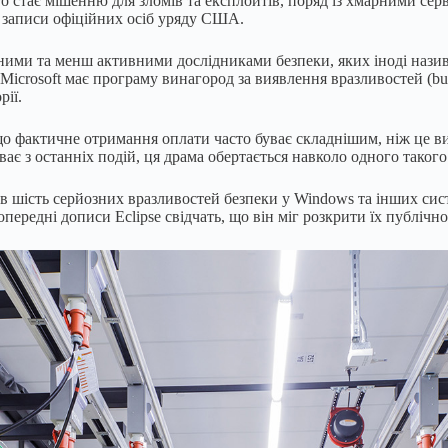
 стає мішенню для зломів та експлойтів, поряд із хмарними серв
і записи офіційних осіб уряду США.
ними та менш активними дослідниками безпеки, яких іноді назива
 Microsoft має програму винагород за виявлення вразливостей (bu
рії.
о фактичне отримання оплати часто буває складнішим, ніж це вип
ває з останніх подій, ця драма обертається навколо одного таког
в шість серйозних вразливостей безпеки у Windows та інших сист
опередні дописи Eclipse свідчать, що він міг розкрити їх публічн