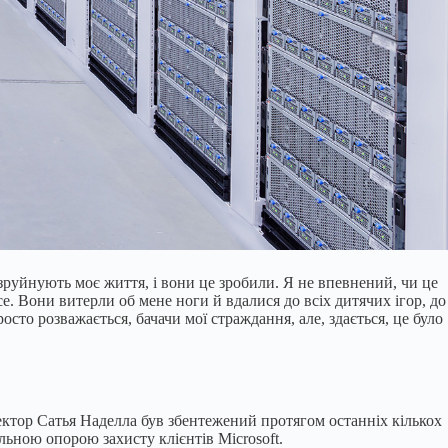
 зруйнують моє життя, і вони це зробили. Я не впевнений, чи це
се. Вони витерли об мене ноги й вдалися до всіх дитячих ігор, до
сто розважається, бачачи мої страждання, але, здається, це було
ектор Сатья Наделла був збентежений протягом останніх кількох
ьною опорою захисту клієнтів Microsoft.