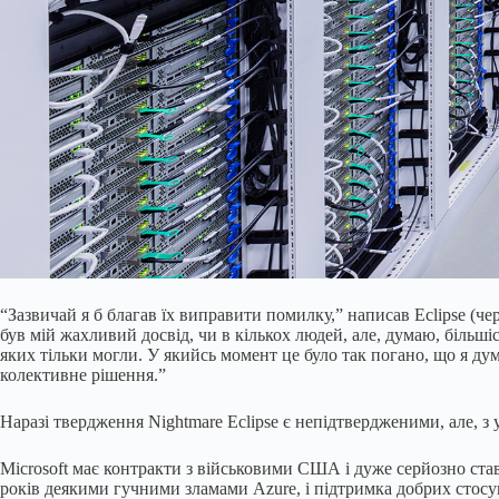
“Зазвичай я б благав їх виправити помилку,” написав Eclipse (ч
був мій жахливий досвід, чи в кількох людей, але, думаю, більшіс
яких тільки могли. У якийсь момент це було так погано, що я дум
колективне рішення.”
Наразі твердження Nightmare Eclipse є непідтвердженими, але, з у
Microsoft має контракти з військовими США і дуже серйозно ста
років деякими гучними зламами Azure, і підтримка добрих стос