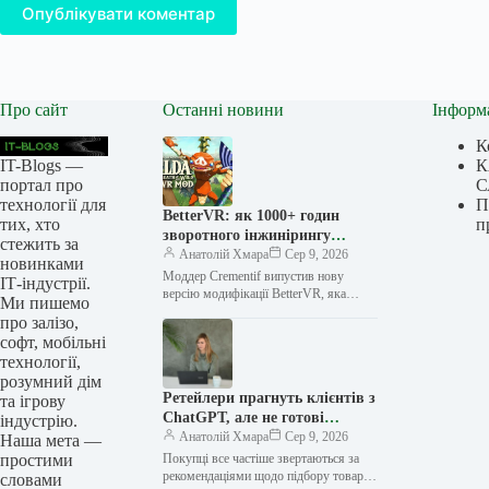
Опублікувати коментар
Про сайт
Останні новини
Інформ
К
IT-Blogs —
К
портал про
С
технології для
П
BetterVR: як 1000+ годин
тих, хто
п
зворотного інжинірингу
стежить за
двигуна Zelda перетворили
Анатолій Хмара
Сер 9, 2026
новинками
Breath of the Wild на
Моддер Crementif випустив нову
ІТ-індустрії.
повноцінне VR
версію модифікації BetterVR, яка
Ми пишемо
значно покращує досвід гри The
про залізо,
Legend of Zelda: Breath of the Wild…
софт, мобільні
технології,
розумний дім
Ретейлери прагнуть клієнтів з
та ігрову
ChatGPT, але не готові
індустрію.
ділитися з OpenAI своїми
Анатолій Хмара
Сер 9, 2026
Наша мета —
даними
простими
Покупці все частіше звертаються за
рекомендаціями щодо підбору товарів
словами