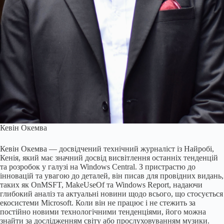
Кевін Окемва
Кевін Окемва — досвідчений технічний журналіст із Найробі,
Кенія, який має значний досвід висвітлення останніх тенденцій
та розробок у галузі на Windows Central. З пристрастю до
інновацій та увагою до деталей, він писав для провідних видань,
таких як OnMSFT, MakeUseOf та Windows Report, надаючи
глибокий аналіз та актуальні новини щодо всього, що стосується
екосистеми Microsoft. Коли він не працює і не стежить за
постійно новими технологічними тенденціями, його можна
знайти за дослідженням світу або прослуховуванням музики.