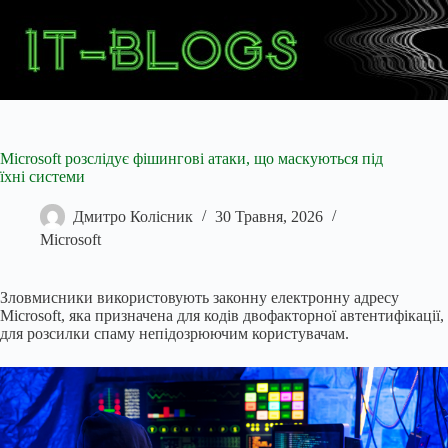
Перейти
до
вмісту
Microsoft розслідує фішингові атаки, що маскуються під
їхні системи
Дмитро Колісник
30 Травня, 2026
Microsoft
Зловмисники використовують законну електронну адресу
Microsoft, яка призначена для кодів двофакторної автентифікації,
для розсилки спаму непідозрюючим користувачам.