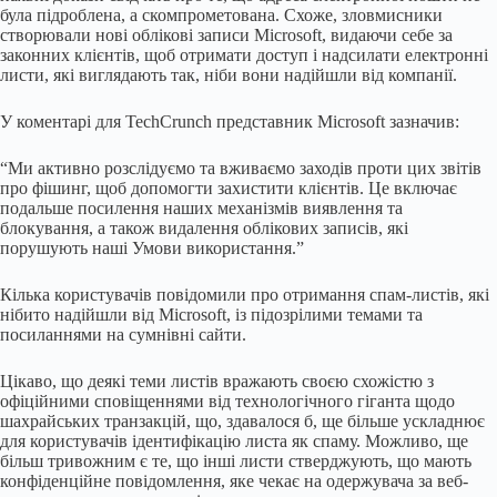
була підроблена, а скомпрометована. Схоже, зловмисники
створювали нові облікові записи Microsoft, видаючи себе за
законних клієнтів, щоб отримати доступ і надсилати електронні
листи, які виглядають так, ніби вони надійшли від компанії.
У коментарі для TechCrunch представник Microsoft зазначив:
“Ми активно розслідуємо та вживаємо заходів проти цих звітів
про фішинг, щоб допомогти захистити клієнтів. Це включає
подальше посилення наших механізмів виявлення та
блокування, а також видалення облікових записів, які
порушують наші Умови використання.”
Кілька користувачів повідомили про отримання спам-листів, які
нібито надійшли від Microsoft, із підозрілими темами та
посиланнями на сумнівні сайти.
Цікаво, що деякі теми листів вражають своєю схожістю з
офіційними сповіщеннями від технологічного гіганта щодо
шахрайських транзакцій, що, здавалося б, ще більше ускладнює
для користувачів ідентифікацію листа як спаму. Можливо, ще
більш тривожним є те, що інші листи стверджують, що мають
конфіденційне повідомлення, яке чекає на одержувача за веб-