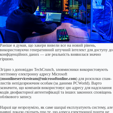
Раніше я думав, що хакери вивели все на новий рівень,
використовуючи генеративний штучний інтелект для доступу до
конфіденційних даних — але реальність виявилася значно
гіршою.
Згідно з доповіддю TechCrunch, зловмисники використовують
легітимну електронну адресу Microsoft
(
msonlineservicesteam@microsoftonline.com
) для розсилки спам-
листів непідозрюючим особам (за даними PCWorld). Варто
зазначити, що компанія використовує цю адресу для надсилання
кодів двофакторної автентифікації та інших законних сповіщень
облікового запису.
Наразі ще незрозуміло, як саме шахраї експлуатують систему, але
наявні докази свідчать про те, що адреса електронної пошти не