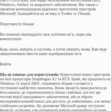
сайті з 2016 року. Він надає ексклюзивне висвітлення світу
Windows, Surface та апаратного забезпечення. Він також є
завзятим колекціонером рідкісних прототипів пристроїв
Microsoft! Залишайтеся на зв’язку в Twitter та Threads.
Переглянути більше
Ви повинні підтвердити своє публічне ім’я, перш ніж
коментувати
Будь ласка, вийдіть із системи, а потім увійдіть знову. Вам буде
запропоновано ввести ваше відображуване ім’я.
Вийти
Що це означає для користувачів:
Користувачі нових пристроїв
на базі процесорів Snapdragon X2 та RTX Spark, які працюють на
Windows 11 версії 26H1, отримають більше гнучкості у
тестуванні майбутніх оновлень. Вони зможуть приєднатися до
бета-каналу, де отримуватимуть більш стабільні, але все ще
тестові версії програмного забезпечення, або ж обрати
експериментальний канал для доступу до найновіших, але менш
стабільних розробок. Це допоможе Microsoft краще тестувати
функції, особливо для оптимізації роботи операційної системи