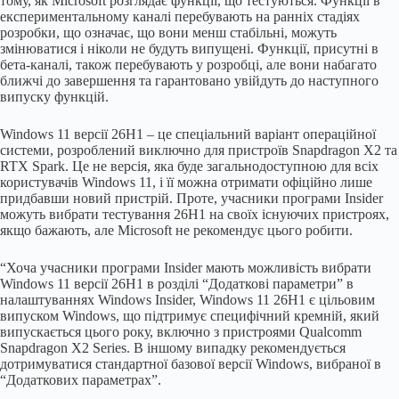
тому, як Microsoft розглядає функції, що тестуються. Функції в
експериментальному каналі перебувають на ранніх стадіях
розробки, що означає, що вони менш стабільні, можуть
змінюватися і ніколи не будуть випущені. Функції, присутні в
бета-каналі, також перебувають у розробці, але вони набагато
ближчі до завершення та гарантовано увійдуть до наступного
випуску функцій.
Windows 11 версії 26H1 – це спеціальний варіант операційної
системи, розроблений виключно для пристроїв Snapdragon X2 та
RTX Spark. Це не версія, яка буде загальнодоступною для всіх
користувачів Windows 11, і її можна отримати офіційно лише
придбавши новий пристрій. Проте, учасники програми Insider
можуть вибрати тестування 26H1 на своїх існуючих пристроях,
якщо бажають, але Microsoft не рекомендує цього робити.
“Хоча учасники програми Insider мають можливість вибрати
Windows 11 версії 26H1 в розділі “Додаткові параметри” в
налаштуваннях Windows Insider, Windows 11 26H1 є цільовим
випуском Windows, що підтримує специфічний кремній, який
випускається цього року, включно з пристроями Qualcomm
Snapdragon X2 Series. В іншому випадку рекомендується
дотримуватися стандартної базової версії Windows, вибраної в
“Додаткових параметрах”.