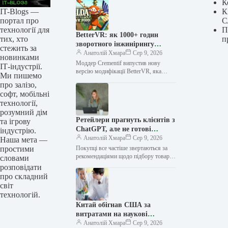
К
IT-Blogs —
К
портал про
С
технології для
П
BetterVR: як 1000+ годин
тих, хто
п
зворотного інжинірингу
стежить за
двигуна Zelda перетворили
Анатолій Хмара
Сер 9, 2026
новинками
Breath of the Wild на
Моддер Crementif випустив нову
ІТ-індустрії.
повноцінне VR
версію модифікації BetterVR, яка
Ми пишемо
значно покращує досвід гри The
про залізо,
Legend of Zelda: Breath of the Wild…
софт, мобільні
технології,
розумний дім
Ретейлери прагнуть клієнтів з
та ігрову
ChatGPT, але не готові
індустрію.
ділитися з OpenAI своїми
Анатолій Хмара
Сер 9, 2026
Наша мета —
даними
простими
Покупці все частіше звертаються за
рекомендаціями щодо підбору товарів
словами
до OpenAI ChatGPT та Google Gemini
розповідати
— роздрібні продавці прагнуть
про складний
потрапити…
світ
технологій.
Китай обігнав США за
витратами на наукові
дослідження
Анатолій Хмара
Сер 9, 2026