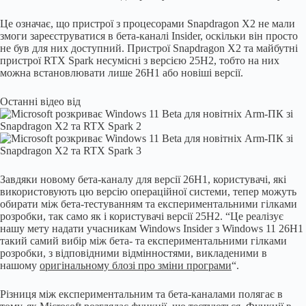
Це означає, що пристрої з процесорами Snapdragon X2 не мали
змоги зареєструватися в бета-каналі Insider, оскільки він просто
не був для них доступний. Пристрої Snapdragon X2 та майбутні
пристрої RTX Spark несумісні з версією 25H2, тобто на них
можна встановлювати лише 26H1 або новіші версії.
Останні відео від
Завдяки новому бета-каналу для версії 26H1, користувачі, які
використовують цю версію операційної системи, тепер можуть
обирати між бета-тестуванням та експериментальними гілками
розробки, так само як і користувачі версії 25H2. “Це реалізує
нашу мету надати учасникам Windows Insider з Windows 11 26H1
такий самий вибір між бета- та експериментальними гілками
розробки, з відповідними відмінностями, викладеними в
нашому
оригінальному блозі про зміни програми
“.
Різниця між експериментальним та бета-каналами полягає в