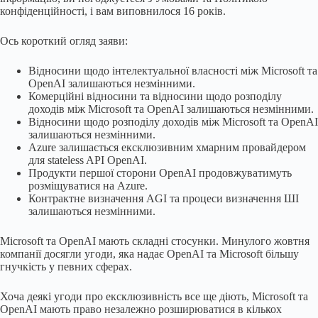
конфіденційності, і вам виповнилося 16 років.
Ось короткий огляд заяви:
Відносини щодо інтелектуальної власності між Microsoft та
OpenAI залишаються незмінними.
Комерційні відносини та відносини щодо розподілу
доходів між Microsoft та OpenAI залишаються незмінними.
Відносини щодо розподілу доходів між Microsoft та OpenAI
залишаються незмінними.
Azure залишається ексклюзивним хмарним провайдером
для stateless API OpenAI.
Продукти першої сторони OpenAI продовжуватимуть
розміщуватися на Azure.
Контрактне визначення AGI та процеси визначення ШІ
залишаються незмінними.
Microsoft та OpenAI мають складні стосунки. Минулого жовтня
компанії досягли угоди, яка надає OpenAI та Microsoft більшу
гнучкість у певних сферах.
Хоча деякі угоди про ексклюзивність все ще діють, Microsoft та
OpenAI мають право незалежно розширюватися в кількох