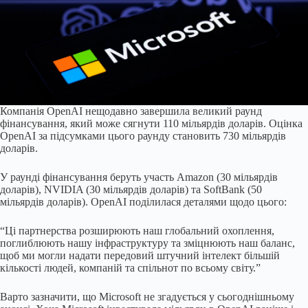
Компанія OpenAI нещодавно завершила великий раунд
фінансування, який може сягнути 110 мільярдів доларів. Оцінка
OpenAI за підсумками цього раунду становить 730 мільярдів
доларів.
У раунді фінансування беруть участь Amazon (30 мільярдів
доларів), NVIDIA (30 мільярдів доларів) та SoftBank (50
мільярдів доларів). OpenAI поділилася деталями щодо цього:
“Ці партнерства розширюють наш глобальний охоплення,
поглиблюють нашу інфраструктуру та зміцнюють наш баланс,
щоб ми могли надати передовий штучний інтелект більшій
кількості людей, компаній та спільнот по всьому світу.”
Варто зазначити, що Microsoft не згадується у сьогоднішньому