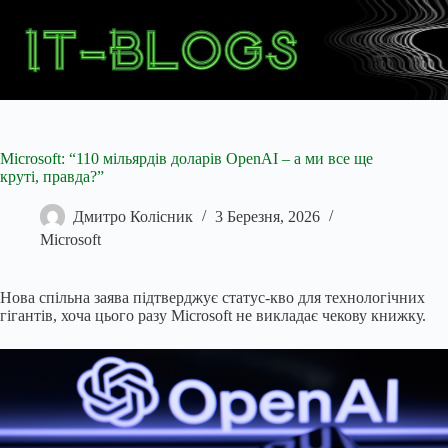
Перейти
до
вмісту
Microsoft: “110 мільярдів доларів OpenAI – а ми все ще
круті, правда?”
Дмитро Колісник
3 Березня, 2026
Microsoft
Нова спільна заява підтверджує статус-кво для технологічних
гігантів, хоча цього разу Microsoft не викладає чекову книжку.