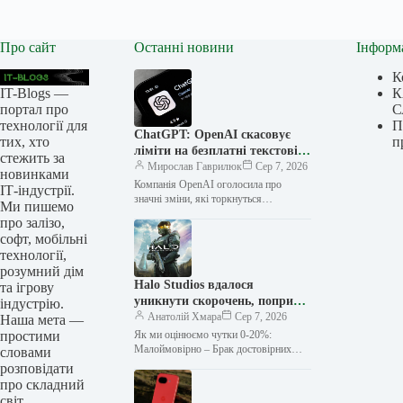
Про сайт
Останні новини
Інформ
К
IT-Blogs —
К
портал про
С
технології для
П
ChatGPT: OpenAI скасовує
тих, хто
п
ліміти на безплатні текстові
стежить за
чати
Мирослав Гаврилюк
Сер 7, 2026
новинками
Компанія OpenAI оголосила про
ІТ-індустрії.
значні зміни, які торкнуться
Ми пишемо
користувачів безплатного доступу до
про залізо,
ChatGPT, а також тих, хто
софт, мобільні
користується тарифним планом…
технології,
розумний дім
Halo Studios вдалося
та ігрову
уникнути скорочень, попри
індустрію.
невдалий старт Campaign
Анатолій Хмара
Сер 7, 2026
Наша мета —
Evolved, але 1600 робочих
простими
Як ми оцінюємо чутки 0-20%:
місць в Xbox під скорочення в
Малоймовірно – Брак достовірних
словами
джерел 21-40%: Сумнівно –
2027 році все ще під загрозою
розповідати
Залишаються певні побоювання 41-
про складний
60%: Правдоподібно – Розумні…
світ