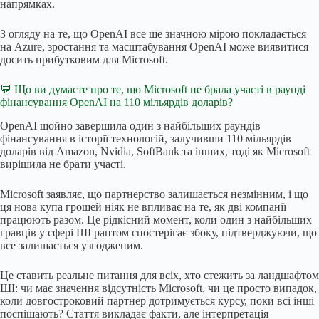
напрямках.
З огляду на те, що OpenAI все ще значною мірою покладається
на Azure, зростання та масштабування OpenAI може виявитися
досить прибутковим для Microsoft.
💬 Що ви думаєте про те, що Microsoft не брала участі в раунді
фінансування OpenAI на 110 мільярдів доларів?
OpenAI щойно завершила один з найбільших раундів
фінансування в історії технологій, залучивши 110 мільярдів
доларів від Amazon, Nvidia, SoftBank та інших, тоді як Microsoft
вирішила не брати участі.
Microsoft заявляє, що партнерство залишається незмінним, і що
ця нова купа грошей ніяк не впливає на те, як дві компанії
працюють разом. Це рідкісний момент, коли один з найбільших
гравців у сфері ШІ раптом спостерігає збоку, підтверджуючи, що
все залишається узгодженим.
Це ставить реальне питання для всіх, хто стежить за ландшафтом
ШІ: чи має значення відсутність Microsoft, чи це просто випадок,
коли довгостроковий партнер дотримується курсу, поки всі інші
поспішають? Стаття викладає факти, але інтерпретація