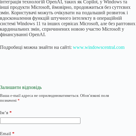
інтеграція технологій OpenAI, таких як Copilot, у Windows та
інші продукти Microsoft, ймовірно, продовжиться без суттєвих
змін. Користувачі можуть очікувати на подальший розвиток і
вдосконалення функцій штучного інтелекту в операційній
системі Windows 11 та інших сервісах Microsoft, але без раптових
кардинальних змін, спричинених новою участю Microsoft у
фінансуванні OpenAI.
Подробиці можна знайти на сайті:
www.windowscentral.com
Залишити відповідь
Ваша e-mail адреса не оприлюднюватиметься.
Обов’язкові поля
позначені
*
Ім’я
*
Email
*