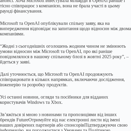
анонсі. Хоча Microsoft інвестувала мільярди в OpenAI раніше і
тісно співпрацює з компанією, вона не брала участі в цьому
раунді фінансування.
Microsoft та OpenAI опублікували спільну заяву, яка на
випередження відповідає на запитання щодо відносин між двома
компаніями.
“Жодні з сьогоднішніх оголошень жодним чином не змінюють
умови відносин між Microsoft та OpenAI, про які раніше
повідомлялося в нашому спільному блозі в жовтні 2025 року”, –
йдеться у заяві.
Далі уточнюється, що Microsoft та OpenAI продовжують
співпрацювати в кількох напрямках, включаючи дослідження,
інженерію та розробку продуктів.
Усі останні новини, огляди та посібники для відданих
користувачів Windows та Xbox.
Зв’яжіться зі мною з новинами та пропозиціями від інших
брендів Future
Отримуйте від нас електронні листи від імені
наших довірених партнерів або спонсорів
Підтверджуючи свою
інформацію, ви погоджуєтеся з Умовами та Політикою