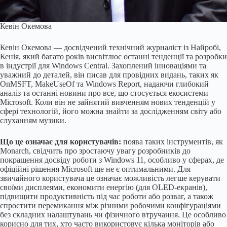
Кевін Окемова
Кевін Окемова — досвідчений технічний журналіст із Найробі,
Кенія, який багато років висвітлює останні тенденції та розробки
в індустрії для Windows Central. Захоплений інноваціями та
уважний до деталей, він писав для провідних видань, таких як
OnMSFT, MakeUseOf та Windows Report, надаючи глибокий
аналіз та останні новини про все, що стосується екосистеми
Microsoft. Коли він не зайнятий вивченням нових тенденцій у
сфері технологій, його можна знайти за дослідженням світу або
слуханням музики.
Що це означає для користувачів:
поява таких інструментів, як
Monarch, свідчить про зростаючу увагу розробників до
покращення досвіду роботи з Windows 11, особливо у сферах, де
офіційні рішення Microsoft ще не є оптимальними. Для
звичайного користувача це означає можливість легше керувати
своїми дисплеями, економити енергію (для OLED-екранів),
підвищити продуктивність під час роботи або розваг, а також
спростити перемикання між різними робочими конфігураціями
без складних налаштувань чи фізичного втручання. Це особливо
корисно для тих, хто часто використовує кілька моніторів або