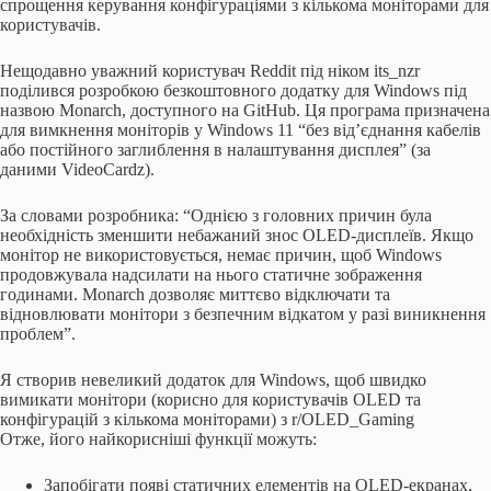
спрощення керування конфігураціями з кількома моніторами для
користувачів.
Нещодавно уважний користувач Reddit під ніком its_nzr
поділився розробкою безкоштовного додатку для Windows під
назвою Monarch, доступного на GitHub. Ця програма призначена
для вимкнення моніторів у Windows 11 “без від’єднання кабелів
або постійного заглиблення в налаштування дисплея” (за
даними VideoCardz).
За словами розробника: “Однією з головних причин була
необхідність зменшити небажаний знос OLED-дисплеїв. Якщо
монітор не використовується, немає причин, щоб Windows
продовжувала надсилати на нього статичне зображення
годинами. Monarch дозволяє миттєво відключати та
відновлювати монітори з безпечним відкатом у разі виникнення
проблем”.
Я створив невеликий додаток для Windows, щоб швидко
вимикати монітори (корисно для користувачів OLED та
конфігурацій з кількома моніторами) з r/OLED_Gaming
Отже, його найкорисніші функції можуть:
Запобігати появі статичних елементів на OLED-екранах,