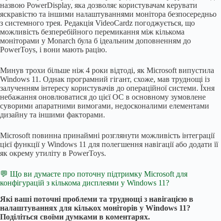
назвою PowerDisplay, яка дозволяє користувачам керувати
яскравістю та іншими налаштуваннями монітора безпосередньо
з системного трея. Редакція VideoCardz погоджується, що
можливість безперебійного перемикання між кількома
моніторами у Monarch була б ідеальним доповненням до
PowerToys, і вони мають рацію.
Минув трохи більше ніж 4 роки відтоді, як Microsoft випустила
Windows 11. Однак програмний гігант, схоже, мав труднощі із
залученням інтересу користувачів до операційної системи. Їхня
небажання оновлюватися до цієї ОС в основному зумовлене
суворими апаратними вимогами, недосконалими елементами
дизайну та іншими факторами.
Microsoft повинна принаймні розглянути можливість інтеграції
цієї функції у Windows 11 для полегшення навігації або додати її
як окрему утиліту в PowerToys.
💬 Що ви думаєте про поточну підтримку Microsoft для
конфігурацій з кількома дисплеями у Windows 11?
Які ваші поточні проблеми та труднощі з навігацією в
налаштуваннях для кількох моніторів у Windows 11?
Поділіться своїми думками в коментарях.