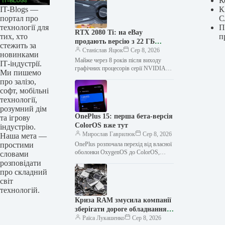
К
IT-Blogs —
К
портал про
С
технології для
П
RTX 2080 Ti: на eBay
тих, хто
п
продають версію з 22 ГБ
стежить за
пам’яті за $500
Станіслав Яцюк
Сер 8, 2026
новинками
Майже через 8 років після виходу
ІТ-індустрії.
графічних процесорів серії NVIDIA
Ми пишемо
RTX 2000, модель RTX 2080 Ti знову
про залізо,
привернула увагу користувачів…
софт, мобільні
технології,
розумний дім
OnePlus 15: перша бета-версія
та ігрову
ColorOS вже тут
індустрію.
Мирослав Гаврилюк
Сер 8, 2026
Наша мета —
простими
OnePlus розпочала перехід від власної
оболонки OxygenOS до ColorOS,
словами
запустивши першу закриту бета-
розповідати
програму для глобальних версій
про складний
смартфонів OnePlus 15 та…
світ
технологій.
Криза RAM змусила компанії
зберігати дороге обладнання,
але екс-співробітник розкрив,
Раїса Лукашенко
Сер 8, 2026