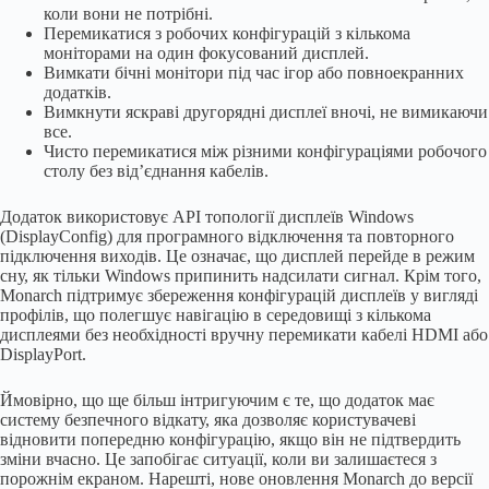
коли вони не потрібні.
Перемикатися з робочих конфігурацій з кількома
моніторами на один фокусований дисплей.
Вимкати бічні монітори під час ігор або повноекранних
додатків.
Вимкнути яскраві другорядні дисплеї вночі, не вимикаючи
все.
Чисто перемикатися між різними конфігураціями робочого
столу без від’єднання кабелів.
Додаток використовує API топології дисплеїв Windows
(DisplayConfig) для програмного відключення та повторного
підключення виходів. Це означає, що дисплей перейде в режим
сну, як тільки Windows припинить надсилати сигнал. Крім того,
Monarch підтримує збереження конфігурацій дисплеїв у вигляді
профілів, що полегшує навігацію в середовищі з кількома
дисплеями без необхідності вручну перемикати кабелі HDMI або
DisplayPort.
Ймовірно, що ще більш інтригуючим є те, що додаток має
систему безпечного відкату, яка дозволяє користувачеві
відновити попередню конфігурацію, якщо він не підтвердить
зміни вчасно. Це запобігає ситуації, коли ви залишаєтеся з
порожнім екраном. Нарешті, нове оновлення Monarch до версії