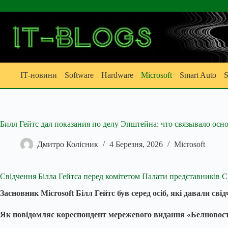
Перейти
до
вмісту
ІТ-новини
Software
Hardware
Microsoft
Smart Auto
S
Билл Гейтс дал показания по делу Эпштейна: что связывало осно
Дмитро Колісник
4 Березня, 2026
Microsoft
Свідчення Білла Гейтса перед комітетом Палати представників
Засновник Microsoft Білл Гейтс був серед осіб, які давали с
Як повідомляє кореспондент мережевого видання «Белновост