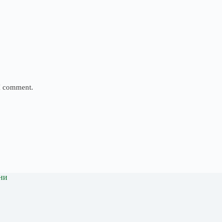
 I comment.
ни