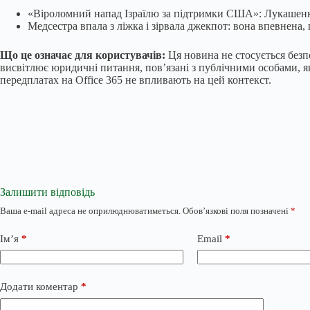
«Віроломний напад Ізраїлю за підтримки США»: Лукашенко
Медсестра впала з ліжка і зірвала джекпот: вона впевнена,
Що це означає для користувачів:
Ця новина не стосується безп
висвітлює юридичні питання, пов’язані з публічними особами, як
передплатах на Office 365 не впливають на цей контекст.
Залишити відповідь
Ваша e-mail адреса не оприлюднюватиметься.
Обов’язкові поля позначені
*
Ім’я
*
Email
*
Додати коментар
*