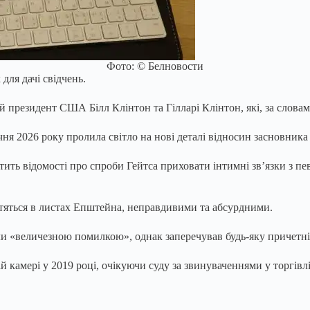
Фото: © Белновости
для дачі свідчень.
резидент США Білл Клінтон та Гілларі Клінтон, які, за словами 
чня 2026 року пролила світло на нові деталі відносин засновника
ть відомості про спроби Гейтса приховати інтимні зв’язки з пе
тяться в листах Епштейна, неправдивими та абсурдними.
ули «величезною помилкою», однак заперечував будь-яку причетні
амері у 2019 році, очікуючи суду за звинуваченнями у торгівлі 