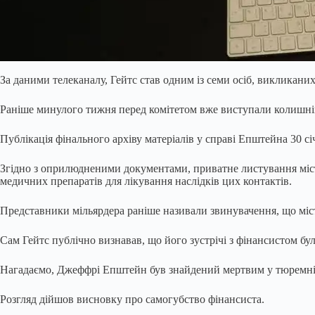
За даними телеканалу, Гейтс став одним із семи осіб, викликаних 
Раніше минулого тижня перед комітетом вже виступали колишній п
Публікація фінального архіву матеріалів у справі Епштейна 30 сі
Згідно з оприлюдненими документами, приватне листування місти
медичних препаратів для лікування наслідків цих контактів.
Представники мільярдера раніше називали звинувачення, що міс
Сам Гейтс публічно визнавав, що його зустрічі з фінансистом б
Нагадаємо, Джеффрі Епштейн був знайдений мертвим у тюремній к
Розгляд дійшов висновку про самогубство фінансиста.