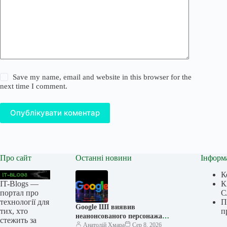
Save my name, email and website in this browser for the
next time I comment.
Опублікувати коментар
Про сайт
Останні новини
Інформ
К
IT-Blogs —
К
портал про
С
технології для
П
Google ШІ виявив
тих, хто
п
неанонсованого персонажа
стежить за
гри, якого розробник тримав
Анатолій Хмара
Сер 8, 2026