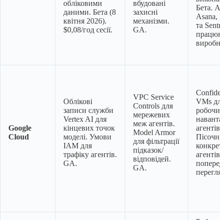
обліковими
вбудовані
Бета. A
даними. Бета (8
захисні
Asana,
квітня 2026).
механізми.
та Sent
$0,08/год сесії.
GA.
працю
виробн
Confide
VPC Service
Облікові
VMs д
Controls для
записи служби
робочи
мережевих
Vertex AI для
навант
меж агентів.
Google
кінцевих точок
агенті
Model Armor
Cloud
моделі. Умови
Пісочн
для фільтрації
IAM для
конкре
підказок/
трафіку агентів.
агентів
відповідей.
GA.
попере
GA.
перегля