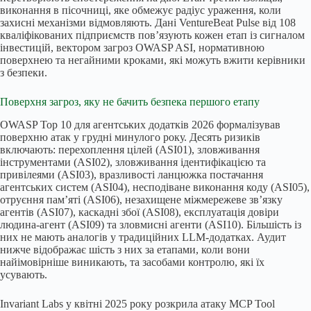
виконання в пісочниці, яке обмежує радіус ураження, коли
захисні механізми відмовляють. Дані VentureBeat Pulse від 108
кваліфікованих підприємств пов’язують кожен етап із сигналом
інвестицій, вектором загроз OWASP ASI, нормативною
поверхнею та негайними кроками, які можуть вжити керівники
з безпеки.
Поверхня загроз, яку не бачить безпека першого етапу
OWASP Top 10 для агентських додатків 2026 формалізував
поверхню атак у грудні минулого року. Десять ризиків
включають: перехоплення цілей (ASI01), зловживання
інструментами (ASI02), зловживання ідентифікацією та
привілеями (ASI03), вразливості ланцюжка постачання
агентських систем (ASI04), несподіване виконання коду (ASI05),
отруєння пам’яті (ASI06), незахищене міжмережеве зв’язку
агентів (ASI07), каскадні збої (ASI08), експлуатація довіри
людина-агент (ASI09) та зловмисні агенти (ASI10). Більшість із
них не мають аналогів у традиційних LLM-додатках. Аудит
нижче відображає шість з них за етапами, коли вони
найімовірніше виникають, та засобами контролю, які їх
усувають.
Invariant Labs у квітні 2025 року розкрила атаку MCP Tool