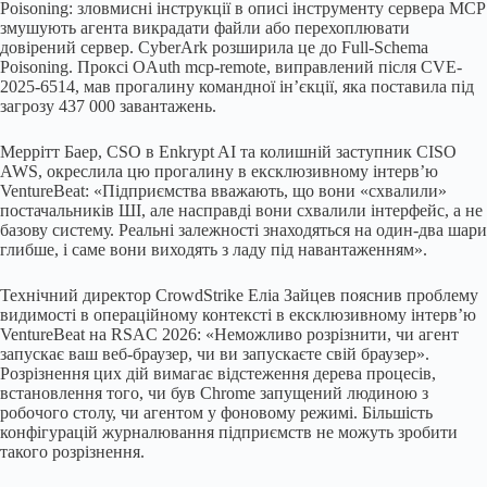
Poisoning: зловмисні інструкції в описі інструменту сервера MCP
змушують агента викрадати файли або перехоплювати
довірений сервер. CyberArk розширила це до Full-Schema
Poisoning. Проксі OAuth mcp-remote, виправлений після CVE-
2025-6514, мав прогалину командної ін’єкції, яка поставила під
загрозу 437 000 завантажень.
Меррітт Баер, CSO в Enkrypt AI та колишній заступник CISO
AWS, окреслила цю прогалину в ексклюзивному інтерв’ю
VentureBeat: «Підприємства вважають, що вони «схвалили»
постачальників ШІ, але насправді вони схвалили інтерфейс, а не
базову систему. Реальні залежності знаходяться на один-два шари
глибше, і саме вони виходять з ладу під навантаженням».
Технічний директор CrowdStrike Еліа Зайцев пояснив проблему
видимості в операційному контексті в ексклюзивному інтерв’ю
VentureBeat на RSAC 2026: «Неможливо розрізнити, чи агент
запускає ваш веб-браузер, чи ви запускаєте свій браузер».
Розрізнення цих дій вимагає відстеження дерева процесів,
встановлення того, чи був Chrome запущений людиною з
робочого столу, чи агентом у фоновому режимі. Більшість
конфігурацій журналювання підприємств не можуть зробити
такого розрізнення.