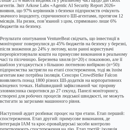
Лише 21% мають видимість у реальному часі щодо дій своїх
агентів. Звіт Arkose Labs «Agentic AI Security Report 2026»
виявив, що 97% керівників з безпеки підприємств очікують
значного інциденту, спричиненого ШІ-агентами, протягом 12
місяців. На ризик, пов’язаний з цим, спрямовано лише 6%
бюджетів на безпеку.
Результати опитування VentureBeat свідчать, що інвестиції в
моніторинг повернулися до 45% бюджетів на безпеку у березні,
після зниження до 24% у лютому, коли ранні користувачі
переорієнтовували кошти на примусове виконання в реальному
часі та пісочницю. Березнева хвиля (n=20) є показовою, але її
шаблон узгоджується з більшою лютневою вибіркою (n=50):
підприємства застрягли на етапі спостереження, тоді як їхнім
агентам вже потрібна ізоляція. Сенсори CrowdStrike Falcon
виявляють понад 1800 різних ШІ-додатків на корпоративних
кінцевих точках. Найшвидший зафіксований час прориву
зловмисника скоротився до 27 секунд. Панелі моніторингу,
створені для робочих процесів людської швидкості, не можуть
встигати за загрозами машинного рівня.
Наступний аудит розбиває процес на три етапи. Етап перший:
спостереження. Етап другий: примусове виконання, де
інтеграція IAM та крос-провайдерські засоби контролю
перетворюють спостереження на дію. Етап третій: ізоляція,