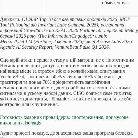
обмеження».
Джерела: OWASP Top 10 для агентських додатків 2026; MCP
Tool Poisoning від Invariant Labs (квітень 2025); розкриття
інформації CrowdStrike на RSAC 2026 Fortune 50; інцидент Meta у
березні 2026 року (The Information/Engadget); витік
Mercor/LiteLLM (Fortune, 2 квітня 2026); звіт Arkose Labs 2026
Agentic AI Security Report; VentureBeat Pulse Q1 2026.
Сценарій атаки першого етапу в цій матриці не є гіпотетичним.
Несанкціонований доступ до інструментів або даних посідав
найвище місце за страхом збою в кожній хвилі опитування
VentureBeat, зростаючи з 42% у січні до 50% у березні. Ця
траєкторія та понад 70% пріоритетність запобігання
несанкціонованим діям є двома найбільш взаємопов’язаними
сигналами в усьому наборі даних. CISO бояться саме тих атак,
які описує ця матриця, і більшість з них не впровадили засоби
контролю для їх зупинення.
Готовність хмарних провайдерів: спостереження, примусове
виконання, ізоляція
Аудит зрілості показує, де знаходиться ваша програма безпеки.