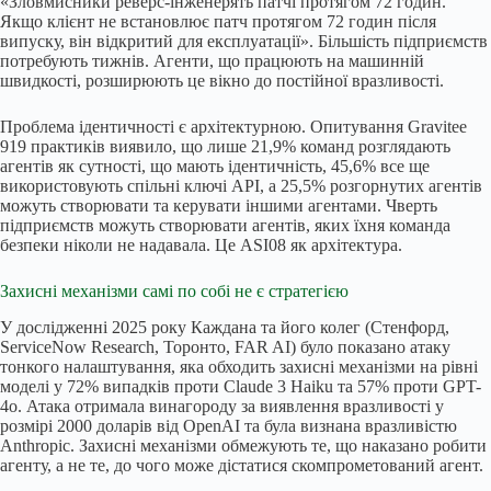
«Зловмисники реверс-інженерять патчі протягом 72 годин.
Якщо клієнт не встановлює патч протягом 72 годин після
випуску, він відкритий для експлуатації». Більшість підприємств
потребують тижнів. Агенти, що працюють на машинній
швидкості, розширюють це вікно до постійної вразливості.
Проблема ідентичності є архітектурною. Опитування Gravitee
919 практиків виявило, що лише 21,9% команд розглядають
агентів як сутності, що мають ідентичність, 45,6% все ще
використовують спільні ключі API, а 25,5% розгорнутих агентів
можуть створювати та керувати іншими агентами. Чверть
підприємств можуть створювати агентів, яких їхня команда
безпеки ніколи не надавала. Це ASI08 як архітектура.
Захисні механізми самі по собі не є стратегією
У дослідженні 2025 року Каждана та його колег (Стенфорд,
ServiceNow Research, Торонто, FAR AI) було показано атаку
тонкого налаштування, яка обходить захисні механізми на рівні
моделі у 72% випадків проти Claude 3 Haiku та 57% проти GPT-
4o. Атака отримала винагороду за виявлення вразливості у
розмірі 2000 доларів від OpenAI та була визнана вразливістю
Anthropic. Захисні механізми обмежують те, що наказано робити
агенту, а не те, до чого може дістатися скомпрометований агент.