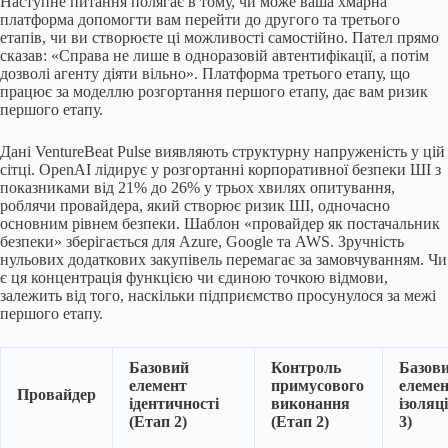
Наступне питання полягає в тому, чи може ваша хмарна
платформа допомогти вам перейти до другого та третього
етапів, чи ви створюєте ці можливості самостійно. Пател прямо
сказав: «Справа не лише в одноразовій автентифікації, а потім
дозволі агенту діяти вільно». Платформа третього етапу, що
працює за моделлю розгортання першого етапу, дає вам ризик
першого етапу.
Дані VentureBeat Pulse виявляють структурну напруженість у цій
сітці. OpenAI лідирує у розгортанні корпоративної безпеки ШІ з
показниками від 21% до 26% у трьох хвилях опитування,
роблячи провайдера, який створює ризик ШІ, одночасно
основним рівнем безпеки. Шаблон «провайдер як постачальник
безпеки» зберігається для Azure, Google та AWS. Зручність
нульових додаткових закупівель перемагає за замовчуванням. Чи
є ця концентрація функцією чи єдиною точкою відмови,
залежить від того, наскільки підприємство просунулося за межі
першого етапу.
Базовий
Контроль
Базов
елемент
примусового
елеме
Провайдер
ідентичності
виконання
ізоляці
(Етап 2)
(Етап 2)
3)