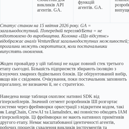
функцій
викликів API
розроб
агентів. GA.
агентів. GA.
випуще
Статус станом на 15 квітня 2026 року. GA =
загальнодоступний. Попередній перегляд/Бета = не
підготовлено до виробництва. Колонка «Що відсутнє»
відображає аналіз VentureBeat загальнодоступних можливостей;
прогалини можуть скоротитися, коли постачальники
випустять оновлення.
Жоден провайдер у цій таблиці не надає повний стек третього
етапу сьогодні. Більшість підприємств збирають ізоляцію з
існуючих хмарних будівельних блоків. Це обґрунтований вибір,
якщо він є свідомим. Очікування, поки постачальник заповнить
прогалину, не визнаючи її, не є стратегією.
Наведена вище таблиця охоплює нативні SDK від
гіперскейлерів. Значний сегмент розробників ШІ розгортає
системи через фреймворки оркестрації з відкритим кодом, такі
як LangChain, CrewAI та LlamaIndex, які повністю обходять IAM
гіперскейлерів. Ці фреймворки не мають нативних примітивів
другого етапу. Немає масштабованої ідентичності агентів,
робочих процесів схвалення викликів інструментів та