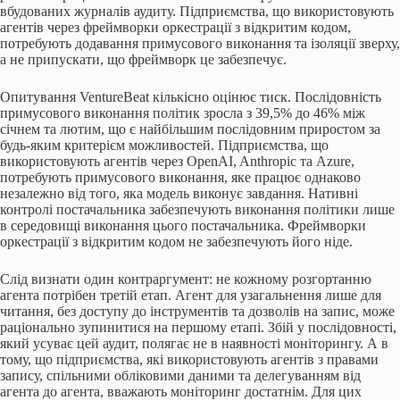
вбудованих журналів аудиту. Підприємства, що використовують
агентів через фреймворки оркестрації з відкритим кодом,
потребують додавання примусового виконання та ізоляції зверху,
а не припускати, що фреймворк це забезпечує.
Опитування VentureBeat кількісно оцінює тиск. Послідовність
примусового виконання політик зросла з 39,5% до 46% між
січнем та лютим, що є найбільшим послідовним приростом за
будь-яким критерієм можливостей. Підприємства, що
використовують агентів через OpenAI, Anthropic та Azure,
потребують примусового виконання, яке працює однаково
незалежно від того, яка модель виконує завдання. Нативні
контролі постачальника забезпечують виконання політики лише
в середовищі виконання цього постачальника. Фреймворки
оркестрації з відкритим кодом не забезпечують його ніде.
Слід визнати один контраргумент: не кожному розгортанню
агента потрібен третій етап. Агент для узагальнення лише для
читання, без доступу до інструментів та дозволів на запис, може
раціонально зупинитися на першому етапі. Збій у послідовності,
який усуває цей аудит, полягає не в наявності моніторингу. А в
тому, що підприємства, які використовують агентів з правами
запису, спільними обліковими даними та делегуванням від
агента до агента, вважають моніторинг достатнім. Для цих