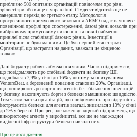
приблизно 500 опитаних організацій повідомляє про рівні
зрілості три або вище в управлінні. Сімдесят відсотків ще не
завершили перехід до третього етапу. Методологія
прогресивного примусового виконання ARMO надає вам шлях:
поведінкові профілі при спостереженні, базові рівні дозволів при
вибірковому примусовому виконанні та повні найменші
привілеї після стабілізації базових рівнів. Інвестиції в
моніторинг не були марними. Це був перший етап з трьох.
Організації, що застрягли на даних, вважали це кінцевою
точкою.
Дані бюджету роблять обмеження явним. Частка підприємств,
що повідомляють про стабільні бюджети на безпеку ШІ,
подвоїлася з 7,9% у січні до 16% у лютому за опитуванням
VentureBeat, а березневий показник становив 20%. Організації,
що розширюють розгортання агентів без збільшення інвестицій
у безпеку, накопичують борги з безпеки з машинною швидкістю.
Тим часом частка організацій, що повідомляють про відсутність
інструментів безпеки для агентів взагалі, знизилася з 13% у січні
до 5% у березні. Прогрес, але кожен двадцятий підприємець, що
використовує агентів у виробництві, все ще не має жодної
виділеної інфраструктури безпеки навколо них.
Про це дослідження