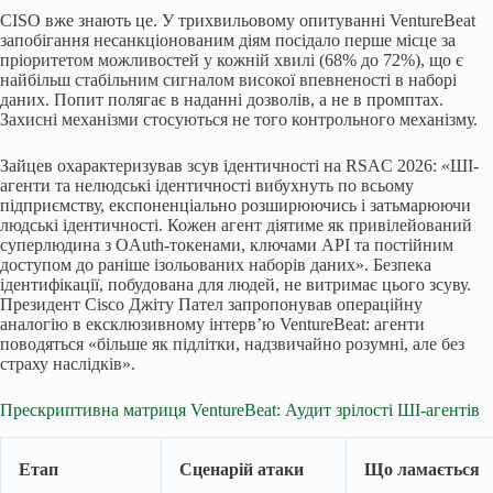
CISO вже знають це. У трихвильовому опитуванні VentureBeat
запобігання несанкціонованим діям посідало перше місце за
пріоритетом можливостей у кожній хвилі (68% до 72%), що є
найбільш стабільним сигналом високої впевненості в наборі
даних. Попит полягає в наданні дозволів, а не в промптах.
Захисні механізми стосуються не того контрольного механізму.
Зайцев охарактеризував зсув ідентичності на RSAC 2026: «ШІ-
агенти та нелюдські ідентичності вибухнуть по всьому
підприємству, експоненціально розширюючись і затьмарюючи
людські ідентичності. Кожен агент діятиме як привілейований
суперлюдина з OAuth-токенами, ключами API та постійним
доступом до раніше ізольованих наборів даних». Безпека
ідентифікації, побудована для людей, не витримає цього зсуву.
Президент Cisco Джіту Пател запропонував операційну
аналогію в ексклюзивному інтерв’ю VentureBeat: агенти
поводяться «більше як підлітки, надзвичайно розумні, але без
страху наслідків».
Прескриптивна матриця VentureBeat: Аудит зрілості ШІ-агентів
Етап
Сценарій атаки
Що ламається