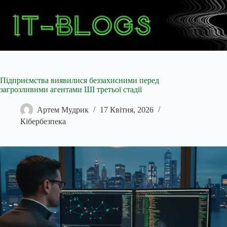
Перейти
до
вмісту
Підприємства виявилися беззахисними перед
загрозливими агентами ШІ третьої стадії
Артем Мудрик
17 Квітня, 2026
Кібербезпека