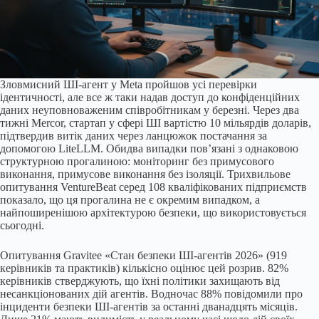
Зловмисний ШІ-агент у Meta пройшов усі перевірки
ідентичності, але все ж таки надав доступ до конфіденційних
даних неуповноваженим співробітникам у березні. Через два
тижні Mercor, стартап у сфері ШІ вартістю 10 мільярдів доларів,
підтвердив витік даних через ланцюжок постачання за
допомогою LiteLLM. Обидва випадки пов’язані з однаковою
структурною прогалиною: моніторинг без примусового
виконання, примусове виконання без ізоляції. Трихвильове
опитування VentureBeat серед 108 кваліфікованих підприємств
показало, що ця прогалина не є окремим випадком, а
найпоширенішою архітектурою безпеки, що використовується
сьогодні.
Опитування Gravitee «Стан безпеки ШІ-агентів 2026» (919
керівників та практиків) кількісно оцінює цей розрив. 82%
керівників стверджують, що їхні політики захищають від
несанкціонованих дій агентів. Водночас 88% повідомили про
інциденти безпеки ШІ-агентів за останні дванадцять місяців.