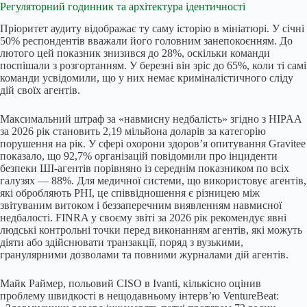
Регуляторний годинник та архітектура ідентичності
Пріоритет аудиту відображає ту саму історію в мініатюрі. У січні
50% респондентів вважали його головним занепокоєнням. До
лютого цей показник знизився до 28%, оскільки команди
поспішали з розгортанням. У березні він зріс до 65%, коли ті самі
команди усвідомили, що у них немає криміналістичного сліду
дій своїх агентів.
Максимальний штраф за «навмисну недбалість» згідно з HIPAA
за 2026 рік становить 2,19 мільйона доларів за категорію
порушення на рік. У сфері охорони здоров’я опитування Gravitee
показало, що 92,7% організацій повідомили про інциденти
безпеки ШІ-агентів порівняно із середнім показником по всіх
галузях — 88%. Для медичної системи, що використовує агентів,
які обробляють PHI, це співвідношення є різницею між
звітуваним витоком і беззаперечним виявленням навмисної
недбалості. FINRA у своєму звіті за 2026 рік рекомендує явні
людські контрольні точки перед виконанням агентів, які можуть
діяти або здійснювати транзакції, поряд з вузькими,
гранулярними дозволами та повними журналами дій агентів.
Майк Раймер, польовий CISO в Ivanti, кількісно оцінив
проблему швидкості в нещодавньому інтерв’ю VentureBeat: