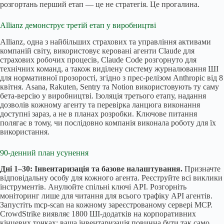
розгортань перший етап — це не стратегія. Це прогалина.
Allianz демонструє третій етап у виробництві
Allianz, одна з найбільших страхових та управління активами
компаній світу, використовує керовані агенти Claude для
страхових робочих процесів, Claude Code розгорнуто для
технічних команд, а також виділену систему журналювання ШІ
для нормативної прозорості, згідно з прес-релізом Anthropic від 8
квітня. Asana, Rakuten, Sentry та Notion використовують ту саму
бета-версію у виробництві. Ізоляція третього етапу, надання
дозволів кожному агенту та перевірка ланцюга виконання
доступні зараз, а не в планах розробки. Ключове питання
полягає в тому, чи послідовно компанія виконала роботу для їх
використання.
90-денний план усунення
Дні 1–30: Інвентаризація та базове налаштування.
Призначте
відповідальну особу для кожного агента. Реєструйте всі виклики
інструментів. Анулюйте спільні ключі API. Розгорніть
моніторинг лише для читання для всього трафіку API агентів.
Запустіть mcp-scan на кожному зареєстрованому сервері MCP.
CrowdStrike виявляє 1800 ШІ-додатків на корпоративних
кінцевих точках; ваша інвентаризація повинна бути так само