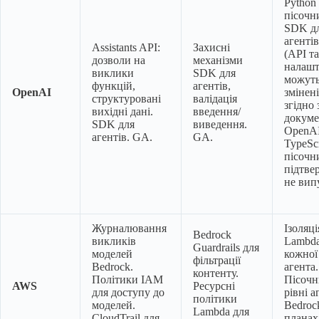
Python
пісочн
SDK д
агентів
Assistants API:
Захисні
(API та
дозволи на
механізми
налашт
виклики
SDK для
можуть
функцій,
агентів,
OpenAI
змінен
структуровані
валідація
згідно 
вихідні дані.
введення/
докуме
SDK для
виведення.
OpenAI
агентів. GA.
GA.
TypeScr
пісочн
підтве
не вип
Журналювання
Ізоляці
Bedrock
викликів
Lambda
Guardrails для
моделей
кожної
фільтрації
Bedrock.
агента
контенту.
Політики IAM
Пісочн
AWS
Ресурсні
для доступу до
рівні а
політики
моделей.
Bedroc
Lambda для
CloudTrail для
планах