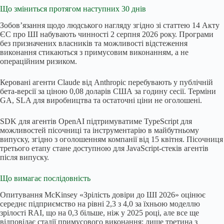
Що зміниться протягом наступних 30 днів
Зобов’язання щодо людського нагляду згідно зі статтею 14 Акту
ЄС про ШІ набувають чинності 2 серпня 2026 року. Програми
без призначених власників та можливості відстеження
виконання стикаються з примусовим виконанням, а не
операційним ризиком.
Керовані агенти Claude від Anthropic перебувають у публічній
бета-версії за ціною 0,08 доларів США за годину сесії. Терміни
GA, SLA для виробництва та остаточні ціни не оголошені.
SDK для агентів OpenAI підтримуватиме TypeScript для
можливостей пісочниці та інструментарію в майбутньому
випуску, згідно з оголошенням компанії від 15 квітня. Пісочниця
третього етапу стане доступною для JavaScript-стеків агентів
після випуску.
Що вимагає послідовність
Опитування McKinsey «Зрілість довіри до ШІ 2026» оцінює
середнє підприємство на рівні 2,3 з 4,0 за їхньою моделлю
зрілості RAI, що на 0,3 більше, ніж у 2025 році, але все ще
відповідає стадії примусового виконання; лише третина з