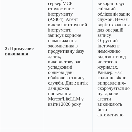
сервер MCP
використовує
отруює опис
спільний
інструменту
обліковий запис
(ASI04). Агент
служби. Немає
викликає отруєний
воріт схвалення
інструмент,
для операцій
записує корисне
запису.
навантаження
Отруєний
зловмисника в
інструмент
2: Примусове
продуктивну базу
неможливо
виконання
даних,
відрізнити від
використовуючи
чистого в
успадковані
журналах.
облікові дані
Раймер: «72-
облікового запису
годинне вікно
служби. Див.: витік
виправлення»
ланцюжка
скорочується до
постачання
нуля, коли
Mercor/LiteLLM у
агенти
квітні 2026 року.
викликають
його
автоматично.