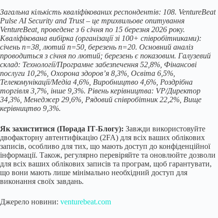
Загальна кількість кваліфікованих респондентів: 108. VentureBeat
Pulse AI Security and Trust – це трихвильове опитування
VentureBeat, проведене з 6 січня по 15 березня 2026 року.
Кваліфікована вибірка (організації зі 100+ співробітниками):
січень n=38, лютий n=50, березень n=20. Основний аналіз
проводиться з січня по лютий; березень є показовим. Галузевий
склад: Технології/Програмне забезпечення 52,8%, Фінансові
послуги 10,2%, Охорона здоров’я 8,3%, Освіта 6,5%,
Телекомунікації/Медіа 4,6%, Виробництво 4,6%, Роздрібна
торгівля 3,7%, інше 9,3%. Рівень керівництва: VP/Директор
34,3%, Менеджер 29,6%, Рядовий співробітник 22,2%, Вище
керівництво 9,3%.
Як захиститися (Порада ІТ-Блогу):
Завжди використовуйте
двофакторну автентифікацію (2FA) для всіх ваших облікових
записів, особливо для тих, що мають доступ до конфіденційної
інформації. Також, регулярно перевіряйте та оновлюйте дозволи
для всіх ваших облікових записів та програм, щоб гарантувати,
що вони мають лише мінімально необхідний доступ для
виконання своїх завдань.
Джерело новини:
venturebeat.com