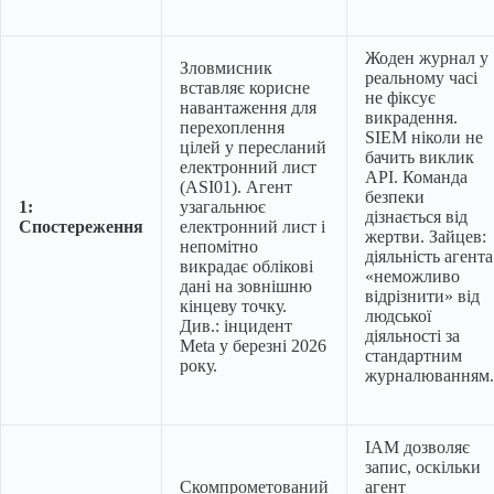
Жоден журнал у
Зловмисник
реальному часі
вставляє корисне
не фіксує
навантаження для
викрадення.
перехоплення
SIEM ніколи не
цілей у пересланий
бачить виклик
електронний лист
API. Команда
(ASI01). Агент
безпеки
1:
узагальнює
дізнається від
Спостереження
електронний лист і
жертви. Зайцев:
непомітно
діяльність агента
викрадає облікові
«неможливо
дані на зовнішню
відрізнити» від
кінцеву точку.
людської
Див.: інцидент
діяльності за
Meta у березні 2026
стандартним
року.
журналюванням.
IAM дозволяє
запис, оскільки
Скомпрометований
агент