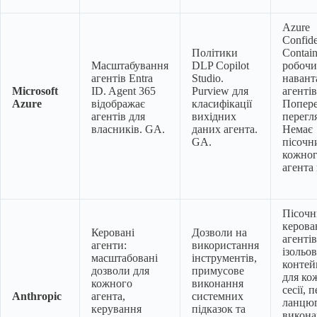
Azure
Confide
Політики
Contain
Масштабування
DLP Copilot
робочи
агентів Entra
Studio.
навант
Microsoft
ID. Agent 365
Purview для
агентів
Azure
відображає
класифікації
Попере
агентів для
вихідних
перегл
власників. GA.
даних агента.
Немає
GA.
пісочн
кожно
агента
Пісочн
керова
Керовані
Дозволи на
агентів
агенти:
використання
ізольов
масштабовані
інструментів,
контей
дозволи для
примусове
для ко
кожного
виконання
сесії, 
Anthropic
агента,
системних
ланцю
керування
підказок та
викона