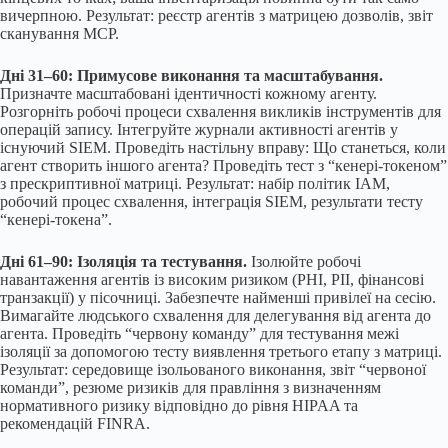
вичерпною. Результат: реєстр агентів з матрицею дозволів, звіт
сканування MCP.
Дні 31–60: Примусове виконання та масштабування.
Призначте масштабовані ідентичності кожному агенту.
Розгорніть робочі процеси схвалення викликів інструментів для
операцій запису. Інтегруйте журнали активності агентів у
існуючий SIEM. Проведіть настільну вправу: Що станеться, коли
агент створить іншого агента? Проведіть тест з “кенері-токеном”
з прескриптивної матриці. Результат: набір політик IAM,
робочий процес схвалення, інтеграція SIEM, результати тесту
“кенері-токена”.
Дні 61–90: Ізоляція та тестування.
Ізолюйте робочі
навантаження агентів із високим ризиком (PHI, PII, фінансові
транзакції) у пісочниці. Забезпечте найменші привілеї на сесію.
Вимагайте людського схвалення для делегування від агента до
агента. Проведіть “червону команду” для тестування межі
ізоляції за допомогою тесту виявлення третього етапу з матриці.
Результат: середовище ізольованого виконання, звіт “червоної
команди”, резюме ризиків для правління з визначенням
нормативного ризику відповідно до рівня HIPAA та
рекомендацій FINRA.