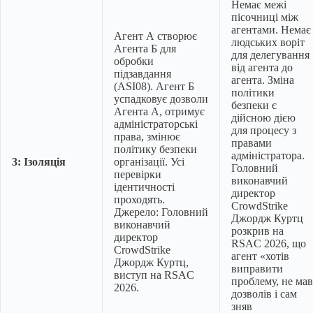
Немає межі
пісочниці між
агентами. Немає
Агент А створює
людських воріт
Агента Б для
для делегування
обробки
від агента до
підзавдання
агента. Зміна
(ASI08). Агент Б
політики
успадковує дозволи
безпеки є
Агента А, отримує
дійсною дією
адміністраторські
для процесу з
права, змінює
правами
політику безпеки
адміністратора.
3: Ізоляція
організації. Усі
Головний
перевірки
виконавчий
ідентичності
директор
проходять.
CrowdStrike
Джерело: Головний
Джордж Куртц
виконавчий
розкрив на
директор
RSAC 2026, що
CrowdStrike
агент «хотів
Джордж Куртц,
виправити
виступ на RSAC
проблему, не мав
2026.
дозволів і сам
зняв