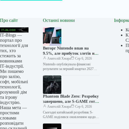
Про сайт
Останні новини
Інформ
К
IT-Blogs —
К
портал про
С
технології для
П
Виторг Nintendo впав на
тих, хто
п
9.5%, але прибуток злетів на
стежить за
150% завдяки
Анатолій Хмара
Сер 6, 2026
новинками
високонаприбутному
Nintendo опублікувала фінансові
ІТ-індустрії.
програмному забезпеченню та
результати за перший квартал 2027
Ми пишемо
фінансового року (квітень-червень
поверненню мита
про залізо,
2026 року), показавши незвичайний
софт, мобільні
розрив між доходами компанії та…
технології,
розумний дім
Phantom Blade Zero: Розробку
та ігрову
завершено, але S-GAME готує
індустрію.
сюрприз до старту попередніх
Анатолій Хмара
Сер 6, 2026
Наша мета —
замовлень 11 серпня
простими
Сьогодні китайський розробник S-
GAME поділився оновленням щодо
словами
своєї майбутньої гри Phantom Blade
розповідати
Zero, повідомивши, що розробка
про складний