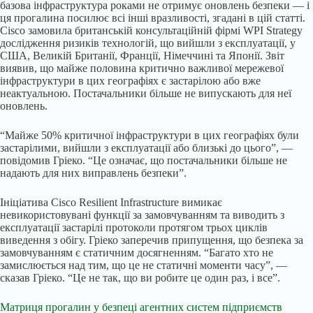
базова інфраструктура роками не отримує оновлень безпеки — і
ця прогалина посилює всі інші вразливості, згадані в цій статті.
Cisco замовила британській консультаційній фірмі WPI Strategy
дослідження ризиків технологій, що вийшли з експлуатації, у
США, Великій Британії, Франції, Німеччині та Японії. Звіт
виявив, що майже половина критично важливої мережевої
інфраструктури в цих географіях є застарілою або вже
неактуальною. Постачальники більше не випускають для неї
оновлень.
“Майже 50% критичної інфраструктури в цих географіях були
застарілими, вийшли з експлуатації або близькі до цього”, —
повідомив Гріеко. “Це означає, що постачальники більше не
надають для них виправлень безпеки”.
Ініціатива Cisco Resilient Infrastructure вимикає
невикористовувані функції за замовчуванням та виводить з
експлуатації застарілі протоколи протягом трьох циклів
виведення з обігу. Гріеко заперечив припущення, що безпека за
замовчуванням є статичним досягненням. “Багато хто не
замислюється над тим, що це не статичні моменти часу”, —
сказав Гріеко. “Це не так, що ви робите це один раз, і все”.
Матриця прогалин у безпеці агентних систем підприємств