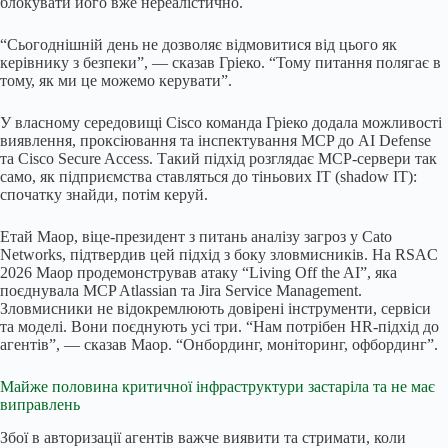
блокувати його вже нереалістично.
“Сьогоднішній день не дозволяє відмовитися від цього як
керівнику з безпеки”, — сказав Гріеко. “Тому питання полягає в
тому, як ми це можемо керувати”.
У власному середовищі Cisco команда Гріеко додала можливості
виявлення, проксіювання та інспектування MCP до AI Defense
та Cisco Secure Access. Такий підхід розглядає MCP-сервери так
само, як підприємства ставляться до тіньових ІТ (shadow IT):
спочатку знайди, потім керуй.
Етай Маор, віце-президент з питань аналізу загроз у Cato
Networks, підтвердив цей підхід з боку зловмисників. На RSAC
2026 Маор продемонстрував атаку “Living Off the AI”, яка
поєднувала MCP Atlassian та Jira Service Management.
Зловмисники не відокремлюють довірені інструменти, сервіси
та моделі. Вони поєднують усі три. “Нам потрібен HR-підхід до
агентів”, — сказав Маор. “Онбординг, моніторинг, офбординг”.
Майже половина критичної інфраструктури застаріла та не має
виправлень
Збої в авторизації агентів важче виявити та стримати, коли