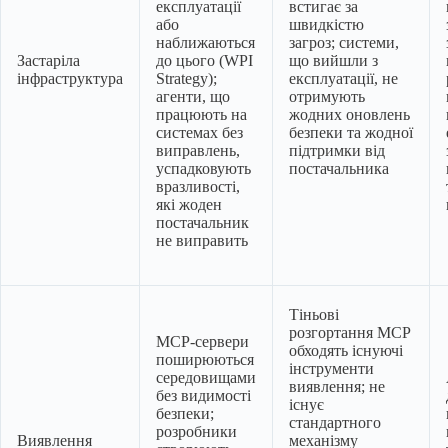
експлуатації
встигає за
або
швидкістю
наближаються
загроз; системи,
Застаріла
до цього (WPI
що вийшли з
інфраструктура
Strategy);
експлуатації, не
агенти, що
отримують
працюють на
жодних оновлень
системах без
безпеки та жодної
виправлень,
підтримки від
успадковують
постачальника
вразливості,
які жоден
постачальник
не виправить
Тіньові
розгортання MCP
MCP-сервери
обходять існуючі
поширюються
інструменти
середовищами
виявлення; не
без видимості
існує
безпеки;
стандартного
розробники
Виявлення
механізму