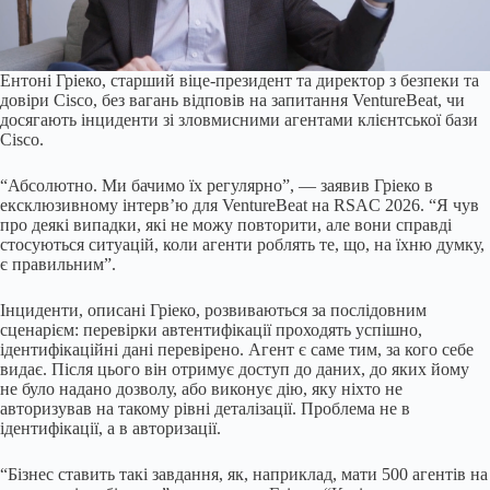
Ентоні Гріеко, старший віце-президент та директор з безпеки та
довіри Cisco, без вагань відповів на запитання VentureBeat, чи
досягають інциденти зі зловмисними агентами клієнтської бази
Cisco.
“Абсолютно. Ми бачимо їх регулярно”, — заявив Гріеко в
ексклюзивному інтерв’ю для VentureBeat на RSAC 2026. “Я чув
про деякі випадки, які не можу повторити, але вони справді
стосуються ситуацій, коли агенти роблять те, що, на їхню думку,
є правильним”.
Інциденти, описані Гріеко, розвиваються за послідовним
сценарієм: перевірки автентифікації проходять успішно,
ідентифікаційні дані перевірено. Агент є саме тим, за кого себе
видає. Після цього він отримує доступ до даних, до яких йому
не було надано дозволу, або виконує дію, яку ніхто не
авторизував на такому рівні деталізації. Проблема не в
ідентифікації, а в авторизації.
“Бізнес ставить такі завдання, як, наприклад, мати 500 агентів на