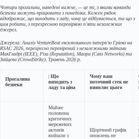
Чотири прогалини, наведені нижче, — це ті, з якими команди
безпеки можуть працювати з понеділка. Кожен рядок
відображає, що виходить з ладу, чому це відбувається, та що з
цим робити, з перехресною перевіркою п’яти незалежних
джерел.
Джерела: Аналіз VentureBeat ексклюзивного інтерв’ю Гріеко на
RSAC 2026, перехресно перевірений з незалежними звітами
МакГладрі (IEEE), Різа (Reputation), Маора (Cato Networks) та
Зайцева (CrowdStrike). Травень 2026 р.
|
Що
Чому ваш
Прогалина
виходить з
поточний стек не
безпеки
ладу та ціна
виявляє цього
Майже
половина
критичних
мережевих
активів
Щорічний графік
вийшли з
оновлень не