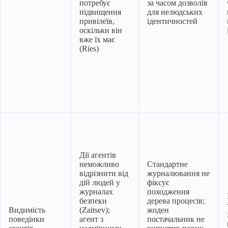
потребує
за часом дозволів
підвищення
для нелюдських
привілеїв,
ідентичностей
оскільки він
вже їх має
(Ries)
Дії агентів
неможливо
Стандартне
відрізнити від
журналювання не
дій людей у
фіксує
журналах
походження
безпеки
дерева процесів;
Видимість
(Zaitsev);
жоден
поведінки
агент з
постачальник не