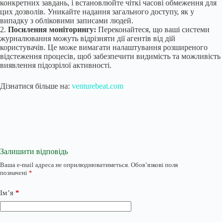
конкретних завдань, і встановлюйте чіткі часові обмеження для
цих дозволів. Уникайте надання загального доступу, як у
випадку з обліковими записами людей.
2.
Посилення моніторингу:
Переконайтеся, що ваші системи
журналювання можуть відрізняти дії агентів від дій
користувачів. Це може вимагати налаштування розширеного
відстеження процесів, щоб забезпечити видимість та можливість
виявлення підозрілої активності.
Дізнатися більше на:
venturebeat.com
Залишити відповідь
Ваша e-mail адреса не оприлюднюватиметься.
Обов’язкові поля
позначені
*
Ім’я
*