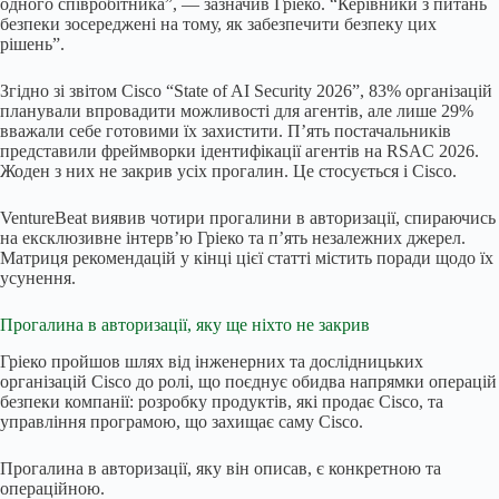
одного співробітника”, — зазначив Гріеко. “Керівники з питань
безпеки зосереджені на тому, як забезпечити безпеку цих
рішень”.
Згідно зі звітом Cisco “State of AI Security 2026”, 83% організацій
планували впровадити можливості для агентів, але лише 29%
вважали себе готовими їх захистити. П’ять постачальників
представили фреймворки ідентифікації агентів на RSAC 2026.
Жоден з них не закрив усіх прогалин. Це стосується і Cisco.
VentureBeat виявив чотири прогалини в авторизації, спираючись
на ексклюзивне інтерв’ю Гріеко та п’ять незалежних джерел.
Матриця рекомендацій у кінці цієї статті містить поради щодо їх
усунення.
Прогалина в авторизації, яку ще ніхто не закрив
Гріеко пройшов шлях від інженерних та дослідницьких
організацій Cisco до ролі, що поєднує обидва напрямки операцій
безпеки компанії: розробку продуктів, які продає Cisco, та
управління програмою, що захищає саму Cisco.
Прогалина в авторизації, яку він описав, є конкретною та
операційною.