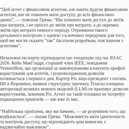
“Цей агент є фінансовим агентом, але навіть будучи фінансовим
агентом, він не повинен мати доступу до всіх фінансових
даних”, — пояснив Гріеко. “Він повинен мати доступ до звітів
про витрати, і не просто до звітів про витрати, а до окремих
звітів про витрати певного періоду. Отримання такого
детального контролю є однією з ключових передумов для того,
щоб ми могли сказати “так” багатьом розробкам, пов’язаним з
агентами”.
Незалежні експерти підтвердили цю тенденцію під час RSAC
2026. Кейн МакГладрі, старший член IEEE, повідомив
VentureBeat, що організації за замовчуванням клонують профілі
користувачів для агентів, і розповсюдження дозволів
починається з першого дня. Картер Різ, віце-президент з питань
ШІ в Reputation, виявив структурну причину. Пласка площина
авторизації великих мовних моделей (LLM) не враховує дозволи
користувачів, зазначив Різ. Агент на такій площині не потребує
підвищення привілеїв — він вже їх має.
“Найбільша проблема, яку ми бачимо, — це розуміння того, що
відбувається”, — сказав Гріеко. “Можливість мати ідентичність
та контроль доступу, що відповідають цим вимогам, є
надзвичайно важливою”.