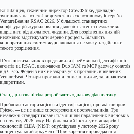
Елія Зайцев, технічний директор CrowdStrike, докладно
зупинився на аспекті видимості в ексклюзивному інтерв’ю
VentureBeat на RSAC 2026. У більшості стандартних
конфігурацій журналювання діяльність агента неможливо
відрізнити від діяльності людини. Для розрізнення цих дій
необхідно відстежувати дерево процесів. Більшість
корпоративних систем журналювання не можуть здійснити
такого розрізнення.
П’ять постачальників представили фреймворки ідентифікації
агентів на RSAC, включаючи Duo IAM та MCP gateway controls
від Cisco. Жоден з них не закрив усіх прогалин, виявлених
VentureBeat. Чотири прогалини, описані нижче, залишаються
відкритими.
Стандартизовані тіла розробляють однакову діагностику
Проблеми з авторизацією та ідентифікацією, про які говорив
Гріеко, — це не лише спостереження постачальників. Три
незалежні стандартизовані тіла дійшли паралельних висновків
на початку 2026 року. Національний інститут стандартів і
технологій США (NIST) опублікував у лютому 2026 року
концептуальний документ “Прискорення впровадження