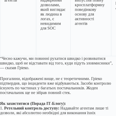
агентів
надмірними
випустив повну
дозволами,
кросплатформну
який виглядає
поведінкову
як людина в
основу для
логах, є
активності
невидимим
агентів
для SOC
“Чесно кажучи, ми повинні рухатися швидко і розвиватися
швидко, щоб не відставати від того, куди підуть зловмисники”,
— сказав Гріеко.
Прогалини, відображені вище, не є теоретичними. Гріеко
підтвердив, що інциденти вже відбуваються. Засоби контролю
існують по частинах у багатьох постачальників. Жоден
постачальник ще не зібрав повний стек.
Як захиститися (Порада ІТ-Блогу):
1.
Ретельний контроль доступу:
Надавайте агентам лише ті
дозволи, які абсолютно необхідні для виконання їхніх