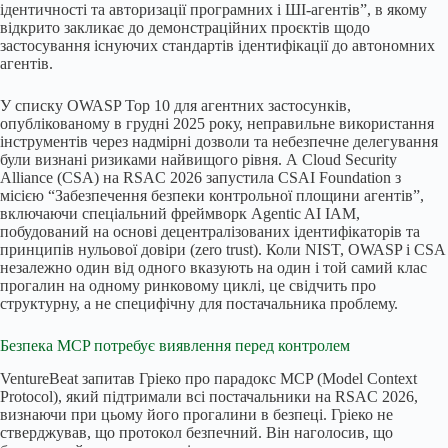
ідентичності та авторизації програмних і ШІ-агентів”, в якому
відкрито закликає до демонстраційних проєктів щодо
застосування існуючих стандартів ідентифікації до автономних
агентів.
У списку OWASP Top 10 для агентних застосунків,
опублікованому в грудні 2025 року, неправильне використання
інструментів через надмірні дозволи та небезпечне делегування
були визнані ризиками найвищого рівня. А Cloud Security
Alliance (CSA) на RSAC 2026 запустила CSAI Foundation з
місією “Забезпечення безпеки контрольної площини агентів”,
включаючи спеціальний фреймворк Agentic AI IAM,
побудований на основі децентралізованих ідентифікаторів та
принципів нульової довіри (zero trust). Коли NIST, OWASP і CSA
незалежно один від одного вказують на один і той самий клас
прогалин на одному ринковому циклі, це свідчить про
структурну, а не специфічну для постачальника проблему.
Безпека MCP потребує виявлення перед контролем
VentureBeat запитав Гріеко про парадокс MCP (Model Context
Protocol), який підтримали всі постачальники на RSAC 2026,
визнаючи при цьому його прогалини в безпеці. Гріеко не
стверджував, що протокол безпечний. Він наголосив, що