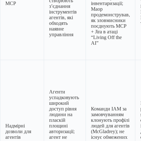
створюють
MCP
інвентаризації;
з’єднання
Маор
інструментів
продемонстрував,
агентів, які
як зловмисники
обходять
поєднують MCP
наявне
+ Jira в атаці
управління
“Living Off the
AI”
Агенти
успадковують
широкий
доступ рівня
Команди IAM за
людини на
замовчуванням
пласкій
клонують профілі
Надмірні
площині
людей для агентів
дозволи для
авторизації;
(McGladrey); не
агентів
агент не
існує обмежених