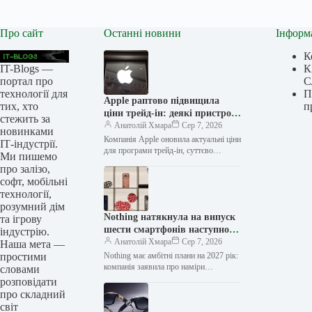
Про сайт
Останні новини
Інформ
К
IT-Blogs —
К
портал про
С
технології для
П
Apple раптово підвищила
тих, хто
п
ціни трейд-ін: деякі пристрої
стежить за
стали дорожчими майже на
Анатолій Хмара
Сер 7, 2026
новинками
30%
Компанія Apple оновила актуальні ціни
ІТ-індустрії.
для програми трейд-ін, суттєво
Ми пишемо
підвищивши вартість обміну більшості
про залізо,
своїх пристроїв. Деякі моделі тепер
софт, мобільні
оцінюються майже…
технології,
розумний дім
Nothing натякнула на випуск
та ігрову
шести смартфонів наступного
індустрію.
року — “вдвічі більше”, ніж
Анатолій Хмара
Сер 7, 2026
Наша мета —
цьогоріч
простими
Nothing має амбітні плани на 2027 рік:
компанія заявила про наміри
словами
випустити “вдвічі більше” смартфонів,
розповідати
ніж у 2026 році, тобто…
про складний
світ