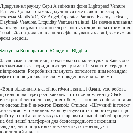
Лідерування раунду Серії А здійснив фонд Lightspeed Venture
Partners. До нього також долучилися вже наявні інвестори,
зокрема Mantis VC, SV Angel, Operator Partners, Kearny Jackson,
Daybreak Ventures, Litquidity Ventures та інші. Це значне вливання
капіталу відбувається лише через шість місяців після отримання
10 мільйонів доларів посівного фінансування у січні, яке очолив
фонд Sequoia.
Фокус на Корпоративні Юридичні Відділи
За словами засновників, початкова база користувачів Sandstone
складатиметься з юридичних департаментів малих та середніх
підприємств. Розробники планують допомогти цим командам
ефективніше управляти своїми щоденними викликами.
«Вони відкривають свої ноутбуки вранці, і бачать усю роботу,
що надійшла через різні канали: чи то повідомлення у Slack,
електронні листи, чи завдання з Jira», — розповів співзасновник
та операційний директор Джаррід Стрідом. «Штучний інтелект
допомагає їм правильно маршрутизувати та пріоритезувати цю
роботу, а потім вони можуть створювати власні робочі процеси
на базі нашої платформи для безпосереднього виконання
завдань, чи то підготовка документів, їх перегляд, чи
юридичний аналіз».