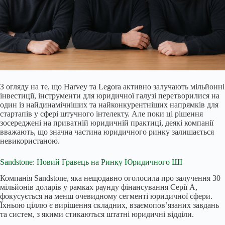
З огляду на те, що Harvey та Legora активно залучають мільйонні
інвестиції, інструменти для юридичної галузі перетворилися на
один із найдинамічніших та найконкурентніших напрямків для
стартапів у сфері штучного інтелекту. Але поки ці рішення
зосереджені на приватній юридичній практиці, деякі компанії
вважають, що значна частина юридичного ринку залишається
невикористаною.
Sandstone: Новий Гравець на Ринку Юридичного ШІ
Компанія Sandstone, яка нещодавно оголосила про залучення 30
мільйонів доларів у рамках раунду фінансування Серії А,
фокусується на менш очевидному сегменті юридичної сфери.
Їхньою ціллю є вирішення складних, взаємопов’язаних завдань
та систем, з якими стикаються штатні юридичні відділи.