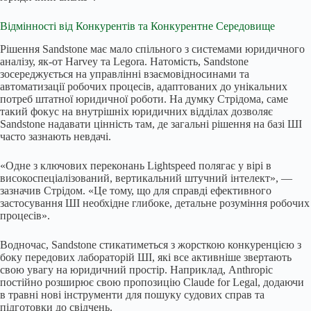
Відмінності від Конкурентів та Конкурентне Середовище
Рішення Sandstone має мало спільного з системами юридичного
аналізу, як-от Harvey та Legora. Натомість, Sandstone
зосереджується на управлінні взаємовідносинами та
автоматизації робочих процесів, адаптованих до унікальних
потреб штатної юридичної роботи. На думку Стрідома, саме
такий фокус на внутрішніх юридичних відділах дозволяє
Sandstone надавати цінність там, де загальні рішення на базі ШІ
часто зазнають невдачі.
«Одне з ключових переконань Lightspeed полягає у вірі в
високоспеціалізований, вертикальний штучний інтелект», —
зазначив Стрідом. «Це тому, що для справді ефективного
застосування ШІ необхідне глибоке, детальне розуміння робочих
процесів».
Водночас, Sandstone стикатиметься з жорсткою конкуренцією з
боку передових лабораторій ШІ, які все активніше звертають
свою увагу на юридичний простір. Наприклад, Anthropic
постійно розширює свою пропозицію Claude for Legal, додаючи
в травні нові інструменти для пошуку судових справ та
підготовки до свідчень.