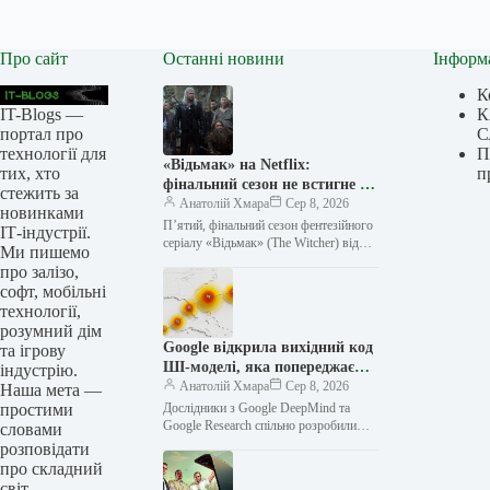
Про сайт
Останні новини
Інформ
К
IT-Blogs —
К
портал про
С
технології для
П
«Відьмак» на Netflix:
тих, хто
п
фінальний сезон не встигне до
стежить за
2026-го, але це не кінець
Анатолій Хмара
Сер 8, 2026
новинками
історії
П’ятий, фінальний сезон фентезійного
ІТ-індустрії.
серіалу «Відьмак» (The Witcher) від
Ми пишемо
стрімінгового гіганта Netflix, схоже, не
про залізо,
поспішає з прем’єрою. Розв’язку
софт, мобільні
пригод Ґеральта…
технології,
розумний дім
Google відкрила вихідний код
та ігрову
ШІ-моделі, яка попереджає
індустрію.
про урагани
Анатолій Хмара
Сер 8, 2026
Наша мета —
простими
Дослідники з Google DeepMind та
Google Research спільно розробили
словами
модель штучного інтелекту
розповідати
WeatherNext, яка, за їхніми словами,
про складний
забезпечує точні прогнози…
світ