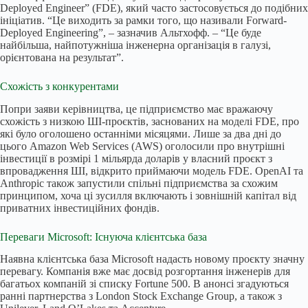
Deployed Engineer” (FDE), який часто застосовується до подібних
ініціатив. “Це виходить за рамки того, що називали Forward-
Deployed Engineering”, – зазначив Альтхофф. – “Це буде
найбільша, найпотужніша інженерна організація в галузі,
орієнтована на результат”.
Схожість з конкурентами
Попри заяви керівництва, це підприємство має вражаючу
схожість з низкою ШІ-проєктів, заснованих на моделі FDE, про
які було оголошено останніми місяцями. Лише за два дні до
цього Amazon Web Services (AWS) оголосили про внутрішні
інвестиції в розмірі 1 мільярда доларів у власний проєкт з
впровадження ШІ, відкрито приймаючи модель FDE. OpenAI та
Anthropic також запустили спільні підприємства за схожим
принципом, хоча ці зусилля включають і зовнішній капітал від
приватних інвестиційних фондів.
Переваги Microsoft: Існуюча клієнтська база
Наявна клієнтська база Microsoft надасть новому проєкту значну
перевагу. Компанія вже має досвід розгортання інженерів для
багатьох компаній зі списку Fortune 500. В анонсі згадуються
ранні партнерства з London Stock Exchange Group, а також з