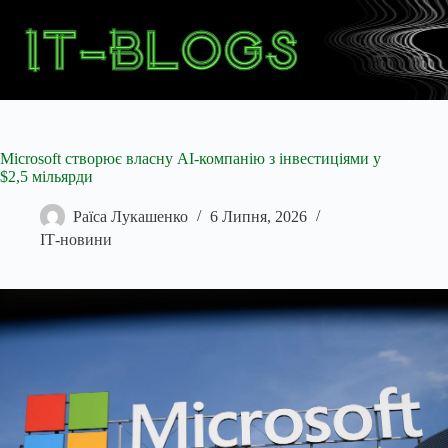
Перейти
до
вмісту
Microsoft створює власну AI-компанію з інвестиціями у
$2,5 мільярди
Раїса Лукашенко
6 Липня, 2026
ІТ-новини