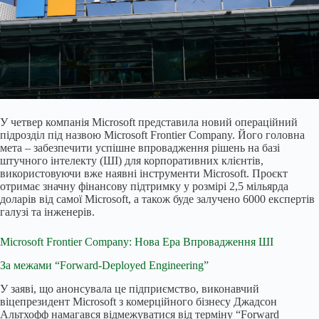
У четвер компанія Microsoft представила новий операційний
підрозділ під назвою Microsoft Frontier Company. Його головна
мета – забезпечити успішне впровадження рішень на базі
штучного інтелекту (ШІ) для корпоративних клієнтів,
використовуючи вже наявні інструменти Microsoft. Проєкт
отримає значну фінансову підтримку у розмірі 2,5 мільярда
доларів від самої Microsoft, а також буде залучено 6000 експертів
галузі та інженерів.
Microsoft Frontier Company: Нова Ера Впровадження ШІ
За межами “Forward-Deployed Engineering”
У заяві, що анонсувала це підприємство, виконавчий
віцепрезидент Microsoft з комерційного бізнесу Джадсон
Альтхофф намагався відмежуватися від терміну “Forward