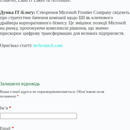
Unilever, Land O’Lakes та Accenture.
Думка ІТ-Блогу:
Створення Microsoft Frontier Company свідчить
про стратегічне бачення компанії щодо ШІ як ключового
драйвера корпоративного бізнесу. Це зміцнює позиції Microsoft
на ринку, пропонуючи комплексні рішення, що значно
прискорює цифрову трансформацію для великих підприємств.
Оригінал статті:
techcrunch.com
Залишити відповідь
Ваша e-mail адреса не оприлюднюватиметься.
Обов’язкові поля
позначені
*
Ім’я
*
Email
*