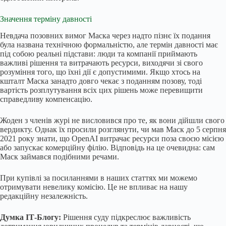
Значення терміну давності
Невдача позовних вимог Маска через надто пізнє їх подання
була названа технічною формальністю, але термін давності має
під собою реальні підстави: люди та компанії приймають
важливі рішення та витрачають ресурси, виходячи зі свого
розуміння того, що їхні дії є допустимими. Якщо хтось на
кшталт Маска занадто довго чекає з поданням позову, тоді
вартість розплутування всіх цих рішень може перевищити
справедливу компенсацію.
Жоден з членів журі не висловився про те, як вони дійшли свого
вердикту. Однак їх просили розглянути, чи мав Маск до 5 серпня
2021 року знати, що OpenAI витрачає ресурси поза своєю місією
або запускає комерційну філію. Відповідь на це очевидна: сам
Маск займався подібними речами.
При купівлі за посиланнями в наших статтях ми можемо
отримувати невелику комісію. Це не впливає на нашу
редакційну незалежність.
Думка ІТ-Блогу:
Рішення суду підкреслює важливість