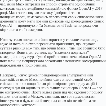
час, який Маск витратив на спроби отримати одноосібний
контроль над потенційною комерційною філією OpenAI у 2017
році. Маск застосовував тактику “доброго і злого
поліцейського”, намагаючись переконати своїх співзасновників
дозволити йому мати повний контроль над комерційною філією
OpenAI — пропонуючи їм безкоштовні Tesla та погрожуючи
відкликати свої пожертви.
Його зусилля поставили його юристів у складне становище,
адже їм потрібно було переконати присяжних, що існувала
суттєва різниця між тим, що бачив Маск, і тим, що зрештою було
створено. Вони припустили, що “маленька додаткова”
комерційна структура була б прийнятною, хоча свідки OpenAI
показали, що неприбуткові організації з великими комерційними
підрозділами є поширеними.
Насправді, існує цілком правдоподібний альтернативний
сценарій, за яким Маск прийняв одну з пропозицій своїх
співзасновників щодо більш рівномірного розподілу акцій і
сьогодні був би одним із найбільших акціонерів OpenAI — але
не контролюючим. Проте кілька разів під час судового процесу
свідки, пов’язані з Маском, заявляли, що він відмовляється
інвестувати в будь-який бізнес, над яким він не міг би мати
одноосібний контроль.