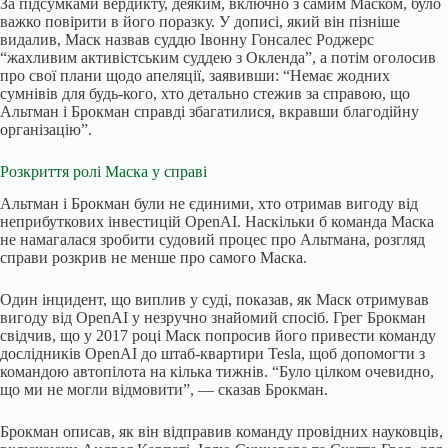
За підсумками вердикту, деяким, включно з самим Маском, було
важко повірити в його поразку. У дописі, який він пізніше
видалив, Маск назвав суддю Івонну Гонсалес Роджерс
“жахливим активістським суддею з Окленда”, а потім оголосив
про свої плани щодо апеляції, заявивши: “Немає жодних
сумнівів для будь-кого, хто детально стежив за справою, що
Альтман і Брокман справді збагатилися, вкравши благодійну
організацію”.
Розкриття ролі Маска у справі
Альтман і Брокман були не єдиними, хто отримав вигоду від
неприбуткових інвестицій OpenAI. Наскільки б команда Маска
не намагалася зробити судовий процес про Альтмана, розгляд
справи розкрив не менше про самого Маска.
Один інцидент, що виплив у суді, показав, як Маск отримував
вигоду від OpenAI у незручно знайомий спосіб. Грег Брокман
свідчив, що у 2017 році Маск попросив його привести команду
дослідників OpenAI до штаб-квартири Tesla, щоб допомогти з
командою автопілота на кілька тижнів. “Було цілком очевидно,
що ми не могли відмовити”, — сказав Брокман.
Брокман описав, як він відправив команду провідних науковців,