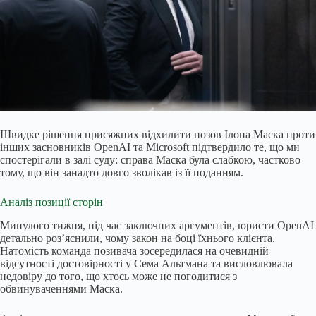
Швидке рішення присяжних відхилити позов Ілона Маска проти
інших засновників OpenAI та Microsoft підтвердило те, що ми
спостерігали в залі суду: справа Маска була слабкою, частково
тому, що він занадто довго зволікав із її поданням.
Аналіз позиції сторін
Минулого тижня, під час заключних аргументів, юристи OpenAI
детально роз’яснили, чому закон на боці їхнього клієнта.
Натомість команда позивача зосередилася на очевидній
відсутності достовірності у Сема Альтмана та висловлювала
недовіру до того, що хтось може не погодитися з
обвинуваченнями Маска.