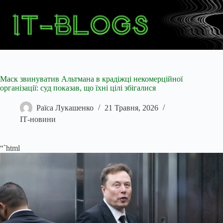
Перейти
до
вмісту
Маск звинуватив Альтмана в крадіжці некомерційної
організації: суд показав, що їхні цілі збігалися
Раїса Лукашенко
21 Травня, 2026
ІТ-новини
“`html