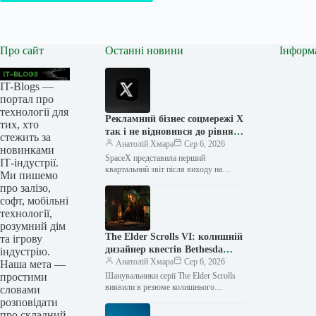
Про сайт
Останні новини
Інформ
IT-Blogs —
портал про
технології для
Рекламний бізнес соцмережі X
тих, хто
так і не відновився до рівня
стежить за
Twitter
Анатолій Хмара
Сер 6, 2026
новинками
SpaceX представила перший
ІТ-індустрії.
квартальний звіт після виходу на
Ми пишемо
біржу, і це пролило світло на стан
про залізо,
рекламного бізнесу компанії — він…
софт, мобільні
технології,
розумний дім
The Elder Scrolls VI: колишній
та ігрову
дизайнер квестів Bethesda
індустрію.
спростовує чутки про
Анатолій Хмара
Сер 6, 2026
Наша мета —
неанонсовану The Elder Scrolls
простими
Шанувальники серії The Elder Scrolls
виявили в резюме колишнього
словами
працівника Bethesda Game Studios
розповідати
згадку про нову гру, однак ці
про складний