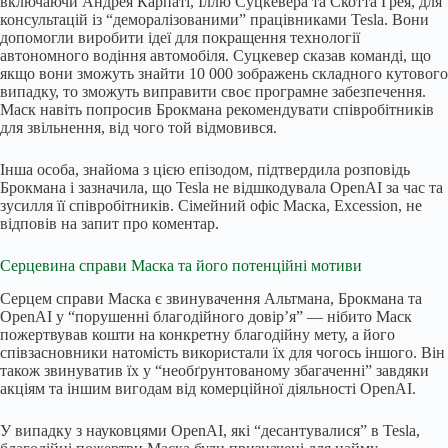
включаючи Андрея Карпаті, Іллю Суцкевера та Скотта Грея, для
консультацій із “деморалізованими” працівниками Tesla. Вони
допомогли виробити ідеї для покращення технології
автономного водіння автомобіля. Суцкевер сказав команді, що
якщо вони зможуть знайти 10 000 зображень складного кутового
випадку, то зможуть виправити своє програмне забезпечення.
Маск навіть попросив Брокмана рекомендувати співробітників
для звільнення, від чого той відмовився.
Інша особа, знайома з цією епізодом, підтвердила розповідь
Брокмана і зазначила, що Tesla не відшкодувала OpenAI за час та
зусилля її співробітників. Сімейний офіс Маска, Excession, не
відповів на запит про коментар.
Серцевина справи Маска та його потенційні мотиви
Серцем справи Маска є звинувачення Альтмана, Брокмана та
OpenAI у “порушенні благодійного довір’я” — нібито Маск
пожертвував кошти на конкретну благодійну мету, а його
співзасновники натомість використали їх для чогось іншого. Він
також звинуватив їх у “необґрунтованому збагаченні” завдяки
акціям та іншим вигодам від комерційної діяльності OpenAI.
У випадку з науковцями OpenAI, які “десантувалися” в Tesla,