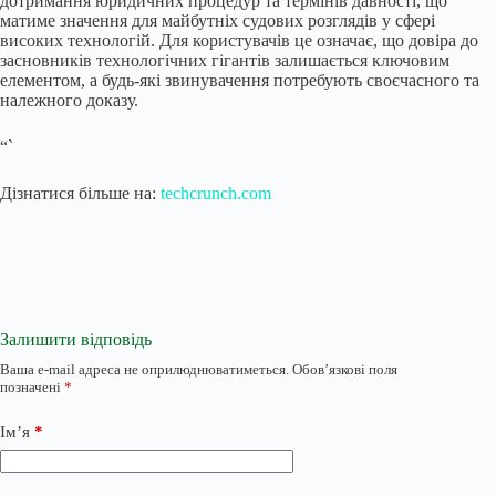
дотримання юридичних процедур та термінів давності, що
матиме значення для майбутніх судових розглядів у сфері
високих технологій. Для користувачів це означає, що довіра до
засновників технологічних гігантів залишається ключовим
елементом, а будь-які звинувачення потребують своєчасного та
належного доказу.
“`
Дізнатися більше на:
techcrunch.com
Залишити відповідь
Ваша e-mail адреса не оприлюднюватиметься.
Обов’язкові поля
позначені
*
Ім’я
*