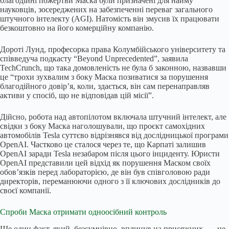
благодійні пожертви Маска були призначені для найму
науковців, зосереджених на забезпеченні переваг загального
штучного інтелекту (AGI). Натомість він змусив їх працювати
безкоштовно на його комерційну компанію.
Дороті Лунд, професорка права Колумбійського університету та
співведуча подкасту “Beyond Unprecedented”, заявила
TechCrunch, що така домовленість не була б законною, назвавши
це “трохи зухвалим з боку Маска позиватися за порушення
благодійного довір’я, коли, здається, він сам перенаправляв
активи у спосіб, що не відповідав цій місії”.
Дійсно, робота над автопілотом включала штучний інтелект, але
свідки з боку Маска наголошували, що проєкт самохідних
автомобілів Tesla суттєво відрізнявся від дослідницької програми
OpenAI. Частково це сталося через те, що Карпаті залишив
OpenAI заради Tesla незабаром після цього інциденту. Юристи
OpenAI представили цей відхід як порушення Маском своїх
обов’язків перед лабораторією, де він був співголовою ради
директорів, переманюючи одного з її ключових дослідників до
своєї компанії.
Спроби Маска отримати одноосібний контроль
Ще один факт, який, безсумнівно, вплинув на присяжних, — це