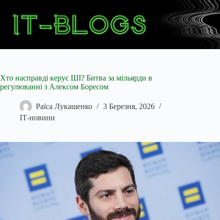
Перейти
до
вмісту
Хто насправді керує ШІ? Битва за мільярди в
регулюванні з Алексом Боресом
Раїса Лукашенко
3 Березня, 2026
ІТ-новини