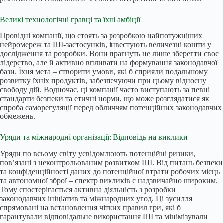
Великі технологічні гравці та їхні амбіції
Провідні компанії, що стоять за розробкою найпотужніших
нейромереж та ШІ-застосунків, інвестують величезні кошти у
дослідження та розробки. Вони прагнуть не лише зберегти своє
лідерство, але й активно впливати на формування законодавчої
бази. Їхня мета – створити умови, які б сприяли подальшому
розвитку їхніх продуктів, забезпечуючи при цьому відносну
свободу дій. Водночас, ці компанії часто виступають за певні
стандарти безпеки та етичні норми, що може розглядатися як
спроба саморегуляції перед обличчям потенційних законодавчих
обмежень.
Уряди та міжнародні організації: Відповідь на виклики
Уряди по всьому світу усвідомлюють потенційні ризики,
пов’язані з неконтрольованим розвитком ШІ. Від питань безпеки
та конфіденційності даних до потенційної втрати робочих місць
та автономної зброї – спектр викликів є надзвичайно широким.
Тому спостерігається активна діяльність з розробки
законодавчих ініціатив та міжнародних угод. Ці зусилля
спрямовані на встановлення чітких правил гри, які б
гарантували відповідальне використання ШІ та мінімізували