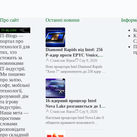
Про сайт
Останні новини
Інформ
К
IT-Blogs —
К
портал про
С
технології для
П
Diamond Rapids від Intel: 256
тих, хто
п
P-ядер проти EPYC Venice,
стежить за
але пізніше
Станіслав Яцюк
Сер 9, 2026
новинками
Нові процесори Intel Diamond Rapids
ІТ-індустрії.
“Xeon 7” запропонують до 256 ядер на
Ми пишемо
базі майбутньої архітектури P-Core,
про залізо,
що стане прямою конкуренцією…
софт, мобільні
технології,
розумний дім
16-ядерний процесор Intel
та ігрову
Nova Lake розганяється до 154
індустрію.
Вт PL2, а його вбудована
Станіслав Яцюк
Сер 9, 2026
Наша мета —
графіка 12 Xe3P “з’їдає” 40 Вт
простими
Настільні процесори Intel Nova Lake-S
обіцяють вражаючі можливості
словами
вбудованої графіки, виділяючи до 40
розповідати
Вт виключно для графічного
про складний