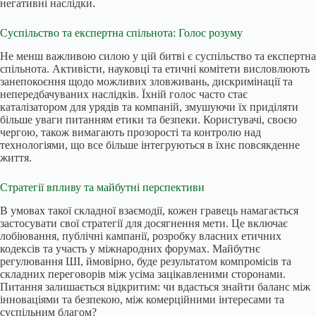
негативні наслідки.
Суспільство та експертна спільнота: Голос розуму
Не менш важливою силою у цій битві є суспільство та експертна
спільнота. Активісти, науковці та етичні комітети висловлюють
занепокоєння щодо можливих зловживань, дискримінації та
непередбачуваних наслідків. Їхній голос часто стає
каталізатором для урядів та компаній, змушуючи їх приділяти
більше уваги питанням етики та безпеки. Користувачі, своєю
чергою, також вимагають прозорості та контролю над
технологіями, що все більше інтегруються в їхнє повсякденне
життя.
Стратегії впливу та майбутні перспективи
В умовах такої складної взаємодії, кожен гравець намагається
застосувати свої стратегії для досягнення мети. Це включає
лобіювання, публічні кампанії, розробку власних етичних
кодексів та участь у міжнародних форумах. Майбутнє
регулювання ШІ, ймовірно, буде результатом компромісів та
складних переговорів між усіма зацікавленими сторонами.
Питання залишається відкритим: чи вдасться знайти баланс між
інноваціями та безпекою, між комерційними інтересами та
суспільним благом?