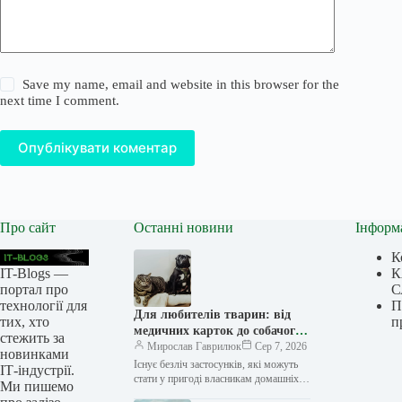
Save my name, email and website in this browser for the
next time I comment.
Опублікувати коментар
Про сайт
Останні новини
Інформ
К
IT-Blogs —
К
портал про
С
технології для
П
Для любителів тварин: від
тих, хто
п
медичних карток до собачого
стежить за
ТБ
Мирослав Гаврилюк
Сер 7, 2026
новинками
Існує безліч застосунків, які можуть
ІТ-індустрії.
стати у пригоді власникам домашніх
Ми пишемо
тварин, а також усім, хто цікавиться