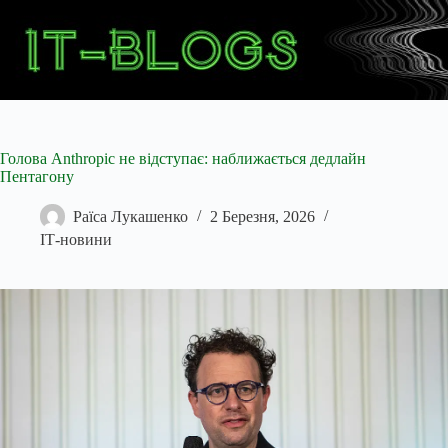
Перейти
до
вмісту
Голова Anthropic не відступає: наближається дедлайн
Пентагону
Раїса Лукашенко
2 Березня, 2026
ІТ-новини