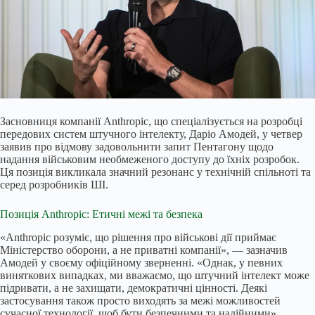
Засновниця компанії Anthropic, що спеціалізується на розробці
передових систем штучного інтелекту, Даріо Амодей, у четвер
заявив про відмову задовольнити запит Пентагону щодо
надання військовим необмеженого доступу до їхніх розробок.
Ця позиція викликала значний резонанс у технічній спільноті та
серед розробників ШІ.
Позиція Anthropic: Етичні межі та безпека
«Anthropic розуміє, що рішення про військові дії приймає
Міністерство оборони, а не приватні компанії», — зазначив
Амодей у своєму офіційному зверненні. «Однак, у певних
виняткових випадках, ми вважаємо, що штучний інтелект може
підривати, а не захищати, демократичні цінності. Деякі
застосування також просто виходять за межі можливостей
сучасної технології, щоб бути безпечними та надійними».