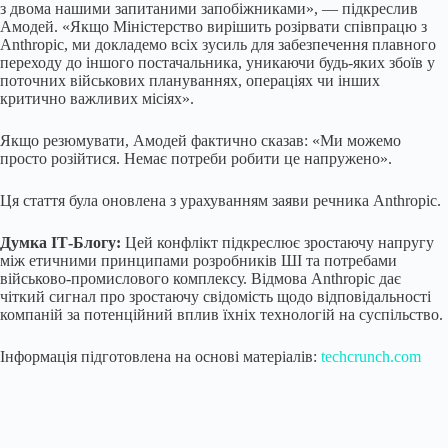
з двома нашими запитаними запобіжниками», — підкреслив
Амодей. «Якщо Міністерство вирішить розірвати співпрацю з
Anthropic, ми докладемо всіх зусиль для забезпечення плавного
переходу до іншого постачальника, уникаючи будь-яких збоїв у
поточних військових плануваннях, операціях чи інших
критично важливих місіях».
Якщо резюмувати, Амодей фактично сказав: «Ми можемо
просто розійтися. Немає потреби робити це напружено».
Ця стаття була оновлена з урахуванням заяви речника Anthropic.
Думка ІТ-Блогу:
Цей конфлікт підкреслює зростаючу напругу
між етичними принципами розробників ШІ та потребами
військово-промислового комплексу. Відмова Anthropic дає
чіткий сигнал про зростаючу свідомість щодо відповідальності
компаній за потенційний вплив їхніх технологій на суспільство.
Інформація підготовлена на основі матеріалів:
techcrunch.com