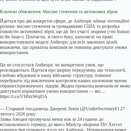
Ключові обмеження: Масове стеження та автономна зброя
Йдеться про дві конкретні сфери, де Anthropic вбачає потенційні
ризики: масове стеження за громадянами США та розробка
повністю автономної зброї, що діє без участі людини («no human
in the loop»). Пентагон, зі свого боку, наполягає на праві
використовувати моделі Anthropic для всіх законних цілей,
вважаючи, що приватна компанія не повинна диктувати умови
використання.
Це не стосується Anthropic чи конкретних умов, що
розглядаються. Йдеться про ширшу передумову, що технології,
глибоко вбудовані в нашу військову структуру, повинні
перебувати під виключним контролем наших належним чином
обраних/призначених лідерів. Жодна приватна компанія не може
диктувати нормативні умови використання — які…
https://t.co/VHbtzWujDA
— Старший посадовець Джеремі Левін (@UnderSecretaryF) 27
лютого 2026 року
Заява Амодея прозвучала менш ніж за 24 години до
встановленого терміну, до якого Міністр оборони Піт Хегсет
повинен був отримати згоду від Anthropic. Невиконання вимог