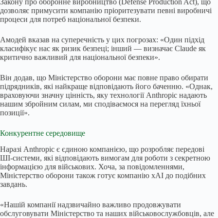
Закону про оборонне виробництво (Defense Production Act), що
дозволяє примусити компанію пріоритезувати певні виробничі
процеси для потреб національної безпеки.
Амодей вказав на суперечність у цих погрозах: «Один підхід
класифікує нас як ризик безпеці; інший — визначає Claude як
критично важливий для національної безпеки».
Він додав, що Міністерство оборони має повне право обирати
підрядників, які найкраще відповідають його баченню. «Однак,
враховуючи значну цінність, яку технології Anthropic надають
нашим збройним силам, ми сподіваємося на перегляд їхньої
позиції».
Конкурентне середовище
Наразі Anthropic є єдиною компанією, що розробляє передові
ШІ-системи, які відповідають вимогам для роботи з секретною
інформацією для військових. Хоча, за повідомленнями,
Міністерство оборони також готує компанію xAI до подібних
завдань.
«Нашій компанії надзвичайно важливо продовжувати
обслуговувати Міністерство та наших військовослужбовців, але