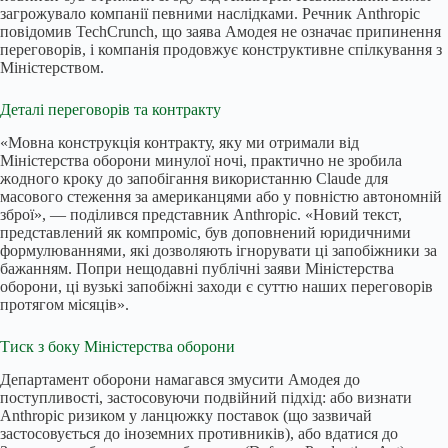
загрожувало компанії певними наслідками. Речник Anthropic
повідомив TechCrunch, що заява Амодея не означає припинення
переговорів, і компанія продовжує конструктивне спілкування з
Міністерством.
Деталі переговорів та контракту
«Мовна конструкція контракту, яку ми отримали від
Міністерства оборони минулої ночі, практично не зробила
жодного кроку до запобігання використанню Claude для
масового стеження за американцями або у повністю автономній
зброї», — поділився представник Anthropic. «Новий текст,
представлений як компроміс, був доповнений юридичними
формулюваннями, які дозволяють ігнорувати ці запобіжники за
бажанням. Попри нещодавні публічні заяви Міністерства
оборони, ці вузькі запобіжні заходи є суттю наших переговорів
протягом місяців».
Тиск з боку Міністерства оборони
Департамент оборони намагався змусити Амодея до
поступливості, застосовуючи подвійний підхід: або визнати
Anthropic ризиком у ланцюжку поставок (що зазвичай
застосовується до іноземних противників), або вдатися до